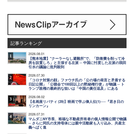
記事ランキング
2026.08.01
1
【熊本地震】"クーラーなし避難所"で、「防衛費を削って冷
房を設置しろ」と主張する左派 ─ 中国に忖度した左派の我田
引水の議論に批判殺到
2026.07.30
2
「コロナ対策の顔」ファウチ氏の「公の場の発言と矛盾する
日記公開」「公聴会で100回以上の黙秘権行使」が物議 ─ ト
ランプ政権の最終的な狙いは「中国の責任追及」にある
2026.08.02
3
【名画座リバティ (29)】映画で学ぶ偉人伝(1)──『若き日の
リンカーン』
2026.07.31
4
マムダニNY市長、裕福な不動産所有者の個人情報公開で物議
─ さらに同氏の支持母体には親中活動家も入り込み、共産主
義へばく進