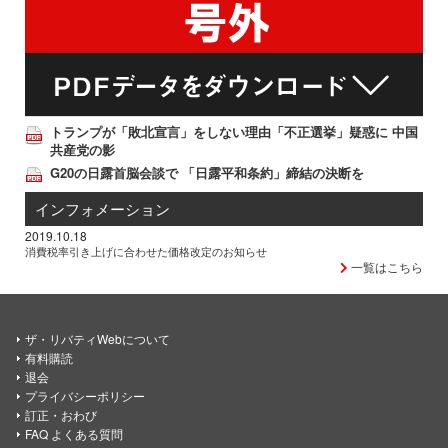
トランプが「敗北宣言」をしない理由「不正選挙」疑惑に 中国
共産党の影
G20の日露首脳会談で 「日露平和条約」締結の決断を
インフォメーション
2019.10.18
消費税率引き上げに合わせた価格改定のお知らせ
一覧はこちら
ザ・リバティWebについて
有料購読
退会
プライバシーポリシー
訂正・おわび
FAQ よくある質問