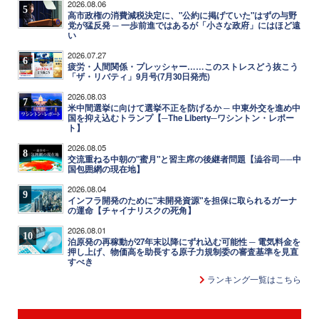
2026.08.06
5
高市政権の消費減税決定に、"公約に掲げていた"はずの与野
党が猛反発 ─ 一歩前進ではあるが「小さな政府」にはほど遠
い
2026.07.27
6
疲労・人間関係・プレッシャー……このストレスどう抜こう
「ザ・リバティ」9月号(7月30日発売)
2026.08.03
7
米中間選挙に向けて選挙不正を防げるか ─ 中東外交を進め中
国を抑え込むトランプ【─The Liberty─ワシントン・レポー
ト】
2026.08.05
8
交流重ねる中朝の"蜜月"と習主席の後継者問題【澁谷司──中
国包囲網の現在地】
2026.08.04
9
インフラ開発のために"未開発資源"を担保に取られるガーナ
の運命【チャイナリスクの死角】
2026.08.01
10
泊原発の再稼動が27年末以降にずれ込む可能性 ─ 電気料金を
押し上げ、物価高を助長する原子力規制委の審査基準を見直
すべき
ランキング一覧はこちら