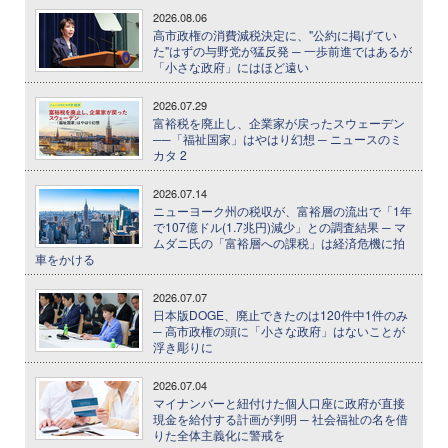
2026.08.06
高市政権の消費減税決定に、"公約に掲げてい
た"はずの与野党が猛反発 ─ 一歩前進ではあるが
「小さな政府」にはほど遠い
2026.07.29
富裕税を廃止し、企業家が戻ったスウェーデン
──「福祉国家」はやはり幻想 ─ ニュースのミ
カタ 2
2026.07.14
ニューヨーク州の税収が、富裕層の流出で「1年
で107億ドル(1.7兆円)減少」との調査結果 ─ マ
ムダニ氏の「富裕層への課税」は経済危機に拍
車をかける
2026.07.07
日本版DOGE、廃止できたのは120件中1件のみ
─ 高市政権の頭に「小さな政府」はないことが
浮き彫りに
2026.07.04
マイナンバーと紐付けた個人口座に政府が直接
現金を給付する計画が判明 ─ 社会福祉の名を借
りた全体主義化に警戒を