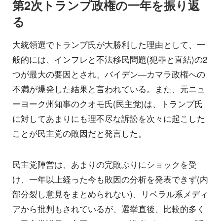
第2次トランプ政権の一年を振り返
る
大統領選でトランプ氏が大勝利した理由として、一
般的には、インフレと不法移民問題(犯罪と直結)の2
つが最大の要因とされ、バイデン―カマラ政権への
不満が爆発した結果と言われている。また、元ニュ
ーヨーク州知事のクオモ氏(民主党)は、トランプ氏
に対してあまりにも理不尽な訴訟を次々に起こした
ことが民主党の敗因だと発言した。
民主党陣営は、あまりの完敗ぶりにショックを受
け、一年以上経った今も敗因の分析を発表できず(内
部分裂し意見をまとめられない)、リベラル系メディ
アから批判もされているが、選挙直後、比較的多く