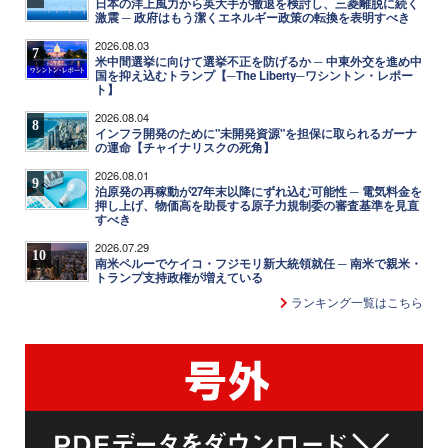
日本の洋上風力から英大手が撤退を検討し、三菱離脱に続く
激震 ─ 政府はもう潔くエネルギー政策の転換を表明すべき
2026.08.03
7
米中間選挙に向けて選挙不正を防げるか ─ 中東外交を進め中
国を抑え込むトランプ【─The Liberty─ワシントン・レポー
ト】
2026.08.04
8
インフラ開発のために"未開発資源"を担保に取られるガーナ
の運命【チャイナリスクの死角】
2026.08.01
9
泊原発の再稼動が27年末以降にずれ込む可能性 ─ 電気料金を
押し上げ、物価高を助長する原子力規制委の審査基準を見直
すべき
2026.07.29
10
南米ペルーでケイコ・フジモリ新大統領就任 ─ 南米で親米・
トランプ支持政権が増えている
ランキング一覧はこちら