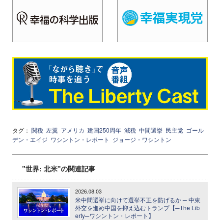
タグ：
関税
左翼
アメリカ
建国250周年
減税
中間選挙
民主党
ゴール
デン・エイジ
ワシントン・レポート
ジョージ・ワシントン
"世界: 北米"の関連記事
2026.08.03
米中間選挙に向けて選挙不正を防げるか ─ 中東
外交を進め中国を抑え込むトランプ【─The Lib
erty─ワシントン・レポート】