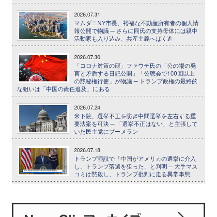
2026.07.31
マムダニNY市長、裕福な不動産所有者の個人情
報公開で物議 ─ さらに同氏の支持母体には親中
活動家も入り込み、共産主義へばく進
2026.07.30
「コロナ対策の顔」ファウチ氏の「公の場の発
言と矛盾する日記公開」「公聴会で100回以上
の黙秘権行使」が物議 ─ トランプ政権の最終的
な狙いは「中国の責任追及」にある
2026.07.24
米下院、選挙不正を防ぎ中間選挙を左右する重
要法案を可決 ─ 「選挙不正はない」と主張して
いた民主党にブーメラン
2026.07.18
トランプ演説で「中国がアメリカの選挙に介入
し、トランプ落選を狙った」と判明 ─ 大手マス
コミは黙殺し、トランプ批判に走る異常事態