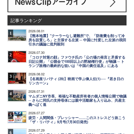
記事ランキング
2026.08.01
1
【熊本地震】"クーラーなし避難所"で、「防衛費を削って冷
房を設置しろ」と主張する左派 ─ 中国に忖度した左派の我田
引水の議論に批判殺到
2026.07.30
2
「コロナ対策の顔」ファウチ氏の「公の場の発言と矛盾する
日記公開」「公聴会で100回以上の黙秘権行使」が物議 ─ ト
ランプ政権の最終的な狙いは「中国の責任追及」にある
2026.08.02
3
【名画座リバティ (29)】映画で学ぶ偉人伝(1)──『若き日の
リンカーン』
2026.07.31
4
マムダニNY市長、裕福な不動産所有者の個人情報公開で物議
─ さらに同氏の支持母体には親中活動家も入り込み、共産主
義へばく進
2026.07.27
5
疲労・人間関係・プレッシャー……このストレスどう抜こう
「ザ・リバティ」9月号(7月30日発売)
2026.07.29
6