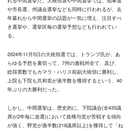
れる中間選挙だ。大統領選や中間選挙では、知事選
や市長選、州議会選挙なども同時に行われるが、去
年暮れから中間選挙の話題が一気に増え、注目すべ
き選挙や、選挙区毎の選挙予想なども行われてい
る。
2024年11月5日の大統領選では、トランプ氏が、あ
らゆる予想を裏切って、7州の激戦州全て、及び、
総得票数でもカマラ・ハリス前副大統領に勝利し、
上院も下院も共和党が過半数を獲得するという、40
年ぶりの大勝利だった。
しかし、中間選挙は、歴史的に、下院議会(全435議
席が2年毎に改選)において政権与党が苦戦する傾向
が強く、野党が過半数(218議席以上)を獲得して「ね