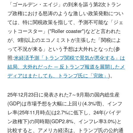
「ゴールデン・エイジ」の到来を謳う第2次トラン
プ政権における怒涛のような激しい政策発動につい
ては、特に関税政策を指して、予測不可能な「ジェ
ットコースター」("Roller coaster")などと言われた
が、9割以上のエコノミストが主張した「関税によ
って不況が来る」という予想は大外れとなった(参
照:
米経済予測「トランプ関税で景気が悪化する」は
結局、大外れだった ─ 反トランプ報道を展開したメ
ディアはまたしても、トランプ氏に「完敗」
)。
25年12月23日に発表された7～9月期の国内総生産
(GDP)は市場予想を大幅に上回り(4.3%増)、インフ
レ率(25年11月時点)は2.7%に低下し、24年(バイデ
ン政権下)の同時期(GDP2.8%、インフレ率3.0%)と
比較すると、アメリカ経済は、トランプ氏の公約通