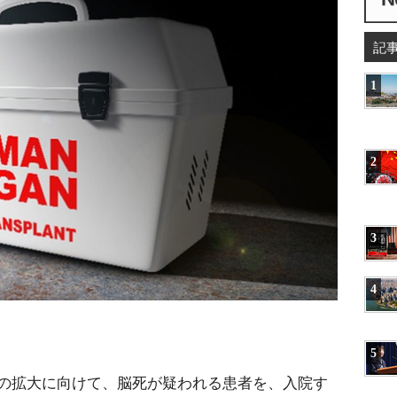
記
1
2
3
4
5
の拡大に向けて、脳死が疑われる患者を、入院す