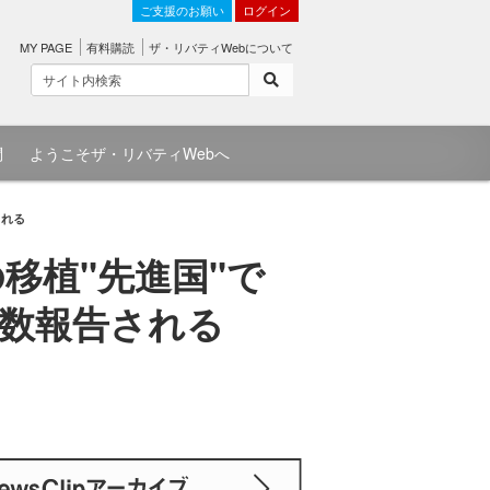
ご支援のお願い
ログイン
MY PAGE
有料購読
ザ・リバティWebについて
問
ようこそザ・リバティWebへ
される
移植"先進国"で
数報告される