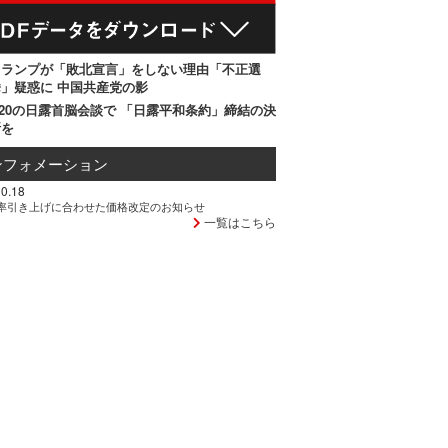
トランプが「敗北宣言」をしない理由「不正選
」疑惑に 中国共産党の影
20の日露首脳会談で 「日露平和条約」締結の決
断を
ンフォメーション
0.18
率引き上げに合わせた価格改定のお知らせ
一覧はこちら