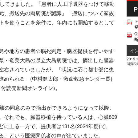
討してきました。「患者に人工呼吸器をつけて移動
元、搬送先の両病院が認識」「搬送について家族
ストを使うことを条件に、年内にも開始するとして
挙
G
イ
島や地方の患者の脳死判定・臓器提供を行いやす
2019.1
県・奄美大島の県立大島病院では、摘出した臓器
消費税
左右されていましたが、「状況に応じ都市部に患
進められる」(中村健太郎・救命救急センター長)
日付読売新聞オンライン)。
家族の同意のみで摘出ができるようになって以降、
。それでも、臓器移植を待っている人は、心臓809
)などに上る一方で、提供者は131名(2024年度)で、
る」という医療関係者の声が出ていました。