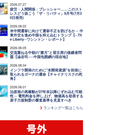
2026.07.27
疲労・人間関係・プレッシャー……このスト
レスどう抜こう「ザ・リバティ」9月号(7月3
0日発売)
2026.08.03
米中間選挙に向けて選挙不正を防げるか ─ 中
東外交を進め中国を抑え込むトランプ【─Th
e Liberty─ワシントン・レポート】
2026.08.05
交流重ねる中朝の"蜜月"と習主席の後継者問
題【澁谷司──中国包囲網の現在地】
2026.08.04
インフラ開発のために"未開発資源"を担保に
取られるガーナの運命【チャイナリスクの死
角】
2026.08.01
泊原発の再稼動が27年末以降にずれ込む可能
性 ─ 電気料金を押し上げ、物価高を助長する
原子力規制委の審査基準を見直すべき
ランキング一覧はこちら