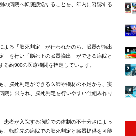
別の病院へ転院搬送することを、年内に容認する
6
。
7
による「脳死判定」が行われたのち、臓器が摘出
8
定」を行い「脳死下の臓器摘出」ができる病院と
する約900の医療機関を指定しています。
9
も、脳死判定ができる医師や機材の不足から、実
10
の病院に限られ、脳死判定を行いやすい仕組み作り
、患者が入院する病院での体制の不十分さによっ
も、転院先の病院での脳死判定と臓器提供を可能