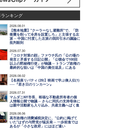
事ランキング
2026.08.01
【熊本地震】"クーラーなし避難所"で、「防
衛費を削って冷房を設置しろ」と主張する左
派 ─ 中国に忖度した左派の我田引水の議論に
批判殺到
2026.07.30
「コロナ対策の顔」ファウチ氏の「公の場の
発言と矛盾する日記公開」「公聴会で100回
以上の黙秘権行使」が物議 ─ トランプ政権の
最終的な狙いは「中国の責任追及」にある
2026.08.02
【名画座リバティ (29)】映画で学ぶ偉人伝(1)
──『若き日のリンカーン』
2026.07.31
マムダニNY市長、裕福な不動産所有者の個
人情報公開で物議 ─ さらに同氏の支持母体に
は親中活動家も入り込み、共産主義へばく進
2026.08.06
高市政権の消費減税決定に、"公約に掲げて
いた"はずの与野党が猛反発 ─ 一歩前進では
あるが「小さな政府」にはほど遠い