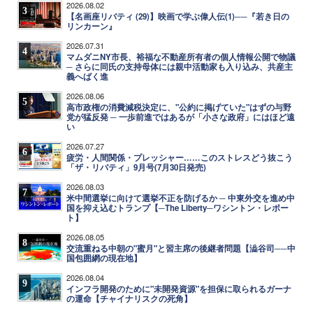
2026.08.02
3
【名画座リバティ (29)】映画で学ぶ偉人伝(1)──『若き日の
リンカーン』
2026.07.31
4
マムダニNY市長、裕福な不動産所有者の個人情報公開で物議
─ さらに同氏の支持母体には親中活動家も入り込み、共産主
義へばく進
2026.08.06
5
高市政権の消費減税決定に、"公約に掲げていた"はずの与野
党が猛反発 ─ 一歩前進ではあるが「小さな政府」にはほど遠
い
2026.07.27
6
疲労・人間関係・プレッシャー……このストレスどう抜こう
「ザ・リバティ」9月号(7月30日発売)
2026.08.03
7
米中間選挙に向けて選挙不正を防げるか ─ 中東外交を進め中
国を抑え込むトランプ【─The Liberty─ワシントン・レポー
ト】
2026.08.05
8
交流重ねる中朝の"蜜月"と習主席の後継者問題【澁谷司──中
国包囲網の現在地】
2026.08.04
9
インフラ開発のために"未開発資源"を担保に取られるガーナ
の運命【チャイナリスクの死角】