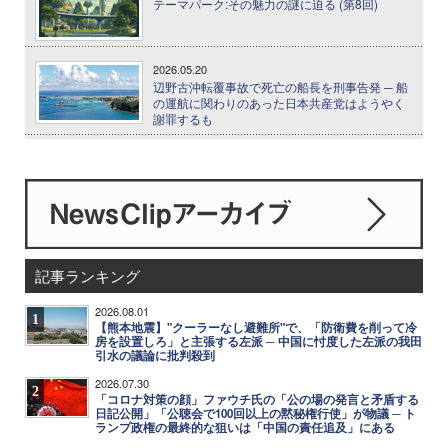
テーマパーク:その魅力の謎に迫る (第8回)
2026.05.20
辺野古沖転覆事故で死亡の船長を刑事告発 ─ 船
の運航に関わりのあった日本共産党はようやく
謝罪するも
記事ランキング
2026.08.01
1
【熊本地震】"クーラーなし避難所"で、「防衛費を削って冷
房を設置しろ」と主張する左派 ─ 中国に忖度した左派の我田
引水の議論に批判殺到
2026.07.30
2
「コロナ対策の顔」ファウチ氏の「公の場の発言と矛盾する
日記公開」「公聴会で100回以上の黙秘権行使」が物議 ─ ト
ランプ政権の最終的な狙いは「中国の責任追及」にある