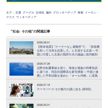
タグ：
左翼
グーグル
左傾化
偏向
グロッキペディア
検索
イーロン・
マスク
ウィキペディア
"社会: その他"の関連記事
2026.08.01
【熊本地震】"クーラーなし避難所"で、「防衛費
を削って冷房を設置しろ」と主張する左派 ─ 中
国に忖度した左派の我田引水の議論に批判殺到
2026.07.28
辺野古転覆事故を巡り、海保が遺族の刑事告訴
に基づき、同志社国際高を家宅捜索 ─ 中国と連
携した平和活動を進めた「オール沖縄」に逆風
2026.07.19
テーマパーク:その魅力の謎に迫る (第9回)
2026.05.31