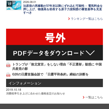
2026.08.01
10
泊原発の再稼動が27年末以降にずれ込む可能性 ─ 電気料金を
押し上げ、物価高を助長する原子力規制委の審査基準を見直
すべき
ランキング一覧はこちら
トランプが「敗北宣言」をしない理由「不正選挙」疑惑に 中国
共産党の影
G20の日露首脳会談で 「日露平和条約」締結の決断を
インフォメーション
2019.10.18
消費税率引き上げに合わせた価格改定のお知らせ
一覧はこちら