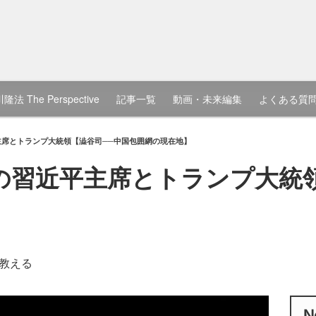
隆法 The Perspective
記事一覧
動画・未来編集
よくある質
主席とトランプ大統領【澁谷司──中国包囲網の現在地】
の習近平主席とトランプ大統
教える