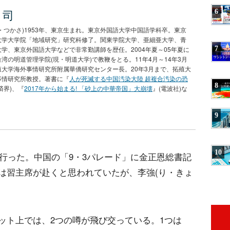
 司
6
・つかさ)1953年、東京生まれ。東京外国語大学中国語学科卒。東京
大学大学院「地域研究」研究科修了。関東学院大学、亜細亜大学、青
7
学、東京外国語大学などで非常勤講師を歴任。2004年夏～05年夏に
湾の明道管理学院(現・明道大学)で教鞭をとる。11年4月～14年3月
殖大学海外事情研究所附属華僑研究センター長。20年3月まで、拓殖大
事情研究所教授。著書に『
人が死滅する中国汚染大陸 超複合汚染の恐
8
済界)、『
2017年から始まる! 「砂上の中華帝国」大崩壊
』(電波社)な
9
10
を行った。中国の「9・3パレード」に金正恩総書記
は習主席が赴くと思われていたが、李強(り・きょ
ット上では、2つの噂が飛び交っている。1つは