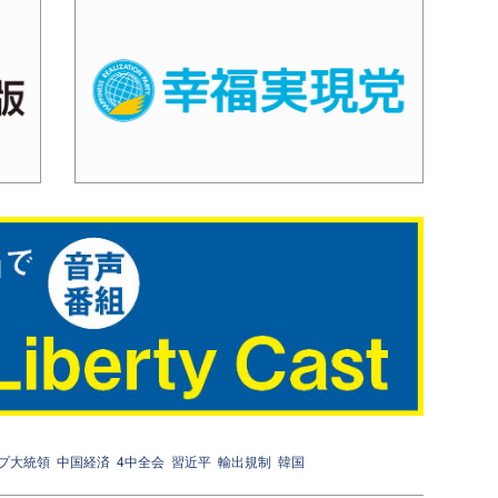
プ大統領
中国経済
4中全会
習近平
輸出規制
韓国