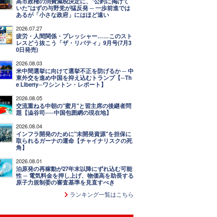
高市政権の消費減税決定に、"公約に掲げて
いた"はずの与野党が猛反発 ─ 一歩前進では
あるが「小さな政府」にはほど遠い
2026.07.27
疲労・人間関係・プレッシャー……このスト
レスどう抜こう「ザ・リバティ」9月号(7月3
0日発売)
2026.08.03
米中間選挙に向けて選挙不正を防げるか ─ 中
東外交を進め中国を抑え込むトランプ【─Th
e Liberty─ワシントン・レポート】
2026.08.05
交流重ねる中朝の"蜜月"と習主席の後継者問
題【澁谷司──中国包囲網の現在地】
2026.08.04
インフラ開発のために"未開発資源"を担保に
取られるガーナの運命【チャイナリスクの死
角】
2026.08.01
泊原発の再稼動が27年末以降にずれ込む可能
性 ─ 電気料金を押し上げ、物価高を助長する
原子力規制委の審査基準を見直すべき
ランキング一覧はこちら