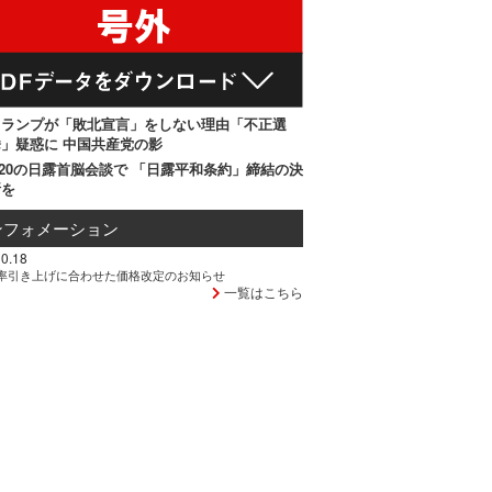
トランプが「敗北宣言」をしない理由「不正選
」疑惑に 中国共産党の影
20の日露首脳会談で 「日露平和条約」締結の決
断を
ンフォメーション
0.18
率引き上げに合わせた価格改定のお知らせ
一覧はこちら