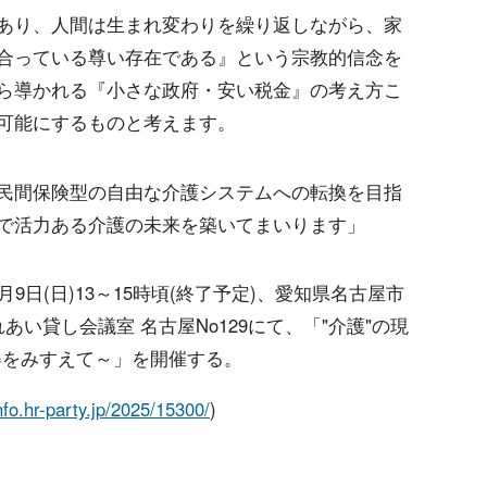
あり、人間は生まれ変わりを繰り返しながら、家
合っている尊い存在である』という宗教的信念を
ら導かれる『小さな政府・安い税金』の考え方こ
可能にするものと考えます。
民間保険型の自由な介護システムへの転換を目指
で活力ある介護の未来を築いてまいります」
9日(日)13～15時頃(終了予定)、愛知県名古屋市
れあい貸し会議室 名古屋No129にて、「"介護"の現
姿をみすえて～」を開催する。
info.hr-party.jp/2025/15300/
)