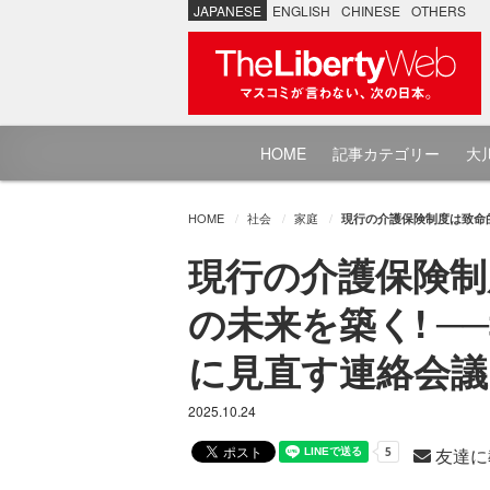
JAPANESE
ENGLISH
CHINESE
OTHERS
HOME
記事カテゴリー
大川
HOME
社会
家庭
現行の介護保険制度は致命
現行の介護保険制
の未来を築く! 
に見直す連絡会議
2025.10.24
友達に