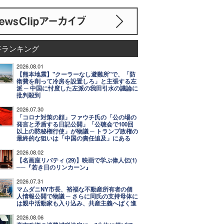
事ランキング
2026.08.01
【熊本地震】"クーラーなし避難所"で、「防
衛費を削って冷房を設置しろ」と主張する左
派 ─ 中国に忖度した左派の我田引水の議論に
批判殺到
2026.07.30
「コロナ対策の顔」ファウチ氏の「公の場の
発言と矛盾する日記公開」「公聴会で100回
以上の黙秘権行使」が物議 ─ トランプ政権の
最終的な狙いは「中国の責任追及」にある
2026.08.02
【名画座リバティ (29)】映画で学ぶ偉人伝(1)
──『若き日のリンカーン』
2026.07.31
マムダニNY市長、裕福な不動産所有者の個
人情報公開で物議 ─ さらに同氏の支持母体に
は親中活動家も入り込み、共産主義へばく進
2026.08.06