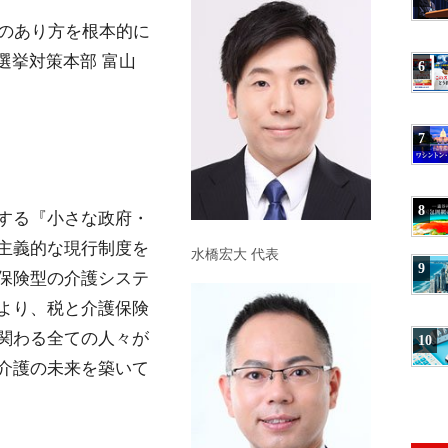
度のあり方を根本的に
選挙対策本部 富山
6
7
8
する『小さな政府・
主義的な現行制度を
水橋宏大 代表
9
保険型の介護システ
より、税と介護保険
関わる全ての人々が
10
介護の未来を築いて