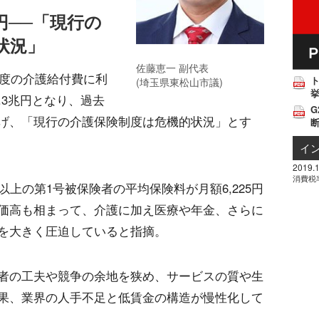
円──「現行の
状況」
佐藤恵一 副代表
年度の介護給付費に利
(埼玉県東松山市議)
挙
.3兆円となり、過去
G
げ、「現行の介護保険制度は危機的状況」とす
イ
2019.1
消費税
以上の第1号被保険者の平均保険料が月額6,225円
価高も相まって、介護に加え医療や年金、さらに
を大きく圧迫していると指摘。
者の工夫や競争の余地を狭め、サービスの質や生
果、業界の人手不足と低賃金の構造が慢性化して