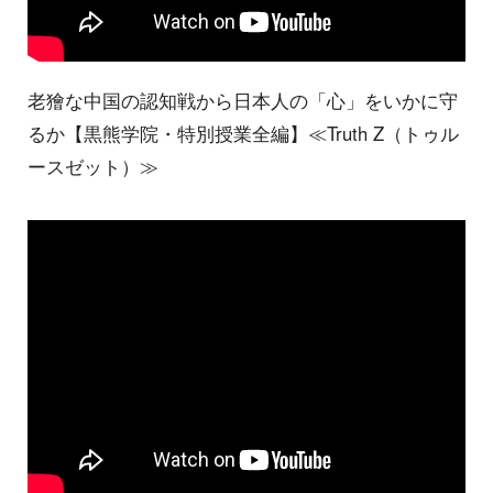
老獪な中国の認知戦から日本人の「心」をいかに守
るか【黒熊学院・特別授業全編】≪Truth Z（トゥル
ースゼット）≫