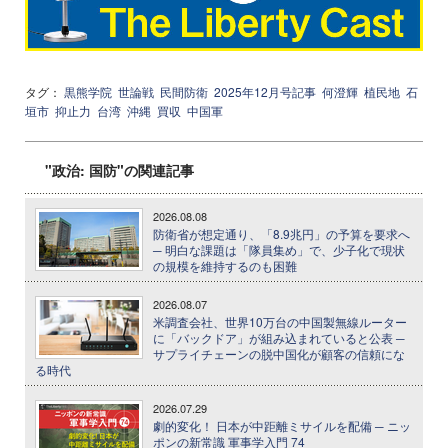
タグ：
黒熊学院
世論戦
民間防衛
2025年12月号記事
何澄輝
植民地
石
垣市
抑止力
台湾
沖縄
買収
中国軍
"政治: 国防"の関連記事
2026.08.08
防衛省が想定通り、「8.9兆円」の予算を要求へ
─ 明白な課題は「隊員集め」で、少子化で現状
の規模を維持するのも困難
2026.08.07
米調査会社、世界10万台の中国製無線ルーター
に「バックドア」が組み込まれていると公表 ─
サプライチェーンの脱中国化が顧客の信頼にな
る時代
2026.07.29
劇的変化！ 日本が中距離ミサイルを配備 ─ ニッ
ポンの新常識 軍事学入門 74