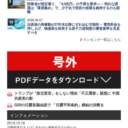
9
防衛省が想定通り、「8.9兆円」の予算を要求へ ─ 明白な課
題は「隊員集め」で、少子化で現状の規模を維持するのも困
難
2026.08.01
10
泊原発の再稼動が27年末以降にずれ込む可能性 ─ 電気料金を
押し上げ、物価高を助長する原子力規制委の審査基準を見直
すべき
ランキング一覧はこちら
トランプが「敗北宣言」をしない理由「不正選挙」疑惑に 中国
共産党の影
G20の日露首脳会談で 「日露平和条約」締結の決断を
インフォメーション
2019.10.18
消費税率引き上げに合わせた価格改定のお知らせ