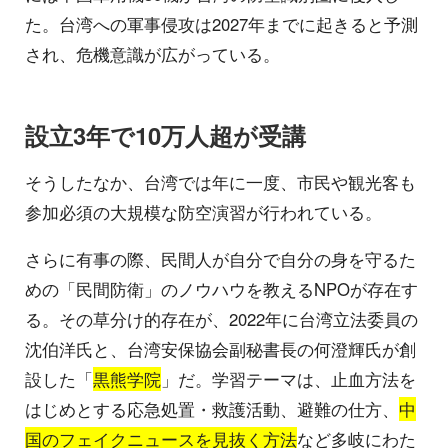
た。台湾への軍事侵攻は2027年までに起きると予測
され、危機意識が広がっている。
設立3年で10万人超が受講
そうしたなか、台湾では年に一度、市民や観光客も
参加必須の大規模な防空演習が行われている。
さらに有事の際、民間人が自分で自分の身を守るた
めの「民間防衛」のノウハウを教えるNPOが存在す
る。その草分け的存在が、2022年に台湾立法委員の
沈伯洋氏と、台湾安保協会副秘書長の何澄輝氏が創
設した「
黒熊学院
」だ。学習テーマは、止血方法を
はじめとする応急処置・救護活動、避難の仕方、
中
国のフェイクニュースを見抜く方法
など多岐にわた