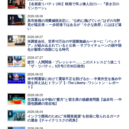
2
【名画座リバティ (29)】映画で学ぶ偉人伝(1)──『若き日の
リンカーン』
2026.08.06
3
高市政権の消費減税決定に、"公約に掲げていた"はずの与野
党が猛反発 ─ 一歩前進ではあるが「小さな政府」にはほど遠
い
2026.08.07
4
米調査会社、世界10万台の中国製無線ルーターに「バックド
ア」が組み込まれていると公表 ─ サプライチェーンの脱中国
化が顧客の信頼になる時代
2026.07.27
5
疲労・人間関係・プレッシャー……このストレスどう抜こう
「ザ・リバティ」9月号(7月30日発売)
2026.08.03
6
米中間選挙に向けて選挙不正を防げるか ─ 中東外交を進め中
国を抑え込むトランプ【─The Liberty─ワシントン・レポー
ト】
2026.08.05
7
交流重ねる中朝の"蜜月"と習主席の後継者問題【澁谷司──中
国包囲網の現在地】
2026.08.04
8
インフラ開発のために"未開発資源"を担保に取られるガーナ
の運命【チャイナリスクの死角】
2026.08.08