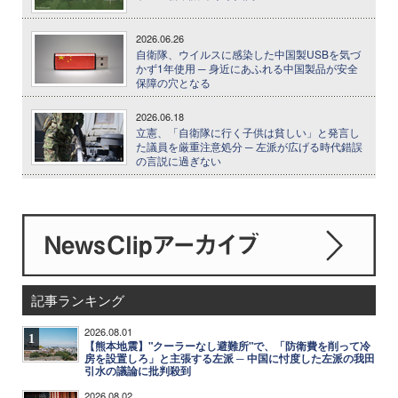
2026.06.26
自衛隊、ウイルスに感染した中国製USBを気づ
かず1年使用 ─ 身近にあふれる中国製品が安全
保障の穴となる
2026.06.18
立憲、「自衛隊に行く子供は貧しい」と発言し
た議員を厳重注意処分 ─ 左派が広げる時代錯誤
の言説に過ぎない
記事ランキング
2026.08.01
1
【熊本地震】"クーラーなし避難所"で、「防衛費を削って冷
房を設置しろ」と主張する左派 ─ 中国に忖度した左派の我田
引水の議論に批判殺到
2026.08.02