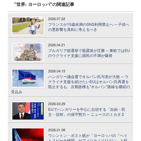
"世界: ヨーロッパ"の関連記事
2026.07.22
フランスが15歳未満のSNS利用禁止へ ─ 子供へ
の悪影響を真剣に考えるべき
2026.04.21
ブルガリア総選挙で親露派が圧勝 ─ 東欧ではEU
のウクライナ支援に国民の不満が爆発
2026.04.15
ハンガリー議会選でオルバン氏与党が大敗 ─ ウ
クライナ支援を続けたいEUはオルバン氏再選を
阻止するも、次期政権も"オルバン"路線を継続の
見込み
2026.03.29
EUでハンガリーを中心に台頭する「自由・民
主・信仰」の保守勢力 ─ ニュースのミカタ 2
2026.01.08
ワシントン・ポスト紙が「ヨーロッパの『ヘイ
トスピーチ検閲』がアメリカよりひどい」と批