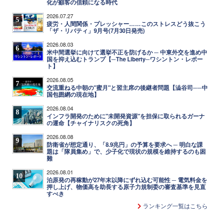
化が顧客の信頼になる時代
2026.07.27
5
疲労・人間関係・プレッシャー……このストレスどう抜こう
「ザ・リバティ」9月号(7月30日発売)
2026.08.03
6
米中間選挙に向けて選挙不正を防げるか ─ 中東外交を進め中
国を抑え込むトランプ【─The Liberty─ワシントン・レポー
ト】
2026.08.05
7
交流重ねる中朝の"蜜月"と習主席の後継者問題【澁谷司──中
国包囲網の現在地】
2026.08.04
8
インフラ開発のために"未開発資源"を担保に取られるガーナ
の運命【チャイナリスクの死角】
2026.08.08
9
防衛省が想定通り、「8.9兆円」の予算を要求へ ─ 明白な課
題は「隊員集め」で、少子化で現状の規模を維持するのも困
難
2026.08.01
10
泊原発の再稼動が27年末以降にずれ込む可能性 ─ 電気料金を
押し上げ、物価高を助長する原子力規制委の審査基準を見直
すべき
ランキング一覧はこちら