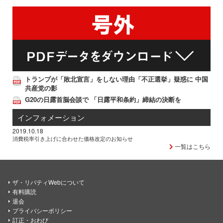
トランプが「敗北宣言」をしない理由「不正選挙」疑惑に 中国
共産党の影
G20の日露首脳会談で 「日露平和条約」締結の決断を
インフォメーション
2019.10.18
消費税率引き上げに合わせた価格改定のお知らせ
一覧はこちら
ザ・リバティWebについて
有料購読
退会
プライバシーポリシー
訂正・おわび