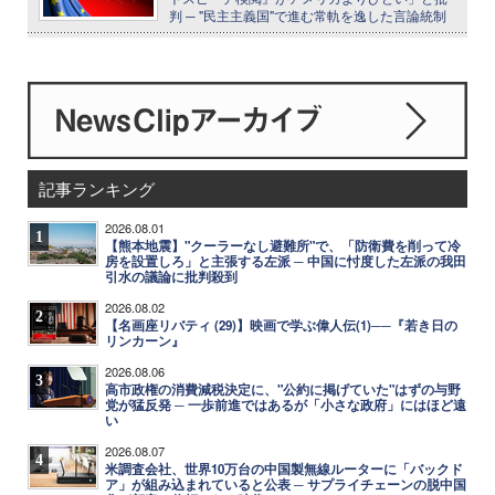
判 ─ "民主主義国"で進む常軌を逸した言論統制
記事ランキング
2026.08.01
1
【熊本地震】"クーラーなし避難所"で、「防衛費を削って冷
房を設置しろ」と主張する左派 ─ 中国に忖度した左派の我田
引水の議論に批判殺到
2026.08.02
2
【名画座リバティ (29)】映画で学ぶ偉人伝(1)──『若き日の
リンカーン』
2026.08.06
3
高市政権の消費減税決定に、"公約に掲げていた"はずの与野
党が猛反発 ─ 一歩前進ではあるが「小さな政府」にはほど遠
い
2026.08.07
4
米調査会社、世界10万台の中国製無線ルーターに「バックド
ア」が組み込まれていると公表 ─ サプライチェーンの脱中国