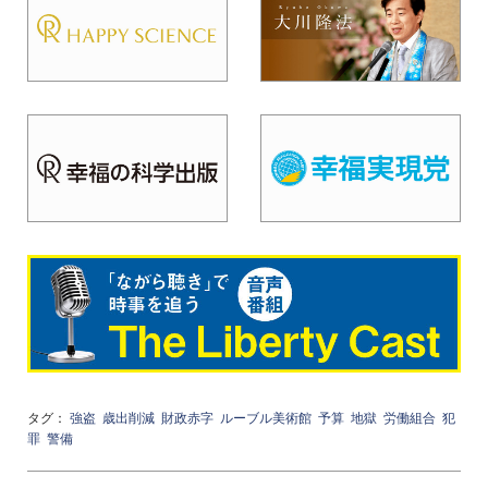
タグ：
強盗
歳出削減
財政赤字
ルーブル美術館
予算
地獄
労働組合
犯
罪
警備