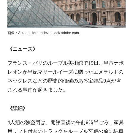
画像：Alfredo Hernandez - stock.adobe.com
《ニュース》
フランス・パリのルーブル美術館で19日、皇帝ナポ
レオンが皇妃マリールイーズに贈ったエメラルドの
ネックレスなどの歴史的価値のある宝飾品9点が盗
まれる事件が起きました。
《詳細》
4人組の強盗団は、開館直後の午前9時半ごろ、家具
用リフト付きのトラックをルーブル宮殿の前に駐車