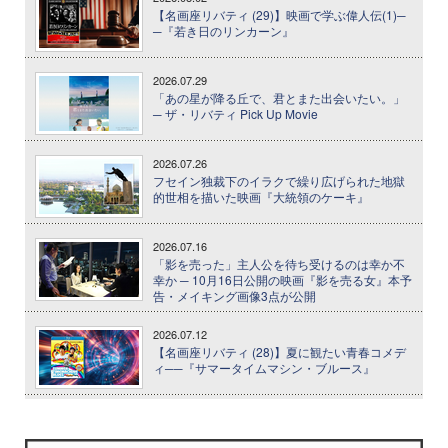
【名画座リバティ (29)】映画で学ぶ偉人伝(1)─
─『若き日のリンカーン』
2026.07.29
「あの星が降る丘で、君とまた出会いたい。」
─ ザ・リバティ Pick Up Movie
2026.07.26
フセイン独裁下のイラクで繰り広げられた地獄
的世相を描いた映画『大統領のケーキ』
2026.07.16
「影を売った」主人公を待ち受けるのは幸か不
幸か ─ 10月16日公開の映画『影を売る女』本予
告・メイキング画像3点が公開
2026.07.12
【名画座リバティ (28)】夏に観たい青春コメデ
ィ──『サマータイムマシン・ブルース』