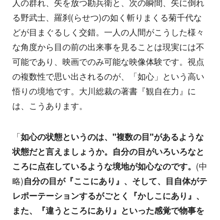
人の群れ、矢を放つ勘兵衛と、次の瞬間、矢に倒れ
る野武士、羅刹(らせつ)の如く斬りまくる菊千代な
どが目まぐるしく交錯。一人の人間がこうした様々
な角度から目の前の出来事を見ることは現実には不
可能であり、映画でのみ可能な映像体験です。視点
の複数性で思い出されるのが、「如心」という高い
悟りの境地です。大川総裁の著書『観自在力』に
は、こうあります。
「
如心の状態というのは、"複数の目"があるような
状態だと言えましょうか。自分の目がいろいろなと
ころに点在しているような境地が如心なのです。
(中
略)
自分の目が『ここにあり』、そして、目自体がテ
レポーテーションするがごとく『かしこにあり』、
また、『違うところにあり』といった感覚で物事を