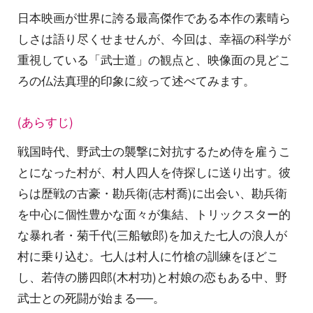
日本映画が世界に誇る最高傑作である本作の素晴ら
しさは語り尽くせませんが、今回は、幸福の科学が
重視している「武士道」の観点と、映像面の見どこ
ろの仏法真理的印象に絞って述べてみます。
(あらすじ)
戦国時代、野武士の襲撃に対抗するため侍を雇うこ
とになった村が、村人四人を侍探しに送り出す。彼
らは歴戦の古豪・勘兵衛(志村喬)に出会い、勘兵衛
を中心に個性豊かな面々が集結、トリックスター的
な暴れ者・菊千代(三船敏郎)を加えた七人の浪人が
村に乗り込む。七人は村人に竹槍の訓練をほどこ
し、若侍の勝四郎(木村功)と村娘の恋もある中、野
武士との死闘が始まる──。