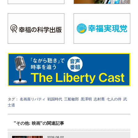
タグ：
名画座リバティ
戦国時代
三船敏郎
黒澤明
志村喬
七人の侍
武
士道
"その他: 映画"の関連記事
2026.08.02