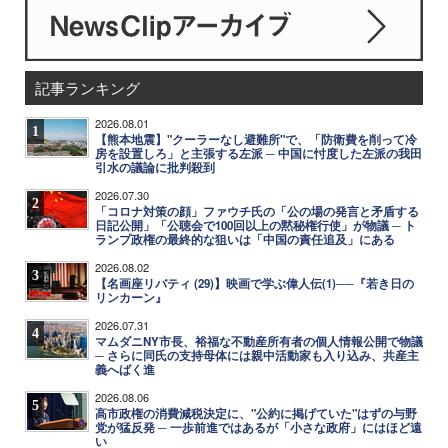
記事ランキング
2026.08.01
1
【熊本地震】"クーラーなし避難所"で、「防衛費を削って冷
房を設置しろ」と主張する左派 ─ 中国に忖度した左派の我田
引水の議論に批判殺到
2026.07.30
2
「コロナ対策の顔」ファウチ氏の「公の場の発言と矛盾する
日記公開」「公聴会で100回以上の黙秘権行使」が物議 ─ ト
ランプ政権の最終的な狙いは「中国の責任追及」にある
2026.08.02
3
【名画座リバティ (29)】映画で学ぶ偉人伝(1)──『若き日の
リンカーン』
2026.07.31
4
マムダニNY市長、裕福な不動産所有者の個人情報公開で物議
─ さらに同氏の支持母体には親中活動家も入り込み、共産主
義へばく進
2026.08.06
5
高市政権の消費減税決定に、"公約に掲げていた"はずの与野
党が猛反発 ─ 一歩前進ではあるが「小さな政府」にはほど遠
い