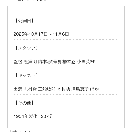
【公開日】
2025年10月17日～11月6日
【スタッフ】
監督:黒澤明 脚本:黒澤明 橋本忍 小国英雄
【キャスト】
出演:志村喬 三船敏郎 木村功 津島恵子 ほか
【その他】
1954年製作 | 207分