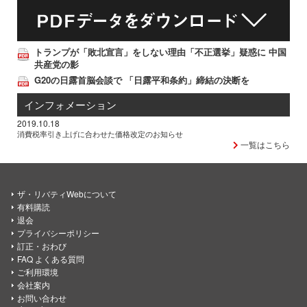
トランプが「敗北宣言」をしない理由「不正選挙」疑惑に 中国
共産党の影
G20の日露首脳会談で 「日露平和条約」締結の決断を
インフォメーション
2019.10.18
消費税率引き上げに合わせた価格改定のお知らせ
一覧はこちら
ザ・リバティWebについて
有料購読
退会
プライバシーポリシー
訂正・おわび
FAQ よくある質問
ご利用環境
会社案内
お問い合わせ