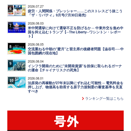
2026.07.27
6
疲労・人間関係・プレッシャー……このストレスどう抜こう
「ザ・リバティ」9月号(7月30日発売)
2026.08.03
7
米中間選挙に向けて選挙不正を防げるか ─ 中東外交を進め中
国を抑え込むトランプ【─The Liberty─ワシントン・レポー
ト】
2026.08.05
8
交流重ねる中朝の"蜜月"と習主席の後継者問題【澁谷司──中
国包囲網の現在地】
2026.08.04
9
インフラ開発のために"未開発資源"を担保に取られるガーナ
の運命【チャイナリスクの死角】
2026.08.01
10
泊原発の再稼動が27年末以降にずれ込む可能性 ─ 電気料金を
押し上げ、物価高を助長する原子力規制委の審査基準を見直
すべき
ランキング一覧はこちら