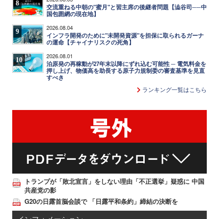
8
交流重ねる中朝の"蜜月"と習主席の後継者問題【澁谷司──中
国包囲網の現在地】
2026.08.04
9
インフラ開発のために"未開発資源"を担保に取られるガーナ
の運命【チャイナリスクの死角】
2026.08.01
10
泊原発の再稼動が27年末以降にずれ込む可能性 ─ 電気料金を
押し上げ、物価高を助長する原子力規制委の審査基準を見直
すべき
ランキング一覧はこちら
トランプが「敗北宣言」をしない理由「不正選挙」疑惑に 中国
共産党の影
G20の日露首脳会談で 「日露平和条約」締結の決断を
インフォメーション