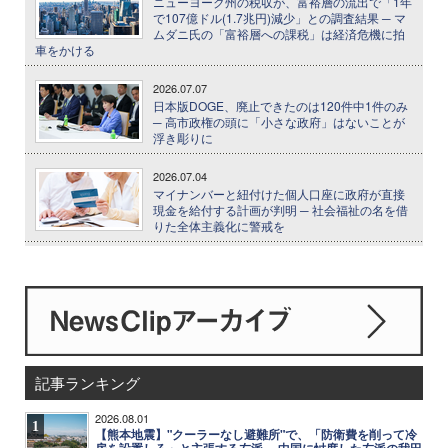
ニューヨーク州の税収が、富裕層の流出で「1年
で107億ドル(1.7兆円)減少」との調査結果 ─ マ
ムダニ氏の「富裕層への課税」は経済危機に拍
車をかける
2026.07.07
日本版DOGE、廃止できたのは120件中1件のみ
─ 高市政権の頭に「小さな政府」はないことが
浮き彫りに
2026.07.04
マイナンバーと紐付けた個人口座に政府が直接
現金を給付する計画が判明 ─ 社会福祉の名を借
りた全体主義化に警戒を
記事ランキング
2026.08.01
1
【熊本地震】"クーラーなし避難所"で、「防衛費を削って冷