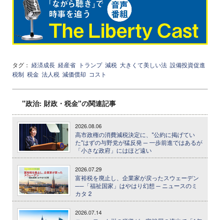
タグ：
経済成長
経産省
トランプ
減税
大きくて美しい法
設備投資促進
税制
税金
法人税
減価償却
コスト
"政治: 財政・税金"の関連記事
2026.08.06
高市政権の消費減税決定に、"公約に掲げてい
た"はずの与野党が猛反発 ─ 一歩前進ではあるが
「小さな政府」にはほど遠い
2026.07.29
富裕税を廃止し、企業家が戻ったスウェーデン
──「福祉国家」はやはり幻想 ─ ニュースのミ
カタ 2
2026.07.14