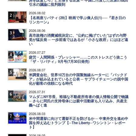
房を設置しろ」と主張する左派 ─ 中国に忖度した左派の我田
引水の議論に批判殺到
2026.08.02
2
【名画座リバティ (29)】映画で学ぶ偉人伝(1)──『若き日の
リンカーン』
2026.08.06
3
高市政権の消費減税決定に、"公約に掲げていた"はずの与野
党が猛反発 ─ 一歩前進ではあるが「小さな政府」にはほど遠
い
2026.07.27
4
疲労・人間関係・プレッシャー……このストレスどう抜こう
「ザ・リバティ」9月号(7月30日発売)
2026.08.07
5
米調査会社、世界10万台の中国製無線ルーターに「バックド
ア」が組み込まれていると公表 ─ サプライチェーンの脱中国
化が顧客の信頼になる時代
2026.07.31
6
マムダニNY市長、裕福な不動産所有者の個人情報公開で物議
─ さらに同氏の支持母体には親中活動家も入り込み、共産主
義へばく進
2026.08.03
7
米中間選挙に向けて選挙不正を防げるか ─ 中東外交を進め中
国を抑え込むトランプ【─The Liberty─ワシントン・レポー
ト】
2026.08.05