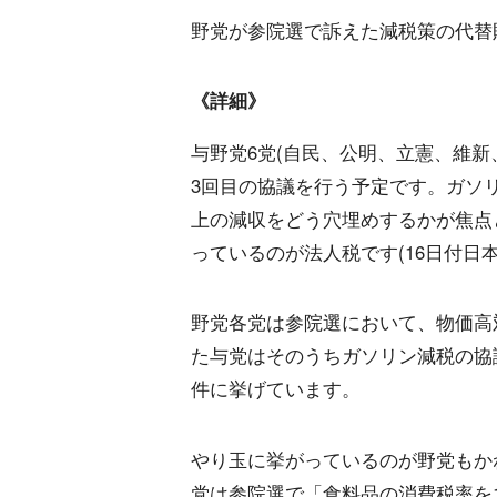
野党が参院選で訴えた減税策の代替
《詳細》
与野党6党(自民、公明、立憲、維新
3回目の協議を行う予定です。ガソ
上の減収をどう穴埋めするかが焦点
っているのが法人税です(16日付日
野党各党は参院選において、物価高
た与党はそのうちガソリン減税の協
件に挙げています。
やり玉に挙がっているのが野党もか
党は参院選で「食料品の消費税率を