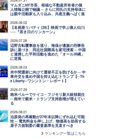
マムダニNY市長、裕福な不動産所有者の個
人情報公開で物議 ─ さらに同氏の支持母体に
は親中活動家も入り込み、共産主義へばく進
2026.08.02
【名画座リバティ (29)】映画で学ぶ偉人伝(1)
──『若き日のリンカーン』
2026.07.28
辺野古転覆事故を巡り、海保が遺族の刑事告
訴に基づき、同志社国際高を家宅捜索 ─ 中国
と連携した平和活動を進めた「オール沖縄」
に逆風
2026.08.03
米中間選挙に向けて選挙不正を防げるか ─ 中
東外交を進め中国を抑え込むトランプ【─Th
e Liberty─ワシントン・レポート】
2026.07.29
南米ペルーでケイコ・フジモリ新大統領就任
─ 南米で親米・トランプ支持政権が増えてい
る
2026.08.01
泊原発の再稼動が27年末以降にずれ込む可能
性 ─ 電気料金を押し上げ、物価高を助長する
原子力規制委の審査基準を見直すべき
ランキング一覧はこちら