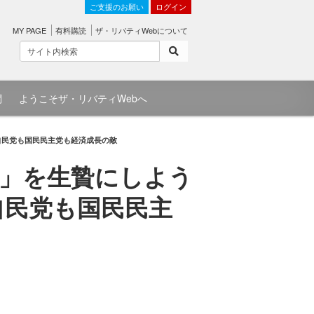
ご支援のお願い
ログイン
MY PAGE
有料購読
ザ・リバティWebについて
問
ようこそザ・リバティWebへ
自民党も国民民主党も経済成長の敵
」を生贄にしよう
自民党も国民民主