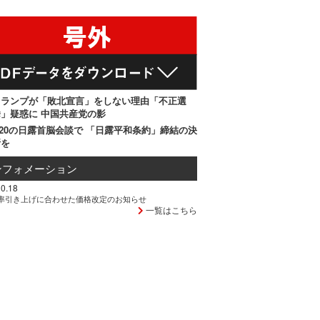
トランプが「敗北宣言」をしない理由「不正選
」疑惑に 中国共産党の影
20の日露首脳会談で 「日露平和条約」締結の決
断を
ンフォメーション
0.18
率引き上げに合わせた価格改定のお知らせ
一覧はこちら