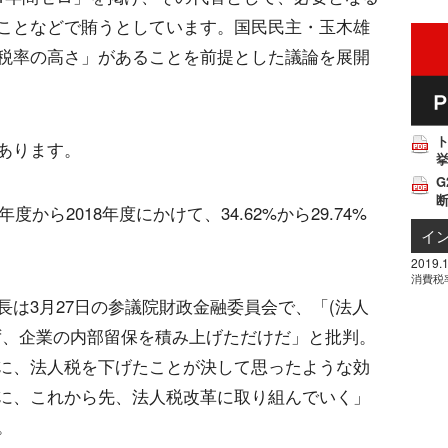
ことなどで賄うとしています。国民民主・玉木雄
税率の高さ」があることを前提とした議論を展開
あります。
挙
G
から2018年度にかけて、34.62%から29.74%
イ
2019.1
消費税
は3月27日の参議院財政金融委員会で、「(法人
ず、企業の内部留保を積み上げただけだ」と批判。
に、法人税を下げたことが決して思ったような効
に、これから先、法人税改革に取り組んでいく」
。