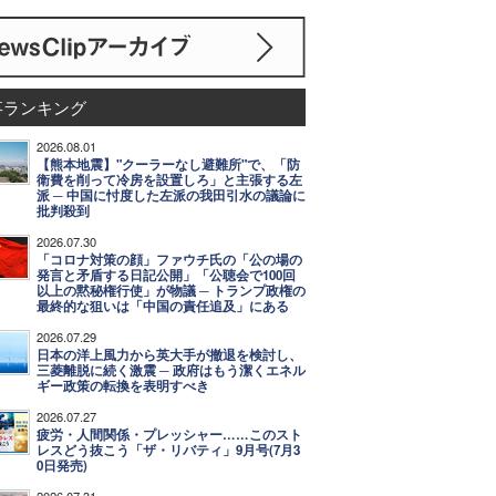
事ランキング
2026.08.01
【熊本地震】"クーラーなし避難所"で、「防
衛費を削って冷房を設置しろ」と主張する左
派 ─ 中国に忖度した左派の我田引水の議論に
批判殺到
2026.07.30
「コロナ対策の顔」ファウチ氏の「公の場の
発言と矛盾する日記公開」「公聴会で100回
以上の黙秘権行使」が物議 ─ トランプ政権の
最終的な狙いは「中国の責任追及」にある
2026.07.29
日本の洋上風力から英大手が撤退を検討し、
三菱離脱に続く激震 ─ 政府はもう潔くエネル
ギー政策の転換を表明すべき
2026.07.27
疲労・人間関係・プレッシャー……このスト
レスどう抜こう「ザ・リバティ」9月号(7月3
0日発売)
2026.07.31