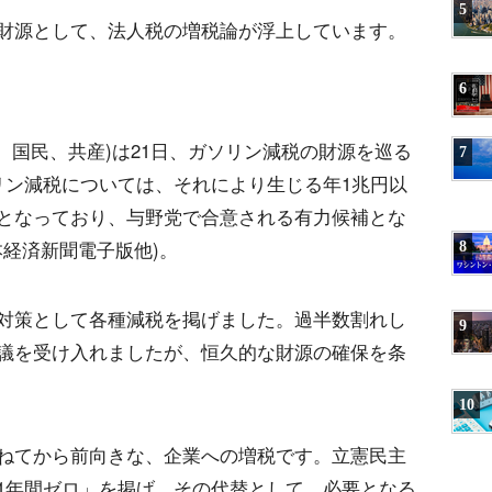
5
財源として、法人税の増税論が浮上しています。
6
、国民、共産)は21日、ガソリン減税の財源を巡る
7
リン減税については、それにより生じる年1兆円以
となっており、与野党で合意される有力候補とな
本経済新聞電子版他)。
8
対策として各種減税を掲げました。過半数割れし
9
議を受け入れましたが、恒久的な財源の確保を条
10
ねてから前向きな、企業への増税です。立憲民主
1年間ゼロ」を掲げ、その代替として、必要となる