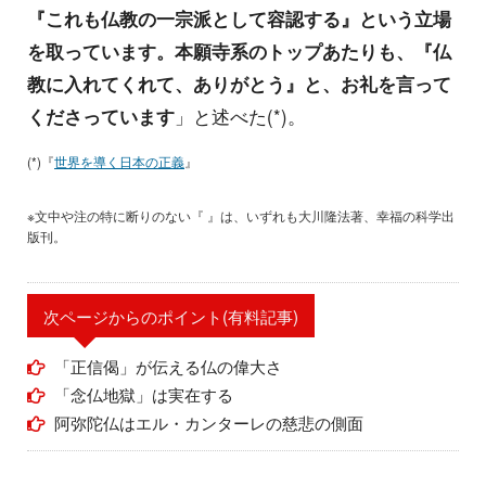
『これも仏教の一宗派として容認する』という立場
を取っています。本願寺系のトップあたりも、『仏
教に入れてくれて、ありがとう』と、お礼を言って
くださっています
」と述べた(*)。
(*)『
世界を導く日本の正義
』
※文中や注の特に断りのない『 』は、いずれも大川隆法著、幸福の科学出
版刊。
次ページからのポイント(有料記事)
「正信偈」が伝える仏の偉大さ
「念仏地獄」は実在する
阿弥陀仏はエル・カンターレの慈悲の側面