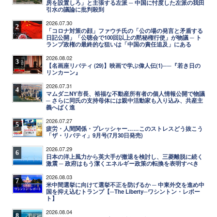
房を設置しろ」と主張する左派 ─ 中国に忖度した左派の我田
引水の議論に批判殺到
2026.07.30
2
「コロナ対策の顔」ファウチ氏の「公の場の発言と矛盾する
日記公開」「公聴会で100回以上の黙秘権行使」が物議 ─ ト
ランプ政権の最終的な狙いは「中国の責任追及」にある
2026.08.02
3
【名画座リバティ (29)】映画で学ぶ偉人伝(1)──『若き日の
リンカーン』
2026.07.31
4
マムダニNY市長、裕福な不動産所有者の個人情報公開で物議
─ さらに同氏の支持母体には親中活動家も入り込み、共産主
義へばく進
2026.07.27
5
疲労・人間関係・プレッシャー……このストレスどう抜こう
「ザ・リバティ」9月号(7月30日発売)
2026.07.29
6
日本の洋上風力から英大手が撤退を検討し、三菱離脱に続く
激震 ─ 政府はもう潔くエネルギー政策の転換を表明すべき
2026.08.03
7
米中間選挙に向けて選挙不正を防げるか ─ 中東外交を進め中
国を抑え込むトランプ【─The Liberty─ワシントン・レポー
ト】
2026.08.04
8