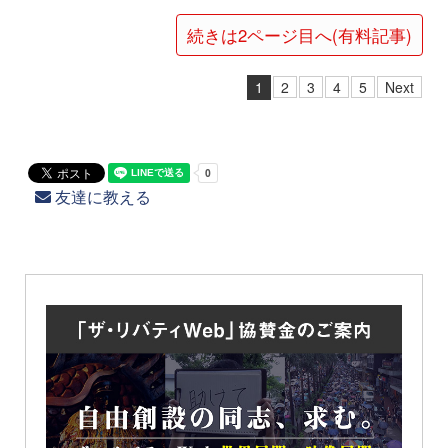
続きは2ページ目へ(有料記事)
1
2
3
4
5
Next
友達に教える