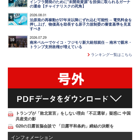
インフラ開発のために"未開発資源"を担保に取られるガーナ
の運命【チャイナリスクの死角】
2026.08.01
9
泊原発の再稼動が27年末以降にずれ込む可能性 ─ 電気料金を
押し上げ、物価高を助長する原子力規制委の審査基準を見直
すべき
2026.07.29
10
南米ペルーでケイコ・フジモリ新大統領就任 ─ 南米で親米・
トランプ支持政権が増えている
ランキング一覧はこちら
トランプが「敗北宣言」をしない理由「不正選挙」疑惑に 中国
共産党の影
G20の日露首脳会談で 「日露平和条約」締結の決断を
インフォメーション