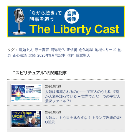
タグ：
蓮如上人
浄土真宗
阿弥陀仏
正信偈
念仏地獄
地域シリーズ
他
力
正心法語
北陸
2025年9月号記事
信仰
親鸞聖人
"スピリチュアル"の関連記事
2026.07.29
人類は殲滅されるのか── 宇宙人のうち8、9割
が人類を護っている ─ 世界でただ一つの宇宙人
最深ファイル 71
2026.06.29
人類よ、もう目を逸らすな！ トランプ怒涛のUF
O開示