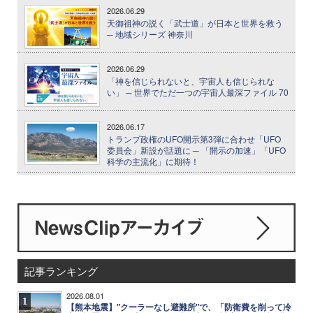
2026.06.29
天御祖神の説く「武士道」が日本と世界を救う
─ 地域シリーズ 神奈川
2026.06.29
「神を信じられないと、宇宙人も信じられな
い」 ─ 世界でただ一つの宇宙人最深ファイル 70
2026.06.17
トランプ政権のUFO開示第3弾に合わせ「UFO
委員会」新設が話題に ─ 「開示の加速」「UFO
科学の主流化」に期待！
記事ランキング
2026.08.01
1
【熊本地震】"クーラーなし避難所"で、「防衛費を削って冷