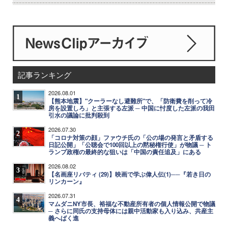
記事ランキング
2026.08.01
1
【熊本地震】"クーラーなし避難所"で、「防衛費を削って冷
房を設置しろ」と主張する左派 ─ 中国に忖度した左派の我田
引水の議論に批判殺到
2026.07.30
2
「コロナ対策の顔」ファウチ氏の「公の場の発言と矛盾する
日記公開」「公聴会で100回以上の黙秘権行使」が物議 ─ ト
ランプ政権の最終的な狙いは「中国の責任追及」にある
2026.08.02
3
【名画座リバティ (29)】映画で学ぶ偉人伝(1)──『若き日の
リンカーン』
2026.07.31
4
マムダニNY市長、裕福な不動産所有者の個人情報公開で物議
─ さらに同氏の支持母体には親中活動家も入り込み、共産主
義へばく進