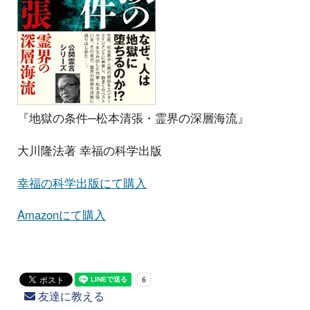
『地獄の条件─松本清張・霊界の深層海流』
大川隆法著 幸福の科学出版
幸福の科学出版にて購入
Amazonにて購入
友達に教える