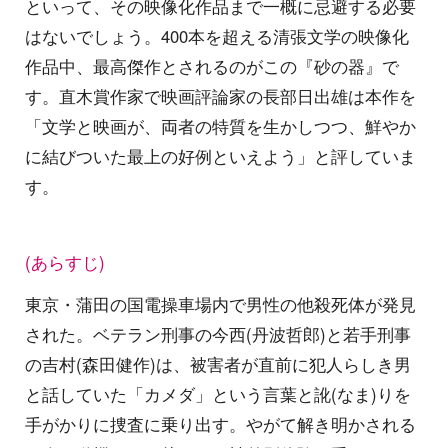
といって、その映像化作品まで一概に忌避する必要
はないでしょう。400本を超える清張文学の映像化
作品中、最高傑作とされるのがこの『砂の器』で
す。直木賞作家で映画評論家の長部日出雄は本作を
「文学と映画が、両者の特質を生かしつつ、鮮やか
に結びついた最上の好例といえよう」と評していま
す。
(あらすじ)
東京・蒲田の国電操車場内で男性の他殺死体が発見
された。ベテラン刑事の今西(丹波哲郎)と若手刑事
の吉村(森田健作)は、被害者が直前に犯人らしき男
と話していた「カメダ」という言葉と訛(なま)りを
手がかりに捜査に乗り出す。やがて解き明かされる