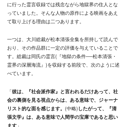
に行った霊言収録では残念ながら地獄界の住人とな
っていました。そんな人物の原作による映画をあえ
て取り上げる理由は二つあります。
一つは、大川総裁が松本清張全集を所持して読んで
おり、その作品群に一定の評価を与えていることで
す。総裁は同氏の霊言(『地獄の条件──松本清張・
霊界の深層海流』)を収録する前段で、次のように述
べています。
「
彼は、『社会派作家』と言われるだけあって、社
会の裏側を見る視点からは、ある意味で、ジャーナ
リスト的な面を感じます。
(中略)
したがって、『清
張文学』は、ある意味で人間学の宝庫であると思い
ます
」