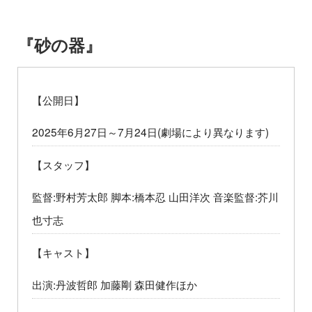
『砂の器』
【公開日】
2025年6月27日～7月24日(劇場により異なります)
【スタッフ】
監督:野村芳太郎 脚本:橋本忍 山田洋次 音楽監督:芥川
也寸志
【キャスト】
出演:丹波哲郎 加藤剛 森田健作ほか