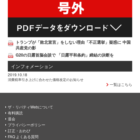
トランプが「敗北宣言」をしない理由「不正選挙」疑惑に 中国
共産党の影
G20の日露首脳会談で 「日露平和条約」締結の決断を
インフォメーション
2019.10.18
消費税率引き上げに合わせた価格改定のお知らせ
一覧はこちら
ザ・リバティWebについて
有料購読
退会
プライバシーポリシー
訂正・おわび
FAQ よくある質問