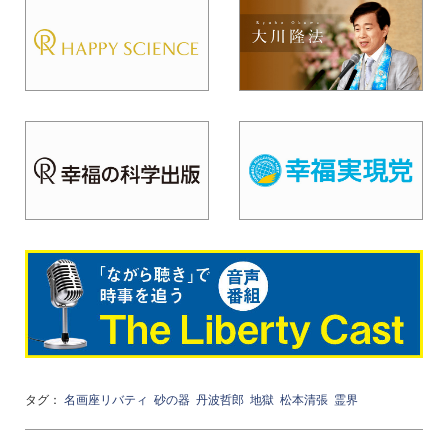
タグ：
名画座リバティ
砂の器
丹波哲郎
地獄
松本清張
霊界