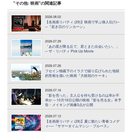
"その他: 映画"の関連記事
2026.08.02
【名画座リバティ (29)】映画で学ぶ偉人伝(1)─
─『若き日のリンカーン』
2026.07.29
「あの星が降る丘で、君とまた出会いたい。」
─ ザ・リバティ Pick Up Movie
2026.07.26
フセイン独裁下のイラクで繰り広げられた地獄
的世相を描いた映画『大統領のケーキ』
2026.07.16
「影を売った」主人公を待ち受けるのは幸か不
幸か ─ 10月16日公開の映画『影を売る女』本予
告・メイキング画像3点が公開
2026.07.12
【名画座リバティ (28)】夏に観たい青春コメデ
ィ──『サマータイムマシン・ブルース』