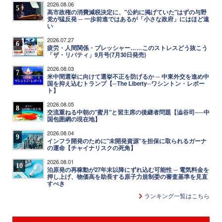
2026.08.06
5
高市政権の消費減税決定に、"公約に掲げていた"はずの与野
党が猛反発 ─ 一歩前進ではあるが「小さな政府」にはほど遠
い
2026.07.27
6
疲労・人間関係・プレッシャー……このストレスどう抜こう
「ザ・リバティ」9月号(7月30日発売)
2026.08.03
7
米中間選挙に向けて選挙不正を防げるか ─ 中東外交を進め中
国を抑え込むトランプ【─The Liberty─ワシントン・レポー
ト】
2026.08.05
8
交流重ねる中朝の"蜜月"と習主席の後継者問題【澁谷司──中
国包囲網の現在地】
2026.08.04
9
インフラ開発のために"未開発資源"を担保に取られるガーナ
の運命【チャイナリスクの死角】
2026.08.01
10
泊原発の再稼動が27年末以降にずれ込む可能性 ─ 電気料金を
押し上げ、物価高を助長する原子力規制委の審査基準を見直
すべき
ランキング一覧はこちら