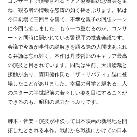
コンサートで演奏されるピアノ協奏曲の悲愴美を重
ね、観る者の情動を怒涛の如く揺さぶります。私は
今日劇場で三回目を観て、不幸な親子の回想シーン
に今回も涙しました。もう一つ重なるのが、コンサ
ートと同時に開かれている警視庁の捜査会議です。
会議で今西が事件の謎解きを語る際の人間味あふれ
る弁論は忘れ難く、本作は丹波哲郎のキャリア最高
の演技と目されています。同氏は生前、大川総裁と
接触があり、森田健作氏も「ザ・リバティ」誌に登
場したことがありました。幸福の科学と縁ある二人
のスターの半世紀前の若々しい姿を目にすることが
できるのも、昭和の魅力たっぷりです。
脚本・音楽・演技が相俟って日本映画の新境地を開
拓したとされる本作。戦前から戦後にかけての日本