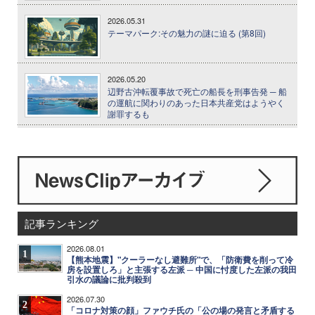
2026.05.31
テーマパーク:その魅力の謎に迫る (第8回)
2026.05.20
辺野古沖転覆事故で死亡の船長を刑事告発 ─ 船
の運航に関わりのあった日本共産党はようやく
謝罪するも
記事ランキング
2026.08.01
1
【熊本地震】"クーラーなし避難所"で、「防衛費を削って冷
房を設置しろ」と主張する左派 ─ 中国に忖度した左派の我田
引水の議論に批判殺到
2026.07.30
2
「コロナ対策の顔」ファウチ氏の「公の場の発言と矛盾する