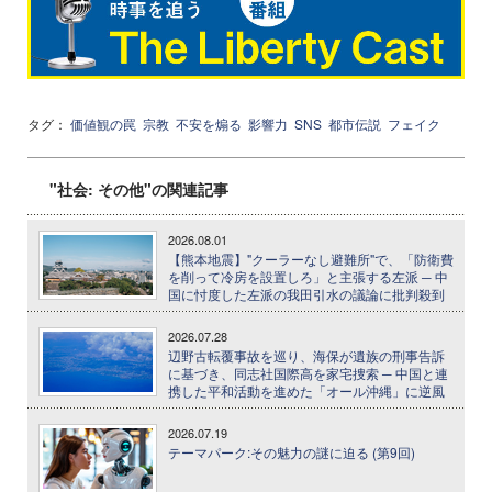
タグ：
価値観の罠
宗教
不安を煽る
影響力
SNS
都市伝説
フェイク
"社会: その他"の関連記事
2026.08.01
【熊本地震】"クーラーなし避難所"で、「防衛費
を削って冷房を設置しろ」と主張する左派 ─ 中
国に忖度した左派の我田引水の議論に批判殺到
2026.07.28
辺野古転覆事故を巡り、海保が遺族の刑事告訴
に基づき、同志社国際高を家宅捜索 ─ 中国と連
携した平和活動を進めた「オール沖縄」に逆風
2026.07.19
テーマパーク:その魅力の謎に迫る (第9回)