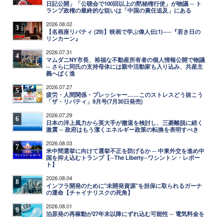
日記公開」「公聴会で100回以上の黙秘権行使」が物議 ─ ト
ランプ政権の最終的な狙いは「中国の責任追及」にある
2026.08.02
3
【名画座リバティ (29)】映画で学ぶ偉人伝(1)──『若き日の
リンカーン』
2026.07.31
4
マムダニNY市長、裕福な不動産所有者の個人情報公開で物議
─ さらに同氏の支持母体には親中活動家も入り込み、共産主
義へばく進
2026.07.27
5
疲労・人間関係・プレッシャー……このストレスどう抜こう
「ザ・リバティ」9月号(7月30日発売)
2026.07.29
6
日本の洋上風力から英大手が撤退を検討し、三菱離脱に続く
激震 ─ 政府はもう潔くエネルギー政策の転換を表明すべき
2026.08.03
7
米中間選挙に向けて選挙不正を防げるか ─ 中東外交を進め中
国を抑え込むトランプ【─The Liberty─ワシントン・レポー
ト】
2026.08.04
8
インフラ開発のために"未開発資源"を担保に取られるガーナ
の運命【チャイナリスクの死角】
2026.08.01
9
泊原発の再稼動が27年末以降にずれ込む可能性 ─ 電気料金を