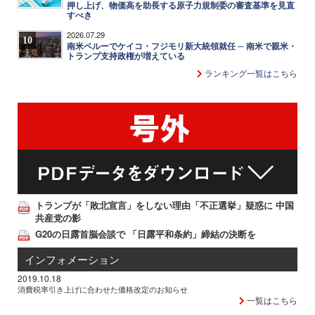
押し上げ、物価高を助長する原子力規制委の審査基準を見直
すべき
2026.07.29
10
南米ペルーでケイコ・フジモリ新大統領就任 ─ 南米で親米・
トランプ支持政権が増えている
ランキング一覧はこちら
トランプが「敗北宣言」をしない理由「不正選挙」疑惑に 中国
共産党の影
G20の日露首脳会談で 「日露平和条約」締結の決断を
インフォメーション
2019.10.18
消費税率引き上げに合わせた価格改定のお知らせ
一覧はこちら