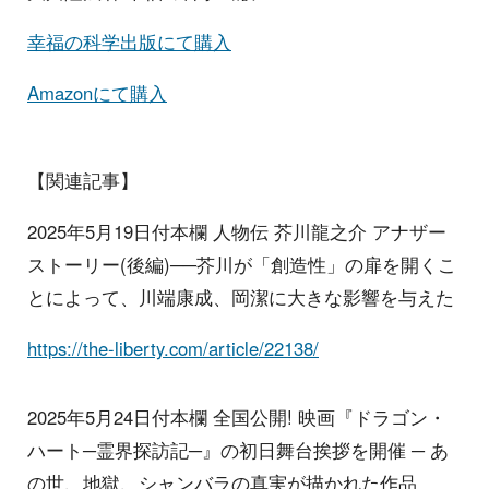
幸福の科学出版にて購入
Amazonにて購入
【関連記事】
2025年5月19日付本欄 人物伝 芥川龍之介 アナザー
ストーリー(後編)──芥川が「創造性」の扉を開くこ
とによって、川端康成、岡潔に大きな影響を与えた
https://the-liberty.com/article/22138/
2025年5月24日付本欄 全国公開! 映画『ドラゴン・
ハート─霊界探訪記─』の初日舞台挨拶を開催 ─ あ
の世、地獄、シャンバラの真実が描かれた作品