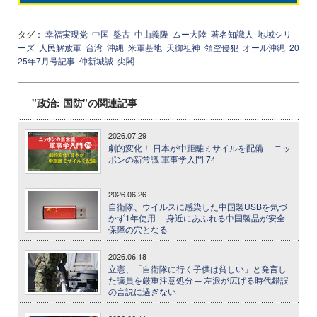
タグ：
幸福実現党
中国
盤古
中山義隆
ムー大陸
著名知識人
地域シリ
ーズ
人民解放軍
台湾
沖縄
米軍基地
天御祖神
領空侵犯
オール沖縄
20
25年7月号記事
仲新城誠
尖閣
"政治: 国防"の関連記事
2026.07.29
劇的変化！ 日本が中距離ミサイルを配備 ─ ニッ
ポンの新常識 軍事学入門 74
2026.06.26
自衛隊、ウイルスに感染した中国製USBを気づ
かず1年使用 ─ 身近にあふれる中国製品が安全
保障の穴となる
2026.06.18
立憲、「自衛隊に行く子供は貧しい」と発言し
た議員を厳重注意処分 ─ 左派が広げる時代錯誤
の言説に過ぎない