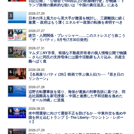
日記公開」「公聴会で100回以上の黙秘権行使」が物議 ─ ト
ランプ政権の最終的な狙いは「中国の責任追及」にある
2026.07.29
3
日本の洋上風力から英大手が撤退を検討し、三菱離脱に続く
激震 ─ 政府はもう潔くエネルギー政策の転換を表明すべき
2026.07.27
4
疲労・人間関係・プレッシャー……このストレスどう抜こう
「ザ・リバティ」9月号(7月30日発売)
2026.07.31
5
マムダニNY市長、裕福な不動産所有者の個人情報公開で物議
─ さらに同氏の支持母体には親中活動家も入り込み、共産主
義へばく進
2026.08.02
6
【名画座リバティ (29)】映画で学ぶ偉人伝(1)──『若き日の
リンカーン』
2026.07.28
7
辺野古転覆事故を巡り、海保が遺族の刑事告訴に基づき、同
志社国際高を家宅捜索 ─ 中国と連携した平和活動を進めた
「オール沖縄」に逆風
2026.08.03
8
米中間選挙に向けて選挙不正を防げるか ─ 中東外交を進め中
国を抑え込むトランプ【─The Liberty─ワシントン・レポー
ト】
2026.07.29
9