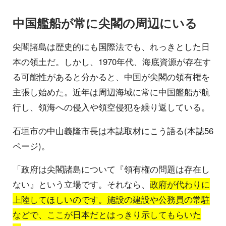
中国艦船が常に尖閣の周辺にいる
尖閣諸島は歴史的にも国際法でも、れっきとした日
本の領土だ。しかし、1970年代、海底資源が存在す
る可能性があると分かると、中国が尖閣の領有権を
主張し始めた。近年は周辺海域に常に中国艦船が航
行し、領海への侵入や領空侵犯を繰り返している。
石垣市の中山義隆市長は本誌取材にこう語る(本誌56
ページ)。
「政府は尖閣諸島について『領有権の問題は存在し
ない』という立場です。それなら、
政府が代わりに
上陸してほしいのです。施設の建設や公務員の常駐
などで、ここが日本だとはっきり示してもらいた