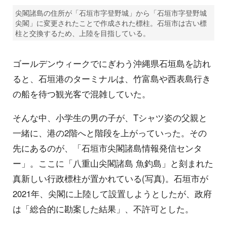
尖閣諸島の住所が「石垣市字登野城」から「石垣市字登野城
尖閣」に変更されたことで作成された標柱。石垣市は古い標
柱と交換するため、上陸を目指している。
ゴールデンウィークでにぎわう沖縄県石垣島を訪れ
ると、石垣港のターミナルは、竹富島や西表島行き
の船を待つ観光客で混雑していた。
そんな中、小学生の男の子が、Tシャツ姿の父親と
一緒に、港の2階へと階段を上がっていった。その
先にあるのが、「石垣市尖閣諸島情報発信センタ
ー」。ここに「八重山尖閣諸島 魚釣島」と刻まれた
真新しい行政標柱が置かれている(写真)。石垣市が
2021年、尖閣に上陸して設置しようとしたが、政府
は「総合的に勘案した結果」、不許可とした。