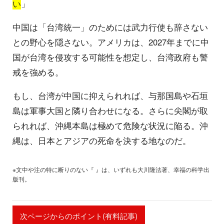
い
」
中国は「台湾統一」のためには武力行使も辞さない
との野心を隠さない。アメリカは、2027年までに中
国が台湾を侵攻する可能性を想定し、台湾政府も警
戒を強める。
もし、台湾が中国に抑えられれば、与那国島や石垣
島は軍事大国と隣り合わせになる。さらに尖閣が取
られれば、沖縄本島は極めて危険な状況に陥る。沖
縄は、日本とアジアの死命を決する地なのだ。
※文中や注の特に断りのない『 』は、いずれも大川隆法著、幸福の科学出
版刊。
次ページからのポイント(有料記事)