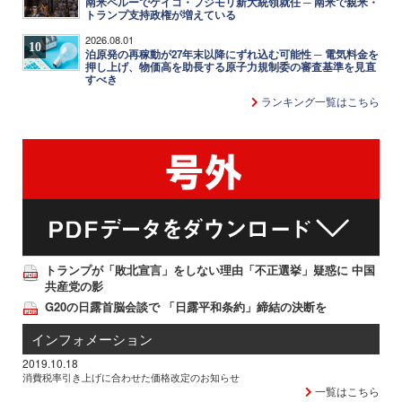
南米ペルーでケイコ・フジモリ新大統領就任 ─ 南米で親米・
トランプ支持政権が増えている
2026.08.01
10
泊原発の再稼動が27年末以降にずれ込む可能性 ─ 電気料金を
押し上げ、物価高を助長する原子力規制委の審査基準を見直
すべき
ランキング一覧はこちら
トランプが「敗北宣言」をしない理由「不正選挙」疑惑に 中国
共産党の影
G20の日露首脳会談で 「日露平和条約」締結の決断を
インフォメーション
2019.10.18
消費税率引き上げに合わせた価格改定のお知らせ
一覧はこちら