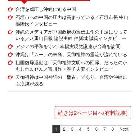
台湾を威圧し沖縄に迫る中国
石垣市への中国の圧力は高まっている／石垣市長 中山
義隆氏インタビュー
沖縄のメディアが中国政府の宣伝工作の手足になって
いる／八重山日報 論説主幹 仲新城 誠氏インタビュー
アジアの平和を守れ! 幸福実現党議連が台湾を訪問
沖縄は「ムー」の末裔、天御祖神の霊流が流れている
祖国復帰運動は「天御祖神文明への回帰」だったのか
もしれません／富川昇・春子夫妻インタビュー
天御祖神は中国神話の「盤古」であり、台湾や沖縄に
も痕跡が残る
続きは2ページ目へ(有料記事)
1
2
3
4
5
6
7
8
Next