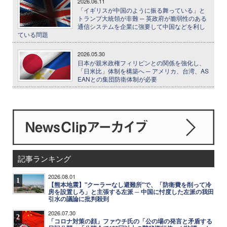
2026.06.11
「イギリスが中国のように振る舞っている」と
トランプ大統領が非難 ─ 英政府が脆弱性のある
通信システムを企業に強要して中国などを利し
ている問題
2026.05.30
日本が親米政権フィリピンとの関係を強化し、
「日米比」体制を構築へ ─ アメリカ、台湾、AS
EANとの集団防衛体制が必要
記事ランキング
2026.08.01
1
【熊本地震】"クーラーなし避難所"で、「防衛費を削って冷
房を設置しろ」と主張する左派 ─ 中国に忖度した左派の我田
引水の議論に批判殺到
2026.07.30
2
「コロナ対策の顔」ファウチ氏の「公の場の発言と矛盾する