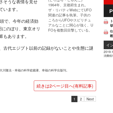
さそうな表情を見せ
1964年、京都府生まれ。
ています。
ザ・リバティWebにてUFO
関連の記事を執筆。子供の
ころからUFOやスピリチュ
万頭で、今年の経済効
アルなことに関心が強く、U
挙
億円にのぼり、東京オリ
FOを複数回目撃している。
G
算もあります。
イ
、古代エジプト以前の記録がないことや生態に謎
2019.1
消費税
て大川隆法・幸福の科学総裁著、幸福の科学出版刊。
続きは2ページ目へ(有料記事)
1
2
Next