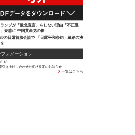
トランプが「敗北宣言」をしない理由「不正選
」疑惑に 中国共産党の影
20の日露首脳会談で 「日露平和条約」締結の決
断を
ンフォメーション
0.18
率引き上げに合わせた価格改定のお知らせ
一覧はこちら