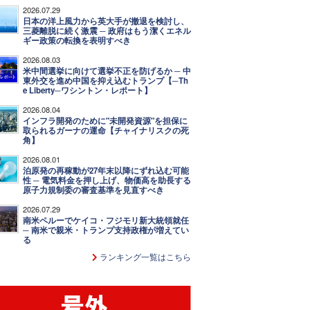
2026.07.29
日本の洋上風力から英大手が撤退を検討し、
三菱離脱に続く激震 ─ 政府はもう潔くエネル
ギー政策の転換を表明すべき
2026.08.03
米中間選挙に向けて選挙不正を防げるか ─ 中
東外交を進め中国を抑え込むトランプ【─Th
e Liberty─ワシントン・レポート】
2026.08.04
インフラ開発のために"未開発資源"を担保に
取られるガーナの運命【チャイナリスクの死
角】
2026.08.01
泊原発の再稼動が27年末以降にずれ込む可能
性 ─ 電気料金を押し上げ、物価高を助長する
原子力規制委の審査基準を見直すべき
2026.07.29
南米ペルーでケイコ・フジモリ新大統領就任
─ 南米で親米・トランプ支持政権が増えてい
る
ランキング一覧はこちら