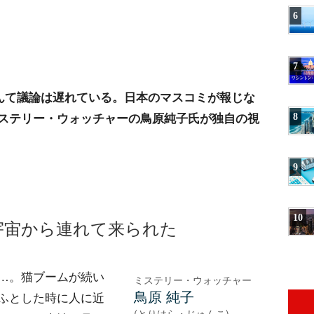
6
7
なんて議論は遅れている。日本のマスコミが報じな
ステリー・ウォッチャーの鳥原純子氏が独自の視
8
9
10
宇宙から連れて来られた
…。猫ブームが続い
ミステリー・ウォッチャー
鳥原 純子
ふとした時に人に近
(とりはら・じゅんこ)