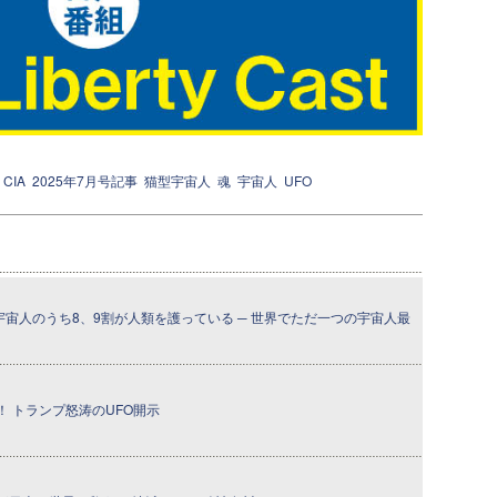
CIA
2025年7月号記事
猫型宇宙人
魂
宇宙人
UFO
宇宙人のうち8、9割が人類を護っている ─ 世界でただ一つの宇宙人最
 トランプ怒涛のUFO開示