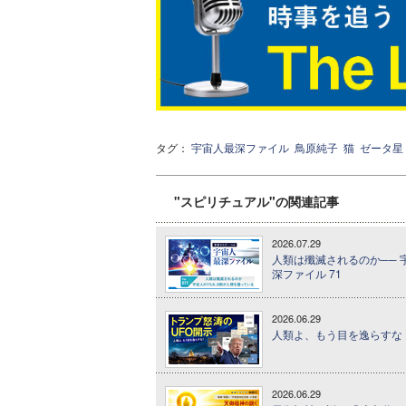
タグ：
宇宙人最深ファイル
鳥原純子
猫
ゼータ星
"スピリチュアル"の関連記事
2026.07.29
人類は殲滅されるのか── 
深ファイル 71
2026.06.29
人類よ、もう目を逸らすな！
2026.06.29