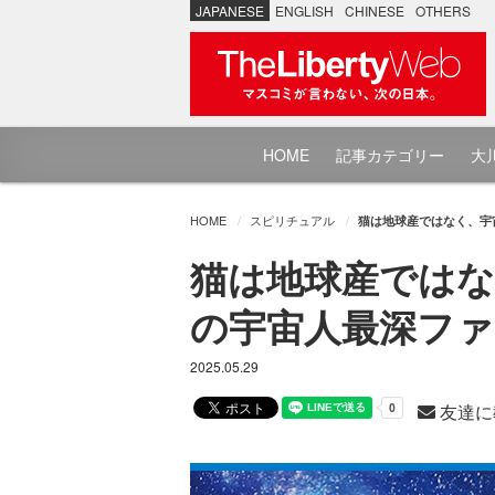
JAPANESE
ENGLISH
CHINESE
OTHERS
HOME
記事カテゴリー
大川
HOME
スピリチュアル
猫は地球産ではなく、宇宙
猫は地球産ではな
の宇宙人最深ファイ
2025.05.29
友達に