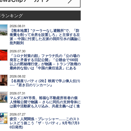
事ランキング
2026.08.01
【熊本地震】"クーラーなし避難所"で、「防
衛費を削って冷房を設置しろ」と主張する左
派 ─ 中国に忖度した左派の我田引水の議論に
批判殺到
2026.07.30
「コロナ対策の顔」ファウチ氏の「公の場の
発言と矛盾する日記公開」「公聴会で100回
以上の黙秘権行使」が物議 ─ トランプ政権の
最終的な狙いは「中国の責任追及」にある
2026.08.02
【名画座リバティ (29)】映画で学ぶ偉人伝(1)
──『若き日のリンカーン』
2026.07.31
マムダニNY市長、裕福な不動産所有者の個
人情報公開で物議 ─ さらに同氏の支持母体に
は親中活動家も入り込み、共産主義へばく進
2026.07.27
疲労・人間関係・プレッシャー……このスト
レスどう抜こう「ザ・リバティ」9月号(7月3
0日発売)