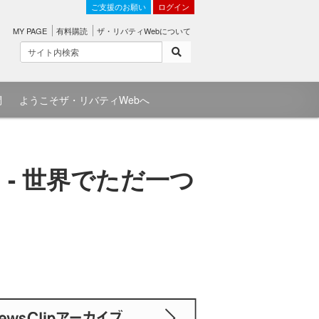
ご支援のお願い
ログイン
MY PAGE
有料購読
ザ・リバティWebについて
問
ようこそザ・リバティWebへ
- 世界でただ一つ