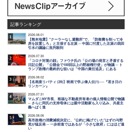
記事ランキング
2026.08.01
1
【熊本地震】"クーラーなし避難所"で、「防衛費を削って冷
房を設置しろ」と主張する左派 ─ 中国に忖度した左派の我田
引水の議論に批判殺到
2026.07.30
2
「コロナ対策の顔」ファウチ氏の「公の場の発言と矛盾する
日記公開」「公聴会で100回以上の黙秘権行使」が物議 ─ ト
ランプ政権の最終的な狙いは「中国の責任追及」にある
2026.08.02
3
【名画座リバティ (29)】映画で学ぶ偉人伝(1)──『若き日の
リンカーン』
2026.07.31
4
マムダニNY市長、裕福な不動産所有者の個人情報公開で物議
─ さらに同氏の支持母体には親中活動家も入り込み、共産主
義へばく進
2026.08.06
5
高市政権の消費減税決定に、"公約に掲げていた"はずの与野
党が猛反発 ─ 一歩前進ではあるが「小さな政府」にはほど遠
い