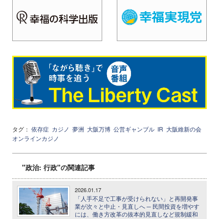
タグ：
依存症
カジノ
夢洲
大阪万博
公営ギャンブル
IR
大阪維新の会
オンラインカジノ
"政治: 行政"の関連記事
2026.01.17
「人手不足で工事が受けられない」と再開発事
業が次々と中止・見直しへ ─ 民間投資を増やす
には、働き方改革の抜本的見直しなど規制緩和