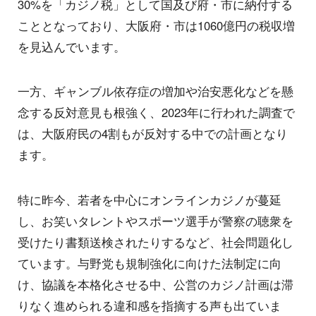
30%を「カジノ税」として国及び府・市に納付する
こととなっており、大阪府・市は1060億円の税収増
を見込んでいます。
一方、ギャンブル依存症の増加や治安悪化などを懸
念する反対意見も根強く、2023年に行われた調査で
は、大阪府民の4割もが反対する中での計画となり
ます。
特に昨今、若者を中心にオンラインカジノが蔓延
し、お笑いタレントやスポーツ選手が警察の聴衆を
受けたり書類送検されたりするなど、社会問題化し
ています。与野党も規制強化に向けた法制定に向
け、協議を本格化させる中、公営のカジノ計画は滞
りなく進められる違和感を指摘する声も出ていま