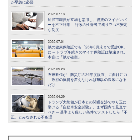
が早急に必要
2025.07.18
所沢市職員が立場を悪用し、親族のマイナンバ
ーを不正利用 ─ 行政の性善説で成り立つ不安定
な制度
2025.07.01
紙の健康保険証でも「26年3月末まで受診OK」
に ─ トラブル続きのマイナ保険証は敬遠され、
本音は「紙が確実」
2025.05.28
石破政権が「防災庁の26年度設置」に向け注力
─ 政府の体質を変えなければ無駄の温床になる
だけ
2025.04.29
トランプ大統領が日本との関税交渉でやり玉に
挙げる「自動車安全試験」、まず国内で見直す
べき ─ 基準より厳しい条件でテストしたら「不
正」とみなされる不条理