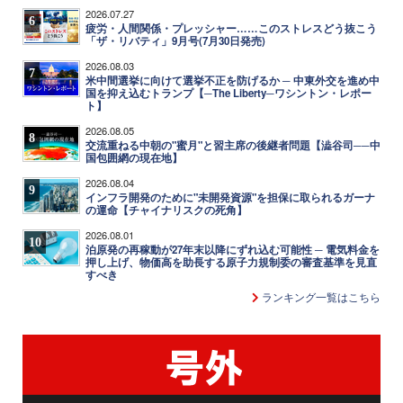
2026.07.27
6
疲労・人間関係・プレッシャー……このストレスどう抜こう
「ザ・リバティ」9月号(7月30日発売)
2026.08.03
7
米中間選挙に向けて選挙不正を防げるか ─ 中東外交を進め中
国を抑え込むトランプ【─The Liberty─ワシントン・レポー
ト】
2026.08.05
8
交流重ねる中朝の"蜜月"と習主席の後継者問題【澁谷司──中
国包囲網の現在地】
2026.08.04
9
インフラ開発のために"未開発資源"を担保に取られるガーナ
の運命【チャイナリスクの死角】
2026.08.01
10
泊原発の再稼動が27年末以降にずれ込む可能性 ─ 電気料金を
押し上げ、物価高を助長する原子力規制委の審査基準を見直
すべき
ランキング一覧はこちら