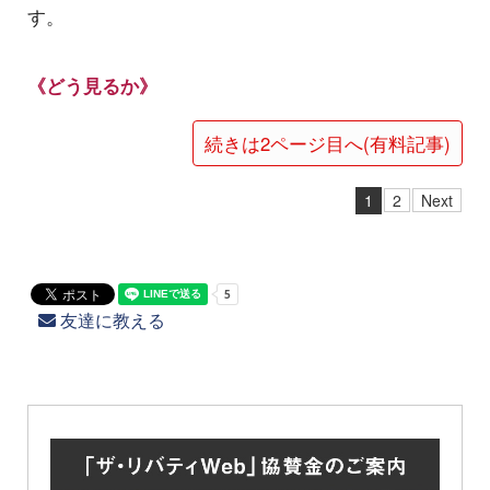
す。
《どう見るか》
続きは2ページ目へ(有料記事)
1
2
Next
友達に教える