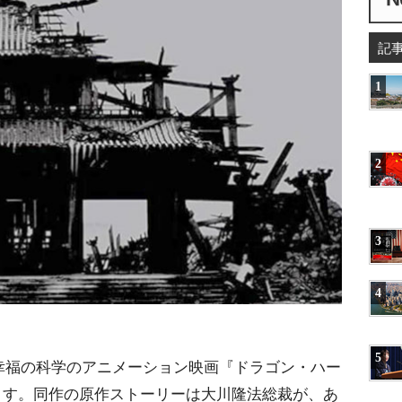
記
1
2
3
4
5
、幸福の科学のアニメーション映画『ドラゴン・ハー
ます。同作の原作ストーリーは大川隆法総裁が、あ