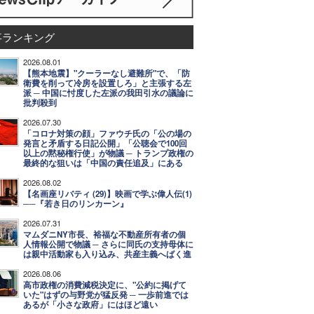
事ランキング
2026.08.01
【熊本地震】"クーラーなし避難所"で、「防
衛費を削って冷房を設置しろ」と主張する左
派 ─ 中国に忖度した左派の我田引水の議論に
批判殺到
2026.07.30
「コロナ対策の顔」ファウチ氏の「公の場の
発言と矛盾する日記公開」「公聴会で100回
以上の黙秘権行使」が物議 ─ トランプ政権の
最終的な狙いは「中国の責任追及」にある
2026.08.02
【名画座リバティ (29)】映画で学ぶ偉人伝(1)
──『若き日のリンカーン』
2026.07.31
マムダニNY市長、裕福な不動産所有者の個
人情報公開で物議 ─ さらに同氏の支持母体に
は親中活動家も入り込み、共産主義へばく進
2026.08.06
高市政権の消費減税決定に、"公約に掲げて
いた"はずの与野党が猛反発 ─ 一歩前進では
あるが「小さな政府」にはほど遠い