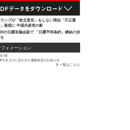
トランプが「敗北宣言」をしない理由「不正選
」疑惑に 中国共産党の影
20の日露首脳会談で 「日露平和条約」締結の決
断を
ンフォメーション
0.18
率引き上げに合わせた価格改定のお知らせ
一覧はこちら