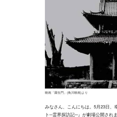
映画「羅生門」(角川映画)より
みなさん、こんにちは。5月23日
ト─霊界探訪記─』が劇場公開され