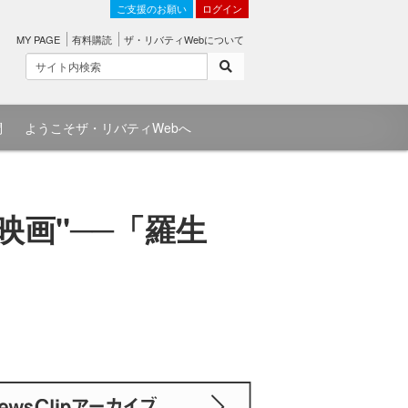
ご支援のお願い
ログイン
MY PAGE
有料購読
ザ・リバティWebについて
問
ようこそザ・リバティWebへ
映画"──「羅生