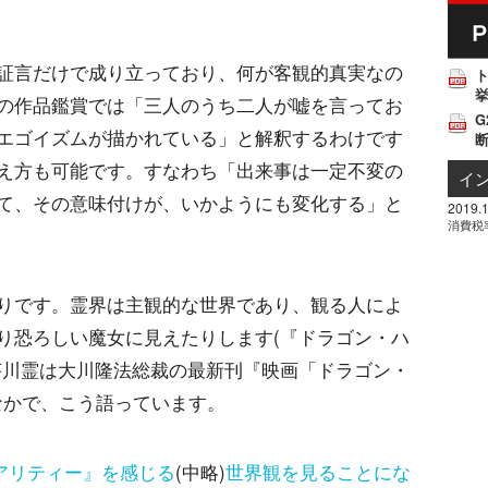
証言だけで成り立っており、何が客観的真実なの
挙
の作品鑑賞では「三人のうち二人が嘘を言ってお
G
エゴイズムが描かれている」と解釈するわけです
え方も可能です。すなわち「出来事は一定不変の
イ
て、その意味付けが、いかようにも変化する」と
2019.1
消費税
りです。霊界は主観的な世界であり、観る人によ
り恐ろしい魔女に見えたりします(『ドラゴン・ハ
芥川霊は大川隆法総裁の最新刊『映画「ドラゴン・
なかで、こう語っています。
アリティー』を感じる
(中略)
世界観を見ることにな