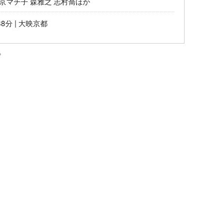
 京マチ子 森雅之 志村喬ほか
88分 | 大映京都
。