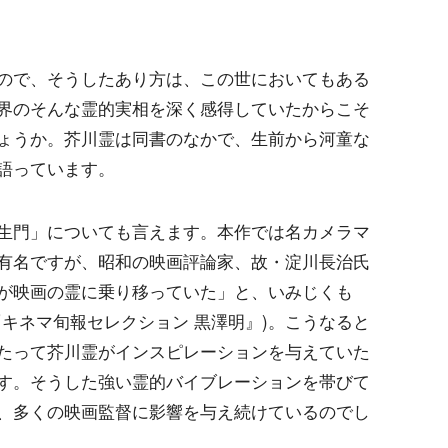
ので、そうしたあり方は、この世においてもある
界のそんな霊的実相を深く感得していたからこそ
ょうか。芥川霊は同書のなかで、生前から河童な
語っています。
生門」についても言えます。本作では名カメラマ
有名ですが、昭和の映画評論家、故・淀川長治氏
が映画の霊に乗り移っていた」と、いみじくも
キネマ旬報セレクション 黒澤明』)。こうなると
たって芥川霊がインスピレーションを与えていた
す。そうした強い霊的バイブレーションを帯びて
、多くの映画監督に影響を与え続けているのでし