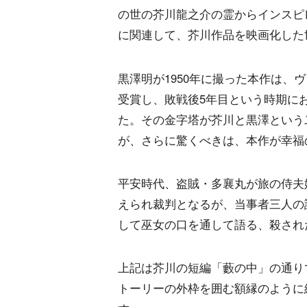
の世の芥川龍之介の霊からインスピ
に関連して、芥川作品を映画化した
黒澤明が1950年に撮った本作は、
受賞し、敗戦後5年目という時期に
た。その金字塔が芥川と黒澤という
が、さらに驚くべきは、本作が幸福
平安時代、盗賊・多襄丸が旅の侍夫
えられ裁判となるが、当事者三人の
して巫女の口を通して語る、殺され
上記は芥川の短編「藪の中」の通り
トーリーの外枠を囲む額縁のように