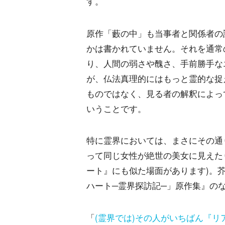
す。
原作「藪の中」も当事者と関係者の
かは書かれていません。それを通常
り、人間の弱さや醜さ、手前勝手な
が、仏法真理的にはもっと霊的な捉
ものではなく、見る者の解釈によっ
いうことです。
特に霊界においては、まさにその通
って同じ女性が絶世の美女に見えた
ート』にも似た場面があります)。
ハート─霊界探訪記─」原作集』の
「
(霊界では)その人がいちばん『リ