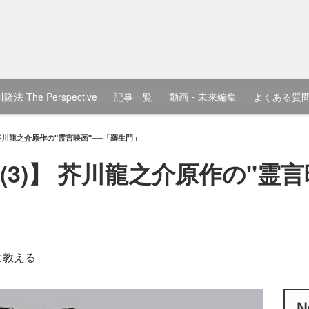
隆法 The Perspective
記事一覧
動画・未来編集
よくある質
 芥川龍之介原作の"霊言映画"──「羅生門」
3)】 芥川龍之介原作の"霊言
に教える