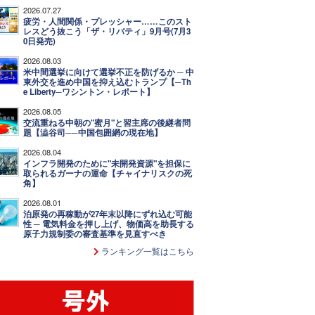
2026.07.27
疲労・人間関係・プレッシャー……このスト
レスどう抜こう「ザ・リバティ」9月号(7月3
0日発売)
2026.08.03
米中間選挙に向けて選挙不正を防げるか ─ 中
東外交を進め中国を抑え込むトランプ【─Th
e Liberty─ワシントン・レポート】
2026.08.05
交流重ねる中朝の"蜜月"と習主席の後継者問
題【澁谷司──中国包囲網の現在地】
2026.08.04
インフラ開発のために"未開発資源"を担保に
取られるガーナの運命【チャイナリスクの死
角】
2026.08.01
泊原発の再稼動が27年末以降にずれ込む可能
性 ─ 電気料金を押し上げ、物価高を助長する
原子力規制委の審査基準を見直すべき
ランキング一覧はこちら