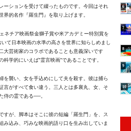
レーションを受けて綴ったものです。今回はそれ
6
世界的名作『羅生門』を取り上げます。
7
ヴェネチア映画祭金獅子賞や米アカデミー特別賞を
おいて日本映画の水準の高さを世界に知らしめまし
8
二大芸術家のコラボであることも意義深いです
の科学的にいえば"霊言映画"であることです。
9
婦を襲い、女を手込めにして夫を殺す。彼は捕ら
証言がすべて食い違う。三人とは多襄丸、女、そ
10
た侍の霊である──。
ですが、脚本はそこに彼の短編「羅生門」を、ス
組み込み、巧みな映画的語り口を生み出していま