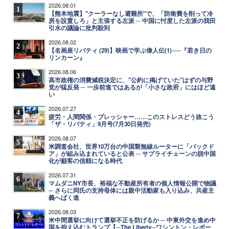
2026.08.01
1
【熊本地震】"クーラーなし避難所"で、「防衛費を削って冷
房を設置しろ」と主張する左派 ─ 中国に忖度した左派の我田
引水の議論に批判殺到
2026.08.02
2
【名画座リバティ (29)】映画で学ぶ偉人伝(1)──『若き日の
リンカーン』
2026.08.06
3
高市政権の消費減税決定に、"公約に掲げていた"はずの与野
党が猛反発 ─ 一歩前進ではあるが「小さな政府」にはほど遠
い
2026.07.27
4
疲労・人間関係・プレッシャー……このストレスどう抜こう
「ザ・リバティ」9月号(7月30日発売)
2026.08.07
5
米調査会社、世界10万台の中国製無線ルーターに「バックド
ア」が組み込まれていると公表 ─ サプライチェーンの脱中国
化が顧客の信頼になる時代
2026.07.31
6
マムダニNY市長、裕福な不動産所有者の個人情報公開で物議
─ さらに同氏の支持母体には親中活動家も入り込み、共産主
義へばく進
2026.08.03
7
米中間選挙に向けて選挙不正を防げるか ─ 中東外交を進め中
国を抑え込むトランプ【─The Liberty─ワシントン・レポー