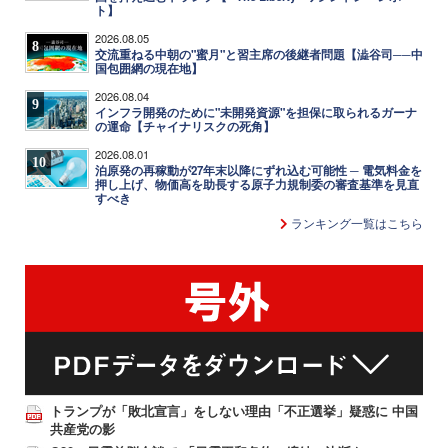
ト】
2026.08.05
8
交流重ねる中朝の"蜜月"と習主席の後継者問題【澁谷司──中
国包囲網の現在地】
2026.08.04
9
インフラ開発のために"未開発資源"を担保に取られるガーナ
の運命【チャイナリスクの死角】
2026.08.01
10
泊原発の再稼動が27年末以降にずれ込む可能性 ─ 電気料金を
押し上げ、物価高を助長する原子力規制委の審査基準を見直
すべき
ランキング一覧はこちら
トランプが「敗北宣言」をしない理由「不正選挙」疑惑に 中国
共産党の影