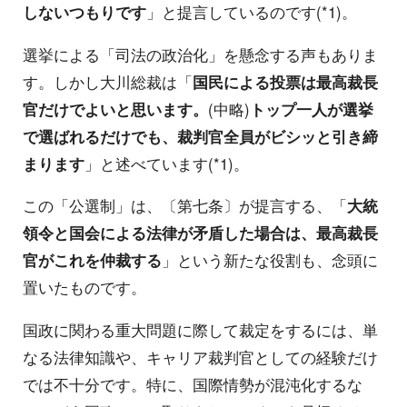
しないつもりです
」と提言しているのです(*1)。
選挙による「司法の政治化」を懸念する声もありま
す。しかし大川総裁は「
国民による投票は最高裁長
官だけでよいと思います。
(中略)
トップ一人が選挙
で選ばれるだけでも、裁判官全員がビシッと引き締
まります
」と述べています(*1)。
この「公選制」は、〔第七条〕が提言する、「
大統
領令と国会による法律が矛盾した場合は、最高裁長
官がこれを仲裁する
」という新たな役割も、念頭に
置いたものです。
国政に関わる重大問題に際して裁定をするには、単
なる法律知識や、キャリア裁判官としての経験だけ
では不十分です。特に、国際情勢が混沌化するな