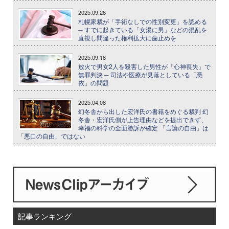
2025.09.26
札幌家裁が「手術なしでの性別変更」を認める
─ すでに起きている「女湯に男」などの混乱を
直視し間違った権利拡大に歯止めを
2025.09.18
放火で男女2人を殺害した男性が「心神喪失」で
無罪判決 ─ 司法や医療が見落としている「憑
依」の問題
2025.04.08
幻冬舎から出した宏洋氏の書籍をめぐる裁判 幻
冬舎・宏洋氏側が上告理由などを提出できず、
幸福の科学の全面勝訴が確定 「言論の自由」は
「悪口の自由」ではない
記事ランキング