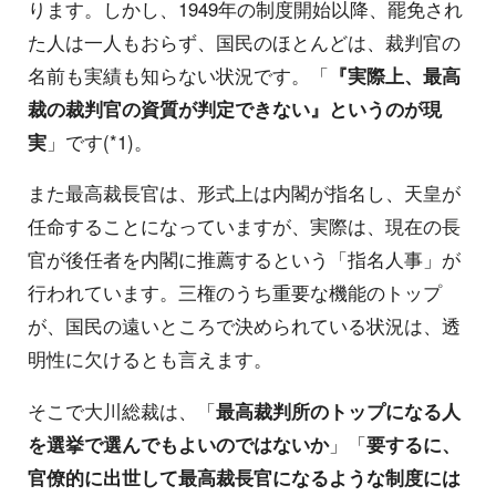
ります。しかし、1949年の制度開始以降、罷免され
た人は一人もおらず、国民のほとんどは、裁判官の
名前も実績も知らない状況です。「
『実際上、最高
裁の裁判官の資質が判定できない』というのが現
実
」です(*1)。
また最高裁長官は、形式上は内閣が指名し、天皇が
任命することになっていますが、実際は、現在の長
官が後任者を内閣に推薦するという「指名人事」が
行われています。三権のうち重要な機能のトップ
が、国民の遠いところで決められている状況は、透
明性に欠けるとも言えます。
そこで大川総裁は、「
最高裁判所のトップになる人
を選挙で選んでもよいのではないか
」「
要するに、
官僚的に出世して最高裁長官になるような制度には