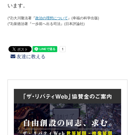
います。
(*2)大川隆法著『
政治の理想について
』(幸福の科学出版)
(*3)泉徳治著『一歩前へ出る司法』(日本評論社)
友達に教える