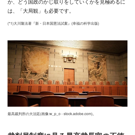
か、どう国政のかじ取りをしていくかを見極めるに
は、「大局観」も必要です。
(*1)大川隆法著『新・日本国憲法試案』(幸福の科学出版)
最高裁判所の大法廷(画像:w_p_o - stock.adobe.com)。