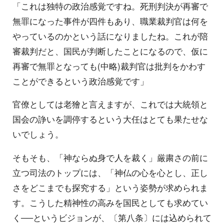
「これは独特の政治感覚ですね。死刑判決が再審で
無罪になった事件が四件もあり、職業裁判官は何を
やっているのかという話になりましたね。これが陪
審裁判だと、国民が判断したことになるので、仮に
再審で無罪となっても(中略)裁判官は批判をかわす
ことができるという政治感覚です」
官僚としては老獪と言えますが、これでは大統領と
国会の諍いを調停するという大任はとても果たせな
いでしょう。
そもそも、「神ならぬ身で人を裁く」厳粛さの前に
立つ司法のトップには、「神仏の心を心とし、正し
さをどこまでも探究する」という姿勢が求められま
す。こうした精神性の高みを国民としても求めてい
く──というビジョンが、〔第八条〕には込められて