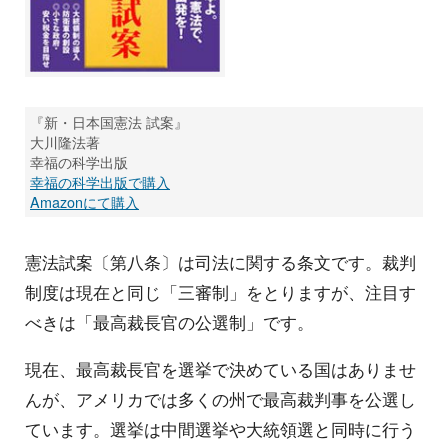
『新・日本国憲法 試案』
大川隆法著
幸福の科学出版
幸福の科学出版で購入
Amazonにて購入
憲法試案〔第八条〕は司法に関する条文です。裁判
制度は現在と同じ「三審制」をとりますが、注目す
べきは「最高裁長官の公選制」です。
現在、最高裁長官を選挙で決めている国はありませ
んが、アメリカでは多くの州で最高裁判事を公選し
ています。選挙は中間選挙や大統領選と同時に行う