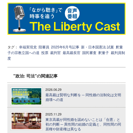
タグ：
幸福実現党
陪審員
2025年6月号記事
新・日本国憲法 試案
釈量
子の宗教立国への道
投票
裁判官
最高裁長官
国民審査
釈量子
裁判員制
度
"政治: 司法"の関連記事
2026.06.29
最高裁は賢明な判断を ─ 同性婚の法制化は文明
崩壊への道
2025.11.29
東京高裁が同性婚を認めないことは「合憲」と
初の判断 ─ 異性間の結婚の定義と、同性間の同
居権や財産権は異なる