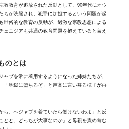
宗教教育が追放された反動として、90年代にオウ
たちが洗脳され、犯罪に加担するという問題が起
も世俗的な教育の反動が、過激な宗教思想による
チェニジアも共通の教育問題を抱えていると言え
ものとは
ジャブを常に着用するようになった姉妹たちが、
、「地獄に堕ちるぞ」と声高に言い募る様子が再
から、へジャブを着ていたら働けないわよ」と反
ことと、どっちが大事なのか」と母親を責め苛む
々しい。