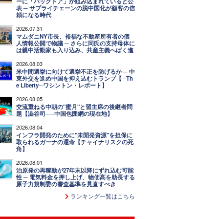
ーに「バックドア」が組み込まれていると公
表 ─ サプライチェーンの脱中国化が顧客の信
頼になる時代
2026.07.31
マムダニNY市長、裕福な不動産所有者の個
人情報公開で物議 ─ さらに同氏の支持母体に
は親中活動家も入り込み、共産主義へばく進
2026.08.03
米中間選挙に向けて選挙不正を防げるか ─ 中
東外交を進め中国を抑え込むトランプ【─Th
e Liberty─ワシントン・レポート】
2026.08.05
交流重ねる中朝の"蜜月"と習主席の後継者問
題【澁谷司──中国包囲網の現在地】
2026.08.04
インフラ開発のために"未開発資源"を担保に
取られるガーナの運命【チャイナリスクの死
角】
2026.08.01
泊原発の再稼動が27年末以降にずれ込む可能
性 ─ 電気料金を押し上げ、物価高を助長する
原子力規制委の審査基準を見直すべき
ランキング一覧はこちら