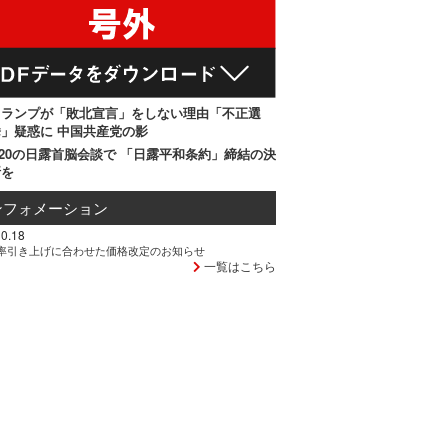
トランプが「敗北宣言」をしない理由「不正選
」疑惑に 中国共産党の影
20の日露首脳会談で 「日露平和条約」締結の決
断を
ンフォメーション
0.18
率引き上げに合わせた価格改定のお知らせ
一覧はこちら