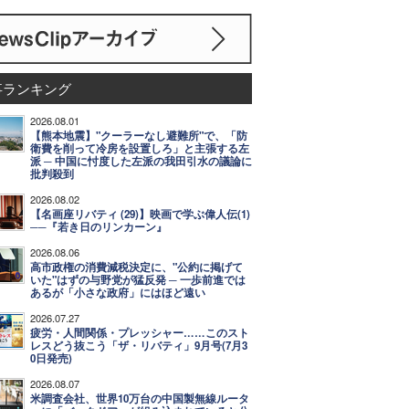
事ランキング
2026.08.01
【熊本地震】"クーラーなし避難所"で、「防
衛費を削って冷房を設置しろ」と主張する左
派 ─ 中国に忖度した左派の我田引水の議論に
批判殺到
2026.08.02
【名画座リバティ (29)】映画で学ぶ偉人伝(1)
──『若き日のリンカーン』
2026.08.06
高市政権の消費減税決定に、"公約に掲げて
いた"はずの与野党が猛反発 ─ 一歩前進では
あるが「小さな政府」にはほど遠い
2026.07.27
疲労・人間関係・プレッシャー……このスト
レスどう抜こう「ザ・リバティ」9月号(7月3
0日発売)
2026.08.07
米調査会社、世界10万台の中国製無線ルータ