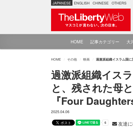
JAPANESE
ENGLISH
CHINESE
OTHERS
HOME
記事カテゴリー
大川
HOME
その他
映画
過激派組織イスラム国に加
過激派組織イス
と、残された母
『Four Daugh
2025.04.06
友達に