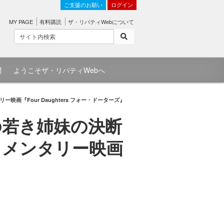
ご支援のお願い
ログイン
MY PAGE
有料購読
ザ・リバティWebについて
問
ようこそザ・リバティWebへ
Four Daughters フォー・ドーターズ』
の若き姉妹の決断
ュメンタリー映画