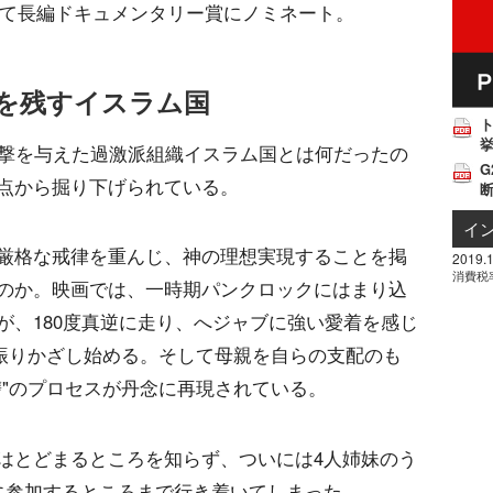
賞にて長編ドキュメンタリー賞にノミネート。
を残すイスラム国
挙
衝撃を与えた過激派組織イスラム国とは何だったの
G
点から掘り下げられている。
イ
厳格な戒律を重んじ、神の理想実現することを掲
2019.1
消費税
のか。映画では、一時期パンクロックにはまり込
が、180度真逆に走り、へジャブに強い愛着を感じ
を振りかざし始める。そして母親を自らの支配のも
讐"のプロセスが丹念に再現されている。
はとどまるところを知らず、ついには4人姉妹のう
に参加するところまで行き着いてしまった。