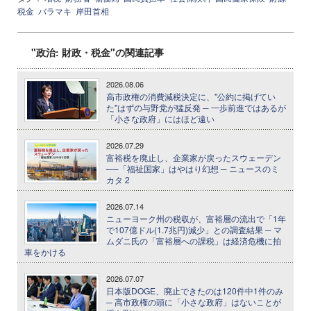
税金
バラマキ
岸田首相
"政治: 財政・税金"の関連記事
2026.08.06
高市政権の消費減税決定に、"公約に掲げてい
た"はずの与野党が猛反発 ─ 一歩前進ではあるが
「小さな政府」にはほど遠い
2026.07.29
富裕税を廃止し、企業家が戻ったスウェーデン
──「福祉国家」はやはり幻想 ─ ニュースのミ
カタ 2
2026.07.14
ニューヨーク州の税収が、富裕層の流出で「1年
で107億ドル(1.7兆円)減少」との調査結果 ─ マ
ムダニ氏の「富裕層への課税」は経済危機に拍
車をかける
2026.07.07
日本版DOGE、廃止できたのは120件中1件のみ
─ 高市政権の頭に「小さな政府」はないことが