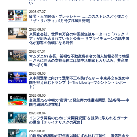
い
2026.07.27
4
疲労・人間関係・プレッシャー……このストレスどう抜こう
「ザ・リバティ」9月号(7月30日発売)
2026.08.07
5
米調査会社、世界10万台の中国製無線ルーターに「バックド
ア」が組み込まれていると公表 ─ サプライチェーンの脱中国
化が顧客の信頼になる時代
2026.07.31
6
マムダニNY市長、裕福な不動産所有者の個人情報公開で物議
─ さらに同氏の支持母体には親中活動家も入り込み、共産主
義へばく進
2026.08.03
7
米中間選挙に向けて選挙不正を防げるか ─ 中東外交を進め中
国を抑え込むトランプ【─The Liberty─ワシントン・レポー
ト】
2026.08.05
8
交流重ねる中朝の"蜜月"と習主席の後継者問題【澁谷司──中
国包囲網の現在地】
2026.08.04
9
インフラ開発のために"未開発資源"を担保に取られるガーナ
の運命【チャイナリスクの死角】
2026.08.01
10
泊原発の再稼動が27年末以降にずれ込む可能性 ─ 電気料金を