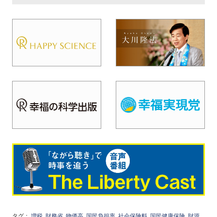
タグ：
増税
財務省
物価高
国民負担率
社会保険料
国民健康保険
財源