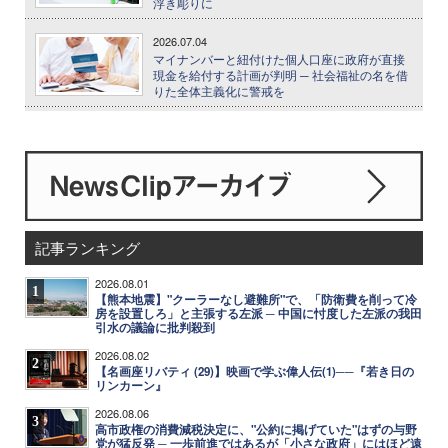
浮き彫りに
2026.07.04
マイナンバーと紐付けた個人口座に政府が直接
現金を給付する計画が判明 ─ 社会福祉の名を借
りた全体主義化に警戒を
記事ランキング
2026.08.01
1
【熊本地震】"クーラーなし避難所"で、「防衛費を削って冷
房を設置しろ」と主張する左派 ─ 中国に忖度した左派の我田
引水の議論に批判殺到
2026.08.02
2
【名画座リバティ (29)】映画で学ぶ偉人伝(1)──『若き日の
リンカーン』
2026.08.06
3
高市政権の消費減税決定に、"公約に掲げていた"はずの与野
党が猛反発 ─ 一歩前進ではあるが「小さな政府」にはほど遠