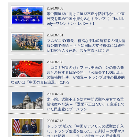
2026.08.03
米中間選挙に向けて選挙不正を防げるか ─ 中東
外交を進め中国を抑え込むトランプ【─The Lib
erty─ワシントン・レポート】
2026.07.31
マムダニNY市長、裕福な不動産所有者の個人情
報公開で物議 ─ さらに同氏の支持母体には親中
活動家も入り込み、共産主義へばく進
2026.07.30
「コロナ対策の顔」ファウチ氏の「公の場の発
言と矛盾する日記公開」「公聴会で100回以上
の黙秘権行使」が物議 ─ トランプ政権の最終的
な狙いは「中国の責任追及」にある
2026.07.24
米下院、選挙不正を防ぎ中間選挙を左右する重
要法案を可決 ─ 「選挙不正はない」と主張して
いた民主党にブーメラン
2026.07.18
トランプ演説で「中国がアメリカの選挙に介入
し、トランプ落選を狙った」と判明 ─ 大手マス
コミは黙殺し、トランプ批判に走る異常事態