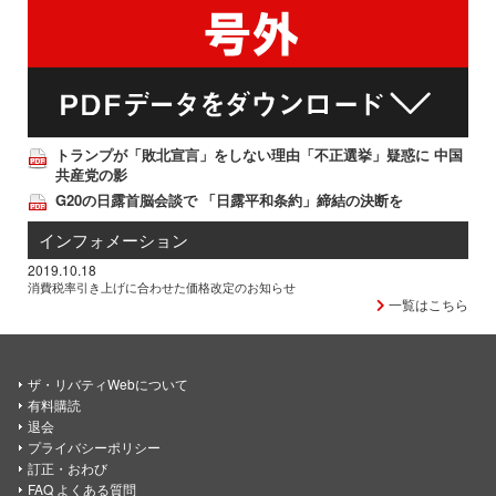
トランプが「敗北宣言」をしない理由「不正選挙」疑惑に 中国
共産党の影
G20の日露首脳会談で 「日露平和条約」締結の決断を
インフォメーション
2019.10.18
消費税率引き上げに合わせた価格改定のお知らせ
一覧はこちら
ザ・リバティWebについて
有料購読
退会
プライバシーポリシー
訂正・おわび
FAQ よくある質問