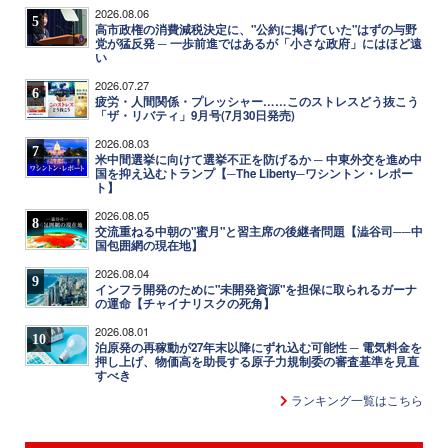
2026.08.06
5
高市政権の消費減税決定に、"公約に掲げていた"はずの与野
党が猛反発 ─ 一歩前進ではあるが「小さな政府」にはほど遠
い
2026.07.27
6
疲労・人間関係・プレッシャー……このストレスどう抜こう
「ザ・リバティ」9月号(7月30日発売)
2026.08.03
7
米中間選挙に向けて選挙不正を防げるか ─ 中東外交を進め中
国を抑え込むトランプ【─The Liberty─ワシントン・レポー
ト】
2026.08.05
8
交流重ねる中朝の"蜜月"と習主席の後継者問題【澁谷司──中
国包囲網の現在地】
2026.08.04
9
インフラ開発のために"未開発資源"を担保に取られるガーナ
の運命【チャイナリスクの死角】
2026.08.01
10
泊原発の再稼動が27年末以降にずれ込む可能性 ─ 電気料金を
押し上げ、物価高を助長する原子力規制委の審査基準を見直
すべき
ランキング一覧はこちら