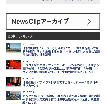
記事ランキング
2026.08.01
1
【熊本地震】"クーラーなし避難所"で、「防衛費を削って冷
房を設置しろ」と主張する左派 ─ 中国に忖度した左派の我田
引水の議論に批判殺到
2026.07.30
2
「コロナ対策の顔」ファウチ氏の「公の場の発言と矛盾する
日記公開」「公聴会で100回以上の黙秘権行使」が物議 ─ ト
ランプ政権の最終的な狙いは「中国の責任追及」にある
2026.08.02
3
【名画座リバティ (29)】映画で学ぶ偉人伝(1)──『若き日の
リンカーン』
2026.07.31
4
マムダニNY市長、裕福な不動産所有者の個人情報公開で物議
─ さらに同氏の支持母体には親中活動家も入り込み、共産主
義へばく進