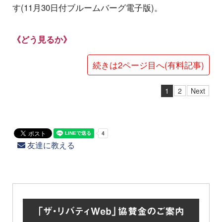
す(11月30日付ブルームバーグ電子版)。
《どう見るか》
続きは2ページ目へ(有料記事)
1
2
Next
友達に教える