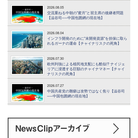
2026.08.05
交流重ねる中朝の"蜜月"と習主席の後継者問題
【澁谷司──中国包囲網の現在地】
2026.08.04
インフラ開発のために"未開発資源"を担保に取ら
れるガーナの運命【チャイナリスクの死角】
2026.07.30
欧州列強による植民地支配にも酷似!? ナイジェ
リアに浸透する巨額のチャイナマネー【チャイ
ナリスクの死角】
2026.07.27
中国共産党の難癖は攻勢ではなく焦り【澁谷司
──中国包囲網の現在地】