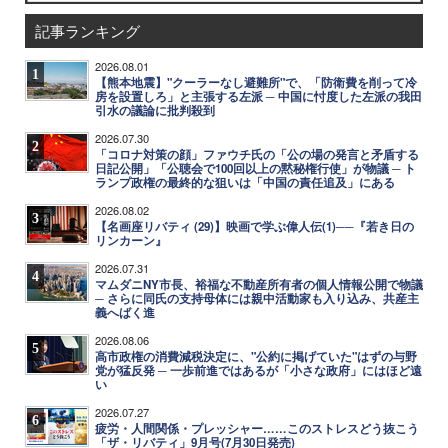
記事ランキング
2026.08.01
1
【熊本地震】"クーラーなし避難所"で、「防衛費を削って冷
房を設置しろ」と主張する左派 ─ 中国に忖度した左派の我田
引水の議論に批判殺到
2026.07.30
2
「コロナ対策の顔」ファウチ氏の「公の場の発言と矛盾する
日記公開」「公聴会で100回以上の黙秘権行使」が物議 ─ ト
ランプ政権の最終的な狙いは「中国の責任追及」にある
2026.08.02
3
【名画座リバティ (29)】映画で学ぶ偉人伝(1)──『若き日の
リンカーン』
2026.07.31
4
マムダニNY市長、裕福な不動産所有者の個人情報公開で物議
─ さらに同氏の支持母体には親中活動家も入り込み、共産主
義へばく進
2026.08.06
5
高市政権の消費減税決定に、"公約に掲げていた"はずの与野
党が猛反発 ─ 一歩前進ではあるが「小さな政府」にはほど遠
い
2026.07.27
6
疲労・人間関係・プレッシャー……このストレスどう抜こう
「ザ・リバティ」9月号(7月30日発売)