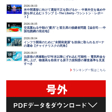
2026.08.03
7
米中間選挙に向けて選挙不正を防げるか ─ 中東外交を進め中
国を抑え込むトランプ【─The Liberty─ワシントン・レポー
ト】
2026.08.05
8
交流重ねる中朝の"蜜月"と習主席の後継者問題【澁谷司──中
国包囲網の現在地】
2026.08.04
9
インフラ開発のために"未開発資源"を担保に取られるガーナ
の運命【チャイナリスクの死角】
2026.08.01
10
泊原発の再稼動が27年末以降にずれ込む可能性 ─ 電気料金を
押し上げ、物価高を助長する原子力規制委の審査基準を見直
すべき
ランキング一覧はこちら