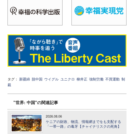
タグ：
新疆綿
脱中国
ウイグル
ユニクロ
柳井正
強制労働
不買運動
制
裁
"世界: 中国"の関連記事
2026.08.06
ケニアの財政、物流、情報網までをも支配する
「一帯一路」の毒牙【チャイナリスクの死角】