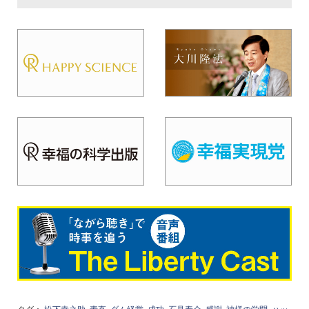
タグ：
松下幸之助
素直
ダム経営
成功
石見泰介
感謝
神様の学問
ハッ