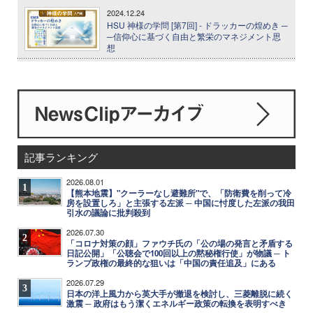
2024.12.24
HSU 神様の学問 [第7回] - ドラッカーの煌めき ─
─信仰心に基づく自由と繁栄のマネジメント思
想
記事ランキング
2026.08.01
1
【熊本地震】"クーラーなし避難所"で、「防衛費を削って冷
房を設置しろ」と主張する左派 ─ 中国に忖度した左派の我田
引水の議論に批判殺到
2026.07.30
2
「コロナ対策の顔」ファウチ氏の「公の場の発言と矛盾する
日記公開」「公聴会で100回以上の黙秘権行使」が物議 ─ ト
ランプ政権の最終的な狙いは「中国の責任追及」にある
2026.07.29
3
日本の洋上風力から英大手が撤退を検討し、三菱離脱に続く
激震 ─ 政府はもう潔くエネルギー政策の転換を表明すべき