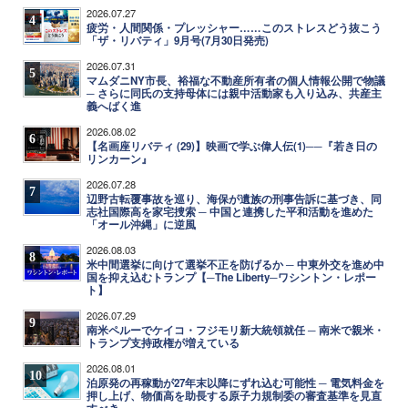
2026.07.27
4
疲労・人間関係・プレッシャー……このストレスどう抜こう
「ザ・リバティ」9月号(7月30日発売)
2026.07.31
5
マムダニNY市長、裕福な不動産所有者の個人情報公開で物議
─ さらに同氏の支持母体には親中活動家も入り込み、共産主
義へばく進
2026.08.02
6
【名画座リバティ (29)】映画で学ぶ偉人伝(1)──『若き日の
リンカーン』
2026.07.28
7
辺野古転覆事故を巡り、海保が遺族の刑事告訴に基づき、同
志社国際高を家宅捜索 ─ 中国と連携した平和活動を進めた
「オール沖縄」に逆風
2026.08.03
8
米中間選挙に向けて選挙不正を防げるか ─ 中東外交を進め中
国を抑え込むトランプ【─The Liberty─ワシントン・レポー
ト】
2026.07.29
9
南米ペルーでケイコ・フジモリ新大統領就任 ─ 南米で親米・
トランプ支持政権が増えている
2026.08.01
10
泊原発の再稼動が27年末以降にずれ込む可能性 ─ 電気料金を
押し上げ、物価高を助長する原子力規制委の審査基準を見直