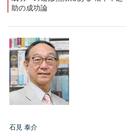
助の成功論
石見 泰介