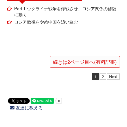
Part 1 ウクライナ戦争を停戦させ、ロシア関係の修復
に動く
ロシア敵視をやめ中国を追い込む
続きは2ページ目へ(有料記事)
1
2
Next
友達に教える