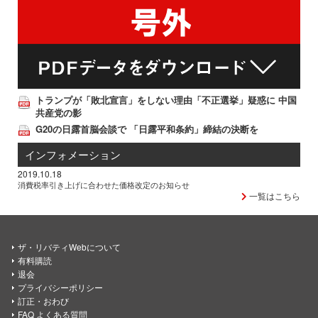
トランプが「敗北宣言」をしない理由「不正選挙」疑惑に 中国
共産党の影
G20の日露首脳会談で 「日露平和条約」締結の決断を
インフォメーション
2019.10.18
消費税率引き上げに合わせた価格改定のお知らせ
一覧はこちら
ザ・リバティWebについて
有料購読
退会
プライバシーポリシー
訂正・おわび
FAQ よくある質問