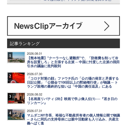
記事ランキング
2026.08.01
1
【熊本地震】"クーラーなし避難所"で、「防衛費を削って冷
房を設置しろ」と主張する左派 ─ 中国に忖度した左派の我田
引水の議論に批判殺到
2026.07.30
2
「コロナ対策の顔」ファウチ氏の「公の場の発言と矛盾する
日記公開」「公聴会で100回以上の黙秘権行使」が物議 ─ ト
ランプ政権の最終的な狙いは「中国の責任追及」にある
2026.08.02
3
【名画座リバティ (29)】映画で学ぶ偉人伝(1)──『若き日の
リンカーン』
2026.07.31
4
マムダニNY市長、裕福な不動産所有者の個人情報公開で物議
─ さらに同氏の支持母体には親中活動家も入り込み、共産主
義へばく進