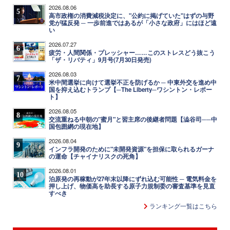
2026.08.06
5
高市政権の消費減税決定に、"公約に掲げていた"はずの与野
党が猛反発 ─ 一歩前進ではあるが「小さな政府」にはほど遠
い
2026.07.27
6
疲労・人間関係・プレッシャー……このストレスどう抜こう
「ザ・リバティ」9月号(7月30日発売)
2026.08.03
7
米中間選挙に向けて選挙不正を防げるか ─ 中東外交を進め中
国を抑え込むトランプ【─The Liberty─ワシントン・レポー
ト】
2026.08.05
8
交流重ねる中朝の"蜜月"と習主席の後継者問題【澁谷司──中
国包囲網の現在地】
2026.08.04
9
インフラ開発のために"未開発資源"を担保に取られるガーナ
の運命【チャイナリスクの死角】
2026.08.01
10
泊原発の再稼動が27年末以降にずれ込む可能性 ─ 電気料金を
押し上げ、物価高を助長する原子力規制委の審査基準を見直
すべき
ランキング一覧はこちら