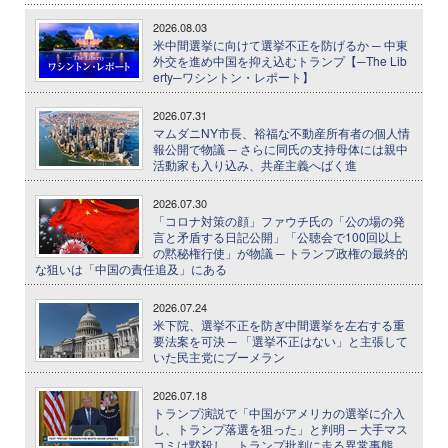
2026.08.03
米中間選挙に向けて選挙不正を防げるか ─ 中東
外交を進め中国を抑え込むトランプ【─The Lib
erty─ワシントン・レポート】
2026.07.31
マムダニNY市長、裕福な不動産所有者の個人情
報公開で物議 ─ さらに同氏の支持母体には親中
活動家も入り込み、共産主義へばく進
2026.07.30
「コロナ対策の顔」ファウチ氏の「公の場の発
言と矛盾する日記公開」「公聴会で100回以上
の黙秘権行使」が物議 ─ トランプ政権の最終的
な狙いは「中国の責任追及」にある
2026.07.24
米下院、選挙不正を防ぎ中間選挙を左右する重
要法案を可決 ─ 「選挙不正はない」と主張して
いた民主党にブーメラン
2026.07.18
トランプ演説で「中国がアメリカの選挙に介入
し、トランプ落選を狙った」と判明 ─ 大手マス
コミは黙殺し、トランプ批判に走る異常事態