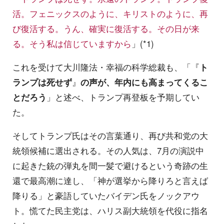
活。フェニックスのように、キリストのように、再
び復活する。うん、確実に復活する。その日が来
る。そう私は信じていますから
」(*1)
これを受けて大川隆法・幸福の科学総裁も、「『
ト
ランプは死せず
』
の声が、年内にも高まってくるこ
とだろう
」と述べ、トランプ再登板を予期してい
た。
そしてトランプ氏はその言葉通り、再び共和党の大
統領候補に選出される。その人気は、7月の演説中
に起きた銃の弾丸を間一髪で避けるという奇跡の生
還で最高潮に達し、「神が選挙から降りろと言えば
降りる」と豪語していたバイデン氏をノックアウ
ト。慌てた民主党は、ハリス副大統領を代役に指名