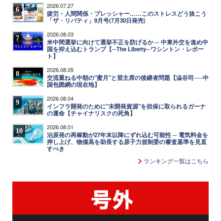
2026.07.27
6
疲労・人間関係・プレッシャー……このストレスどう抜こう
「ザ・リバティ」9月号(7月30日発売)
2026.08.03
7
米中間選挙に向けて選挙不正を防げるか ─ 中東外交を進め中
国を抑え込むトランプ【─The Liberty─ワシントン・レポー
ト】
2026.08.05
8
交流重ねる中朝の"蜜月"と習主席の後継者問題【澁谷司──中
国包囲網の現在地】
2026.08.04
9
インフラ開発のために"未開発資源"を担保に取られるガーナ
の運命【チャイナリスクの死角】
2026.08.01
10
泊原発の再稼動が27年末以降にずれ込む可能性 ─ 電気料金を
押し上げ、物価高を助長する原子力規制委の審査基準を見直
すべき
ランキング一覧はこちら