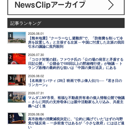
記事ランキング
2026.08.01
1
【熊本地震】"クーラーなし避難所"で、「防衛費を削って冷
房を設置しろ」と主張する左派 ─ 中国に忖度した左派の我田
引水の議論に批判殺到
2026.07.30
2
「コロナ対策の顔」ファウチ氏の「公の場の発言と矛盾する
日記公開」「公聴会で100回以上の黙秘権行使」が物議 ─ ト
ランプ政権の最終的な狙いは「中国の責任追及」にある
2026.08.02
3
【名画座リバティ (29)】映画で学ぶ偉人伝(1)──『若き日の
リンカーン』
2026.07.31
4
マムダニNY市長、裕福な不動産所有者の個人情報公開で物議
─ さらに同氏の支持母体には親中活動家も入り込み、共産主
義へばく進
2026.08.06
5
高市政権の消費減税決定に、"公約に掲げていた"はずの与野
党が猛反発 ─ 一歩前進ではあるが「小さな政府」にはほど遠
い