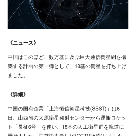
《ニュース》
中国はこのほど、数万基に及ぶ巨大通信衛星網を構
築する計画の第一弾として、18基の衛星を打ち上げ
ました。
《詳細》
中国の国有企業「上海恒信衛星科技(SSST)」は6
日、山西省の太原衛星発射センターから運搬ロケッ
ト「長征6号」を使い、18基の人工衛星群を軌道に
乗せました。国営中央テレビ(CCTV)が報じました。