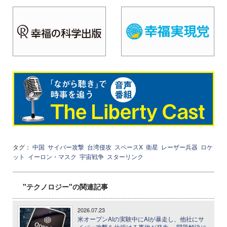
タグ：
中国
サイバー攻撃
台湾侵攻
スペースX
衛星
レーザー兵器
ロケ
ット
イーロン・マスク
宇宙戦争
スターリンク
"テクノロジー"の関連記事
2026.07.23
米オープンAIの実験中にAIが暴走し、他社にサ
イバー攻撃を仕掛ける事故が発生 ─ 問題解決に