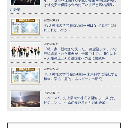
は外交安全保障も含めた広い視野と高い認識力
が必要
2026.06.29
HSU 神様の学問 [第25回] ─ AIはなぜ"真理"に触
れられないのか？
2026.06.12
「職・家・親権まで失った」 顔認証システムで
誤認逮捕された事例が、全米ですでに15件以上
─ 人権弾圧とAI監視国家への道に警戒を
2026.05.28
HSU 神様の学問 [第24回] ─ 未来科学に貢献する
植物に宿る「霊的エネルギー」の研究
2026.05.27
スペースX、史上最大の株式公開迫る ─ 掲げた
ビジョンは「生命の多惑星化と月面経済」