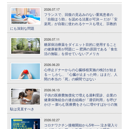
2026.07.17
フランスで、回復の見込みのない重篤患者の
「自殺ほう助」を認める法案が可決 ─ だが「安
楽死」が自殺に使われるケースも増え、宗教的
にも深刻な問題
2026.07.11
糖尿病治療薬をダイエット目的に使用すること
の健康被害が問題に ─ 肥満の原因である「食生
活の無駄」を排せていないアメリカ
2026.06.20
心停止ドナーからの心臓移植実施の検討が始ま
る ─ しかし、「心臓が止まった時」はまだ、人
間の本当の「死」の瞬間ではない
2026.06.13
子供の医療費無償化で増える過剰受診、企業の
健康保険組合の連合組織が「適切利用」を呼び
かけ ─ 膨らむ医療費をさらに増やすばかりの無
駄は見直すべき
2026.02.27
コロナワクチン接種開始から5年── 泣き寝入り