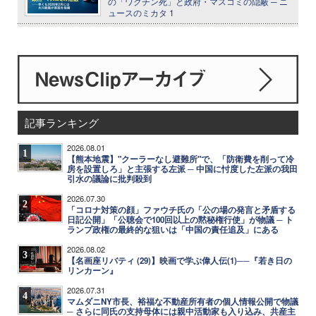
の「ワクチン死」と政府・マスコミの隠蔽 ─ ニ
ュースのミカタ 1
記事ランキング
2026.08.01
1
【熊本地震】"クーラーなし避難所"で、「防衛費を削って冷
房を設置しろ」と主張する左派 ─ 中国に忖度した左派の我田
引水の議論に批判殺到
2026.07.30
2
「コロナ対策の顔」ファウチ氏の「公の場の発言と矛盾する
日記公開」「公聴会で100回以上の黙秘権行使」が物議 ─ ト
ランプ政権の最終的な狙いは「中国の責任追及」にある
2026.08.02
3
【名画座リバティ (29)】映画で学ぶ偉人伝(1)──『若き日の
リンカーン』
2026.07.31
4
マムダニNY市長、裕福な不動産所有者の個人情報公開で物議
─ さらに同氏の支持母体には親中活動家も入り込み、共産主