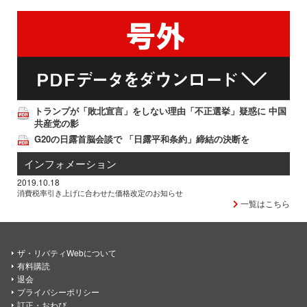
トランプが「敗北宣言」をしない理由「不正選挙」疑惑に 中国
共産党の影
G20の日露首脳会談で 「日露平和条約」締結の決断を
インフォメーション
2019.10.18
消費税率引き上げに合わせた価格改定のお知らせ
一覧はこちら
ザ・リバティWebについて
有料購読
退会
プライバシーポリシー
訂正・おわび