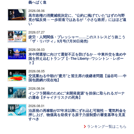
義へばく進
2026.08.06
5
高市政権の消費減税決定に、"公約に掲げていた"はずの与野
党が猛反発 ─ 一歩前進ではあるが「小さな政府」にはほど遠
い
2026.07.27
6
疲労・人間関係・プレッシャー……このストレスどう抜こう
「ザ・リバティ」9月号(7月30日発売)
2026.08.03
7
米中間選挙に向けて選挙不正を防げるか ─ 中東外交を進め中
国を抑え込むトランプ【─The Liberty─ワシントン・レポー
ト】
2026.08.05
8
交流重ねる中朝の"蜜月"と習主席の後継者問題【澁谷司──中
国包囲網の現在地】
2026.08.04
9
インフラ開発のために"未開発資源"を担保に取られるガーナ
の運命【チャイナリスクの死角】
2026.08.01
10
泊原発の再稼動が27年末以降にずれ込む可能性 ─ 電気料金を
押し上げ、物価高を助長する原子力規制委の審査基準を見直
すべき
ランキング一覧はこちら