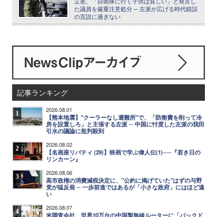
立憲、「自衛隊に行く子供は貧しい」と発言し
た議員を厳重注意処分 ─ 左派が広げる時代錯誤
の言説に過ぎない
記事ランキング
2026.08.01
1
【熊本地震】"クーラーなし避難所"で、「防衛費を削って冷
房を設置しろ」と主張する左派 ─ 中国に忖度した左派の我田
引水の議論に批判殺到
2026.08.02
2
【名画座リバティ (29)】映画で学ぶ偉人伝(1)──『若き日の
リンカーン』
2026.08.06
3
高市政権の消費減税決定に、"公約に掲げていた"はずの与野
党が猛反発 ─ 一歩前進ではあるが「小さな政府」にはほど遠
い
2026.08.07
4
米調査会社、世界10万台の中国製無線ルーターに「バックド