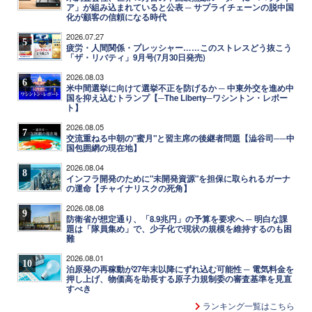
ア」が組み込まれていると公表 ─ サプライチェーンの脱中国
化が顧客の信頼になる時代
2026.07.27
5
疲労・人間関係・プレッシャー……このストレスどう抜こう
「ザ・リバティ」9月号(7月30日発売)
2026.08.03
6
米中間選挙に向けて選挙不正を防げるか ─ 中東外交を進め中
国を抑え込むトランプ【─The Liberty─ワシントン・レポー
ト】
2026.08.05
7
交流重ねる中朝の"蜜月"と習主席の後継者問題【澁谷司──中
国包囲網の現在地】
2026.08.04
8
インフラ開発のために"未開発資源"を担保に取られるガーナ
の運命【チャイナリスクの死角】
2026.08.08
9
防衛省が想定通り、「8.9兆円」の予算を要求へ ─ 明白な課
題は「隊員集め」で、少子化で現状の規模を維持するのも困
難
2026.08.01
10
泊原発の再稼動が27年末以降にずれ込む可能性 ─ 電気料金を
押し上げ、物価高を助長する原子力規制委の審査基準を見直
すべき
ランキング一覧はこちら