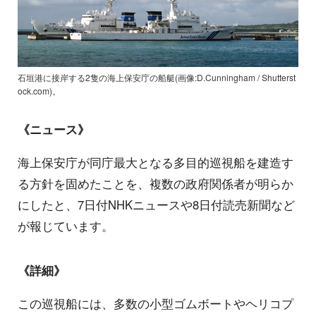
石垣港に接岸する2隻の海上保安庁の船艇(画像:D.Cunningham / Shutterst
ock.com)。
《ニュース》
海上保安庁が同庁最大となる多目的巡視船を建造す
る方針を固めたことを、複数の政府関係者が明らか
にしたと、7日付NHKニュースや8日付読売新聞など
が報じています。
《詳細》
この巡視船には、多数の小型ゴムボートやヘリコプ