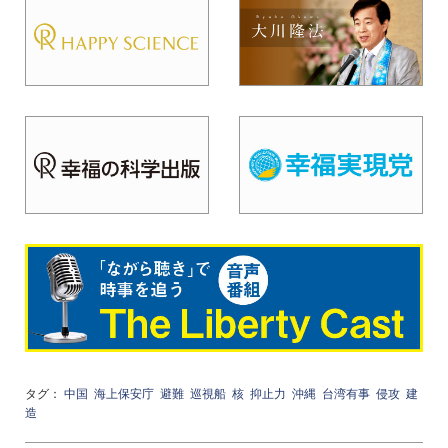
タグ：
中国
海上保安庁
避難
巡視船
核
抑止力
沖縄
台湾有事
侵攻
建
造