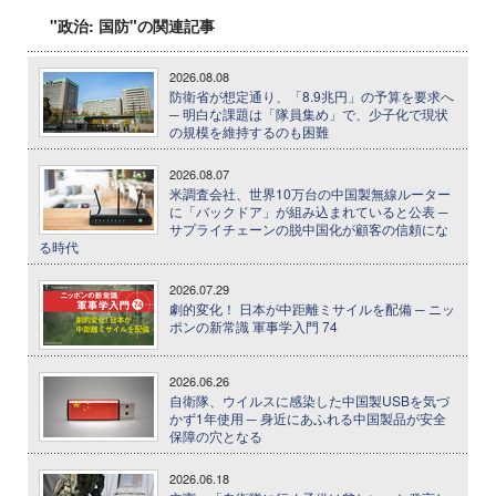
"政治: 国防"の関連記事
2026.08.08
防衛省が想定通り、「8.9兆円」の予算を要求へ
─ 明白な課題は「隊員集め」で、少子化で現状
の規模を維持するのも困難
2026.08.07
米調査会社、世界10万台の中国製無線ルーター
に「バックドア」が組み込まれていると公表 ─
サプライチェーンの脱中国化が顧客の信頼にな
る時代
2026.07.29
劇的変化！ 日本が中距離ミサイルを配備 ─ ニッ
ポンの新常識 軍事学入門 74
2026.06.26
自衛隊、ウイルスに感染した中国製USBを気づ
かず1年使用 ─ 身近にあふれる中国製品が安全
保障の穴となる
2026.06.18