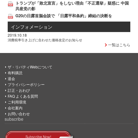
トランプが「敗北宣言」をしない理由「不正選挙」疑惑に 中国
共産党の影
G20の日露首脳会談で 「日露平和条約」締結の決断を
インフォメーション
2019.10.18
消費税率引き上げに合わせた価格改定のお知らせ
一覧はこちら
ザ・リバティWebについて
有料購読
退会
プライバシーポリシー
訂正・おわび
FAQ よくある質問
ご利用環境
会社案内
お問い合わせ
subscribe