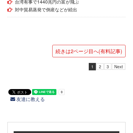
台湾有事で1440兆円の富が飛ぶ
対中貿易蒸発で倒産などが続出
続きは2ページ目へ(有料記事)
1
2
3
Next
友達に教える