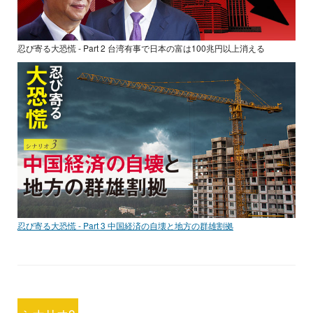
忍び寄る大恐慌 - Part 2 台湾有事で日本の富は100兆円以上消える
忍び寄る大恐慌 - Part 3 中国経済の自壊と地方の群雄割拠