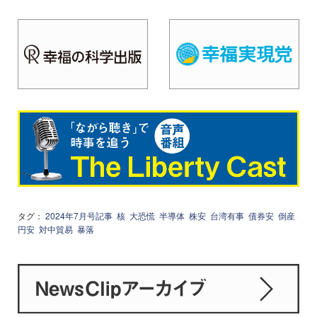
タグ：
2024年7月号記事
核
大恐慌
半導体
株安
台湾有事
債券安
倒産
円安
対中貿易
暴落