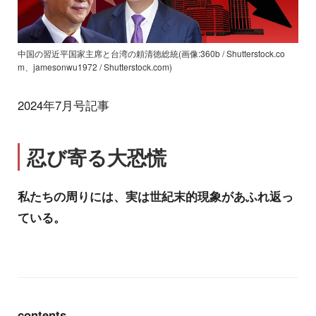
中国の習近平国家主席と台湾の頼清徳総統(画像:360b / Shutterstock.co
m、jamesonwu1972 / Shutterstock.com)
2024年7月号記事
忍び寄る大恐慌
私たちの周りには、実は世紀末的現象があふれ返っ
ている。
contents