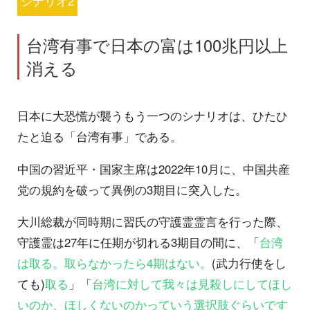
シナリオ2
台湾有事で日本の富は100兆円以上
消える
日本に大恐慌が襲うもう一つのシナリオは、ひたひ
たと迫る「台湾有事」である。
中国の習近平・国家主席は2022年10月に、中国共産
党の規約を破って異例の3期目に突入した。
大川総裁が同時期に習氏の守護霊霊言を行った際、
守護霊は27年に任期が切れる3期目の間に、「
台湾
は取る。取らなかったら4期はない。
(武力行使をし
ても)
取る
」「
台湾に対して我々は見殺しにしてほし
いのか、ほしくないのかっていう選択肢ぐらいです