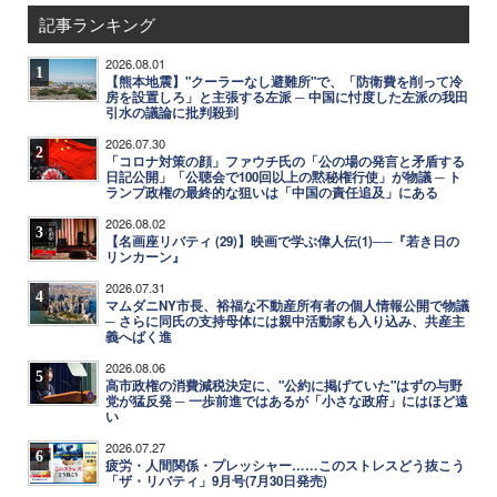
記事ランキング
2026.08.01
1
【熊本地震】"クーラーなし避難所"で、「防衛費を削って冷
房を設置しろ」と主張する左派 ─ 中国に忖度した左派の我田
引水の議論に批判殺到
2026.07.30
2
「コロナ対策の顔」ファウチ氏の「公の場の発言と矛盾する
日記公開」「公聴会で100回以上の黙秘権行使」が物議 ─ ト
ランプ政権の最終的な狙いは「中国の責任追及」にある
2026.08.02
3
【名画座リバティ (29)】映画で学ぶ偉人伝(1)──『若き日の
リンカーン』
2026.07.31
4
マムダニNY市長、裕福な不動産所有者の個人情報公開で物議
─ さらに同氏の支持母体には親中活動家も入り込み、共産主
義へばく進
2026.08.06
5
高市政権の消費減税決定に、"公約に掲げていた"はずの与野
党が猛反発 ─ 一歩前進ではあるが「小さな政府」にはほど遠
い
2026.07.27
6
疲労・人間関係・プレッシャー……このストレスどう抜こう
「ザ・リバティ」9月号(7月30日発売)