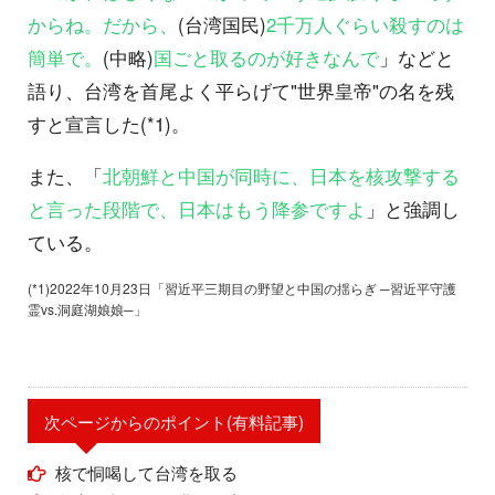
からね。だから、
(台湾国民)
2千万人ぐらい殺すのは
簡単で。
(中略)
国ごと取るのが好きなんで
」などと
語り、台湾を首尾よく平らげて"世界皇帝"の名を残
すと宣言した(*1)。
また、「
北朝鮮と中国が同時に、日本を核攻撃する
と言った段階で、日本はもう降参ですよ
」と強調し
ている。
(*1)2022年10月23日「習近平三期目の野望と中国の揺らぎ ─習近平守護
霊vs.洞庭湖娘娘─」
次ページからのポイント(有料記事)
核で恫喝して台湾を取る