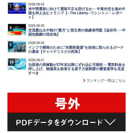
2026.08.03
7
米中間選挙に向けて選挙不正を防げるか ─ 中東外交を進め中
国を抑え込むトランプ【─The Liberty─ワシントン・レポー
ト】
2026.08.05
8
交流重ねる中朝の"蜜月"と習主席の後継者問題【澁谷司──中
国包囲網の現在地】
2026.08.04
9
インフラ開発のために"未開発資源"を担保に取られるガーナ
の運命【チャイナリスクの死角】
2026.08.01
10
泊原発の再稼動が27年末以降にずれ込む可能性 ─ 電気料金を
押し上げ、物価高を助長する原子力規制委の審査基準を見直
すべき
ランキング一覧はこちら