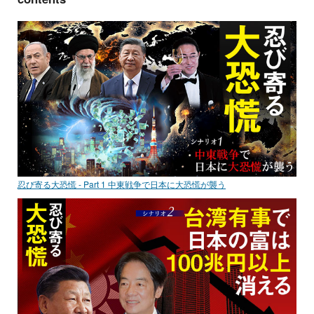
忍び寄る大恐慌 - Part 1 中東戦争で日本に大恐慌が襲う