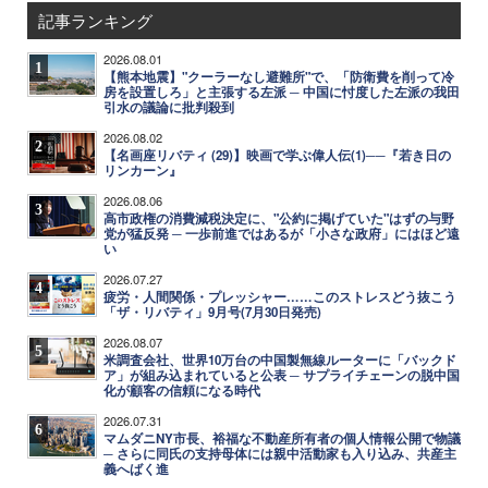
記事ランキング
2026.08.01
1
【熊本地震】"クーラーなし避難所"で、「防衛費を削って冷
房を設置しろ」と主張する左派 ─ 中国に忖度した左派の我田
引水の議論に批判殺到
2026.08.02
2
【名画座リバティ (29)】映画で学ぶ偉人伝(1)──『若き日の
リンカーン』
2026.08.06
3
高市政権の消費減税決定に、"公約に掲げていた"はずの与野
党が猛反発 ─ 一歩前進ではあるが「小さな政府」にはほど遠
い
2026.07.27
4
疲労・人間関係・プレッシャー……このストレスどう抜こう
「ザ・リバティ」9月号(7月30日発売)
2026.08.07
5
米調査会社、世界10万台の中国製無線ルーターに「バックド
ア」が組み込まれていると公表 ─ サプライチェーンの脱中国
化が顧客の信頼になる時代
2026.07.31
6
マムダニNY市長、裕福な不動産所有者の個人情報公開で物議
─ さらに同氏の支持母体には親中活動家も入り込み、共産主
義へばく進