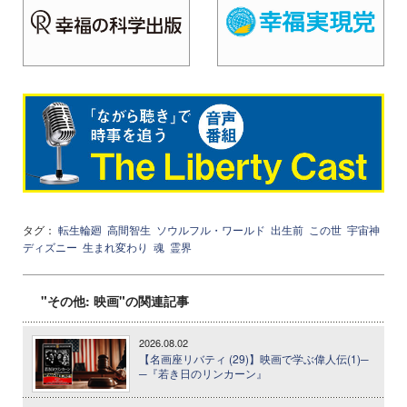
タグ：
転生輪廻
高間智生
ソウルフル・ワールド
出生前
この世
宇宙神
ディズニー
生まれ変わり
魂
霊界
"その他: 映画"の関連記事
2026.08.02
【名画座リバティ (29)】映画で学ぶ偉人伝(1)─
─『若き日のリンカーン』