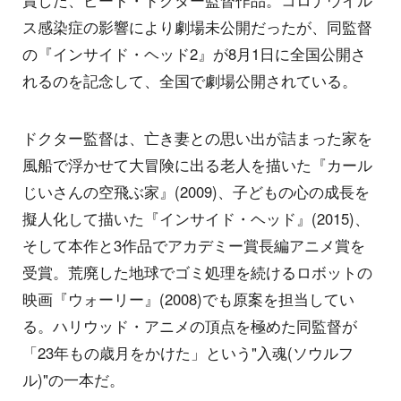
賞した、ピート・ドクター監督作品。コロナウイル
ス感染症の影響により劇場未公開だったが、同監督
の『インサイド・ヘッド2』が8月1日に全国公開さ
れるのを記念して、全国で劇場公開されている。
ドクター監督は、亡き妻との思い出が詰まった家を
風船で浮かせて大冒険に出る老人を描いた『カール
じいさんの空飛ぶ家』(2009)、子どもの心の成長を
擬人化して描いた『インサイド・ヘッド』(2015)、
そして本作と3作品でアカデミー賞長編アニメ賞を
受賞。荒廃した地球でゴミ処理を続けるロボットの
映画『ウォーリー』(2008)でも原案を担当してい
る。ハリウッド・アニメの頂点を極めた同監督が
「23年もの歳月をかけた」という"入魂(ソウルフ
ル)"の一本だ。