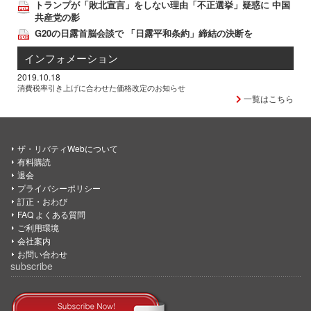
トランプが「敗北宣言」をしない理由「不正選挙」疑惑に 中国
共産党の影
G20の日露首脳会談で 「日露平和条約」締結の決断を
インフォメーション
2019.10.18
消費税率引き上げに合わせた価格改定のお知らせ
一覧はこちら
ザ・リバティWebについて
有料購読
退会
プライバシーポリシー
訂正・おわび
FAQ よくある質問
ご利用環境
会社案内
お問い合わせ
subscribe