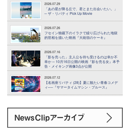
2026.07.29
「あの星が降る丘で、君とまた出会いたい。」
─ ザ・リバティ Pick Up Movie
2026.07.26
フセイン独裁下のイラクで繰り広げられた地獄
的世相を描いた映画『大統領のケーキ』
2026.07.16
「影を売った」主人公を待ち受けるのは幸か不
幸か ─ 10月16日公開の映画『影を売る女』本予
告・メイキング画像3点が公開
2026.07.12
【名画座リバティ (28)】夏に観たい青春コメデ
ィ──『サマータイムマシン・ブルース』