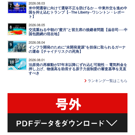
2026.08.03
7
米中間選挙に向けて選挙不正を防げるか ─ 中東外交を進め中
国を抑え込むトランプ【─The Liberty─ワシントン・レポー
ト】
2026.08.05
8
交流重ねる中朝の"蜜月"と習主席の後継者問題【澁谷司──中
国包囲網の現在地】
2026.08.04
9
インフラ開発のために"未開発資源"を担保に取られるガーナ
の運命【チャイナリスクの死角】
2026.08.01
10
泊原発の再稼動が27年末以降にずれ込む可能性 ─ 電気料金を
押し上げ、物価高を助長する原子力規制委の審査基準を見直
すべき
ランキング一覧はこちら