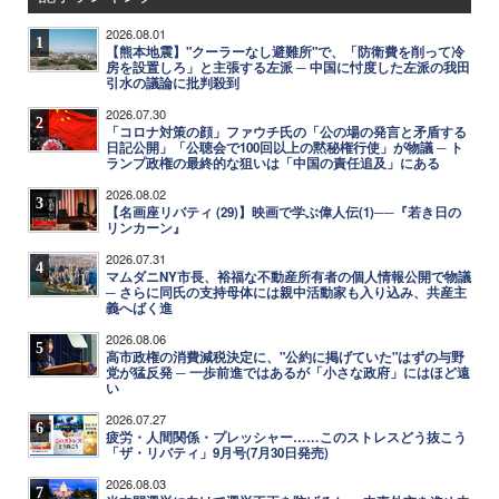
2026.08.01
1
【熊本地震】"クーラーなし避難所"で、「防衛費を削って冷
房を設置しろ」と主張する左派 ─ 中国に忖度した左派の我田
引水の議論に批判殺到
2026.07.30
2
「コロナ対策の顔」ファウチ氏の「公の場の発言と矛盾する
日記公開」「公聴会で100回以上の黙秘権行使」が物議 ─ ト
ランプ政権の最終的な狙いは「中国の責任追及」にある
2026.08.02
3
【名画座リバティ (29)】映画で学ぶ偉人伝(1)──『若き日の
リンカーン』
2026.07.31
4
マムダニNY市長、裕福な不動産所有者の個人情報公開で物議
─ さらに同氏の支持母体には親中活動家も入り込み、共産主
義へばく進
2026.08.06
5
高市政権の消費減税決定に、"公約に掲げていた"はずの与野
党が猛反発 ─ 一歩前進ではあるが「小さな政府」にはほど遠
い
2026.07.27
6
疲労・人間関係・プレッシャー……このストレスどう抜こう
「ザ・リバティ」9月号(7月30日発売)
2026.08.03
7