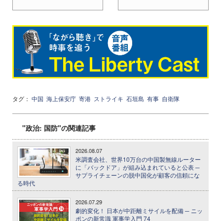
タグ：
中国
海上保安庁
寄港
ストライキ
石垣島
有事
自衛隊
"政治: 国防"の関連記事
2026.08.07
米調査会社、世界10万台の中国製無線ルーター
に「バックドア」が組み込まれていると公表 ─
サプライチェーンの脱中国化が顧客の信頼にな
る時代
2026.07.29
劇的変化！ 日本が中距離ミサイルを配備 ─ ニッ
ポンの新常識 軍事学入門 74