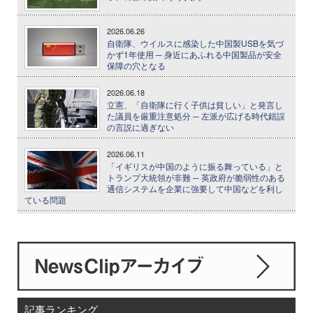
2026.06.26
自衛隊、ウイルスに感染した中国製USBを気づ
かず1年使用 ─ 身近にあふれる中国製品が安全
保障の穴となる
2026.06.18
立憲、「自衛隊に行く子供は貧しい」と発言し
た議員を厳重注意処分 ─ 左派が広げる時代錯誤
の言説に過ぎない
2026.06.11
「イギリスが中国のように振る舞っている」と
トランプ大統領が非難 ─ 英政府が脆弱性のある
通信システムを企業に強要して中国などを利し
ている問題
記事ランキング