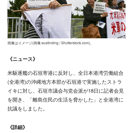
画像はイメージ(画像:austinding / Shutterstock.com)。
《ニュース》
米駆逐艦の石垣寄港に反対し、全日本港湾労働組合
(全港湾)の沖縄地方本部が石垣港で実施したストラ
イキに対し、石垣市議会与党会派が18日に記者会見
を開き、「離島住民の生活を脅かした」と全港湾に
抗議をしました。
《詳細》