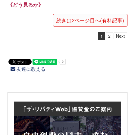
《どう見るか》
続きは2ページ目へ(有料記事)
1
2
Next
友達に教える