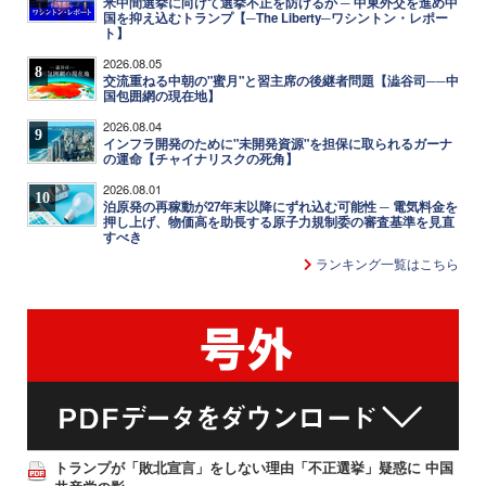
米中間選挙に向けて選挙不正を防げるか ─ 中東外交を進め中
国を抑え込むトランプ【─The Liberty─ワシントン・レポー
ト】
2026.08.05
8
交流重ねる中朝の"蜜月"と習主席の後継者問題【澁谷司──中
国包囲網の現在地】
2026.08.04
9
インフラ開発のために"未開発資源"を担保に取られるガーナ
の運命【チャイナリスクの死角】
2026.08.01
10
泊原発の再稼動が27年末以降にずれ込む可能性 ─ 電気料金を
押し上げ、物価高を助長する原子力規制委の審査基準を見直
すべき
ランキング一覧はこちら
トランプが「敗北宣言」をしない理由「不正選挙」疑惑に 中国