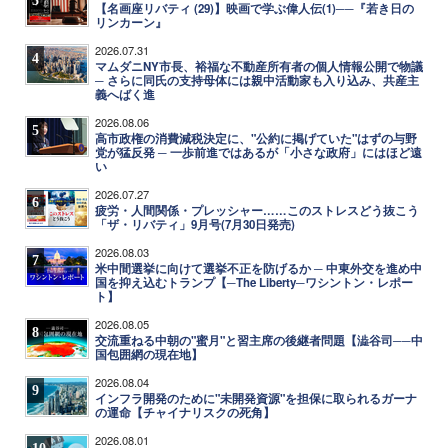
【名画座リバティ (29)】映画で学ぶ偉人伝(1)──『若き日の
リンカーン』
2026.07.31
4
マムダニNY市長、裕福な不動産所有者の個人情報公開で物議
─ さらに同氏の支持母体には親中活動家も入り込み、共産主
義へばく進
2026.08.06
5
高市政権の消費減税決定に、"公約に掲げていた"はずの与野
党が猛反発 ─ 一歩前進ではあるが「小さな政府」にはほど遠
い
2026.07.27
6
疲労・人間関係・プレッシャー……このストレスどう抜こう
「ザ・リバティ」9月号(7月30日発売)
2026.08.03
7
米中間選挙に向けて選挙不正を防げるか ─ 中東外交を進め中
国を抑え込むトランプ【─The Liberty─ワシントン・レポー
ト】
2026.08.05
8
交流重ねる中朝の"蜜月"と習主席の後継者問題【澁谷司──中
国包囲網の現在地】
2026.08.04
9
インフラ開発のために"未開発資源"を担保に取られるガーナ
の運命【チャイナリスクの死角】
2026.08.01
10