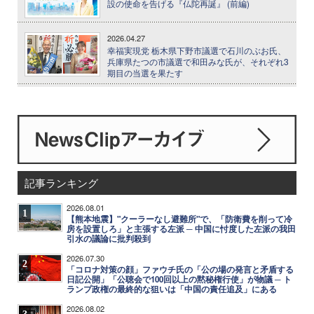
設の使命を告げる『仏陀再誕』 (前編)
2026.04.27
幸福実現党 栃木県下野市議選で石川のぶお氏、
兵庫県たつの市議選で和田みな氏が、それぞれ3
期目の当選を果たす
記事ランキング
2026.08.01
1
【熊本地震】"クーラーなし避難所"で、「防衛費を削って冷
房を設置しろ」と主張する左派 ─ 中国に忖度した左派の我田
引水の議論に批判殺到
2026.07.30
2
「コロナ対策の顔」ファウチ氏の「公の場の発言と矛盾する
日記公開」「公聴会で100回以上の黙秘権行使」が物議 ─ ト
ランプ政権の最終的な狙いは「中国の責任追及」にある
2026.08.02
3