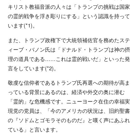
キリスト教福音派の人々は「トランプの挑戦は国家
の霊的戦争を浮き彫りにする」という認識を持って
います(*1)。
また、トランプ政権下で大統領補佐官を務めたステ
ィーブ・バノン氏は「ドナルド・トランプは神の摂
理の道具である……これは霊的戦いだ」といった発
言をしています(*2)。
敬虔な信仰者であるトランプ氏再選への期待が高ま
っている背景にあるのは、経済や外交の奥に潜む
「霊的」な危機感です。ニューヨーク在住の幸福実
現党の党員は、「今のアメリカの状況は、旧約聖書
の『ソドムとゴモラそのものだ』と嘆く声にあふれ
ている」と言います。