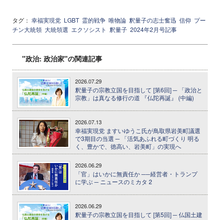
タグ：
幸福実現党
LGBT
霊的戦争
唯物論
釈量子の志士奮迅
信仰
プー
チン大統領
大統領選
エクソシスト
釈量子
2024年2月号記事
"政治: 政治家"の関連記事
2026.07.29
釈量子の宗教立国を目指して [第6回] ─ 「政治と
宗教」は真なる修行の道 『仏陀再誕』 (中編)
2026.07.13
幸福実現党 ますいゆうこ氏が鳥取県岩美町議選
で3期目の当選 ─ 「活気あふれる町づくり 明る
く、豊かで、徳高い、岩美町」の実現へ
2026.06.29
「官」はいかに無責任か ──経営者・トランプ
に学ぶ ─ ニュースのミカタ 2
2026.06.29
釈量子の宗教立国を目指して [第5回] ─ 仏国土建