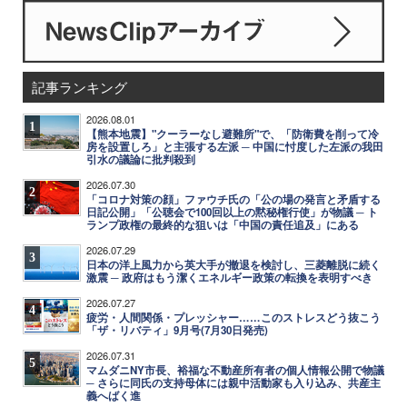
記事ランキング
2026.08.01
1
【熊本地震】"クーラーなし避難所"で、「防衛費を削って冷
房を設置しろ」と主張する左派 ─ 中国に忖度した左派の我田
引水の議論に批判殺到
2026.07.30
2
「コロナ対策の顔」ファウチ氏の「公の場の発言と矛盾する
日記公開」「公聴会で100回以上の黙秘権行使」が物議 ─ ト
ランプ政権の最終的な狙いは「中国の責任追及」にある
2026.07.29
3
日本の洋上風力から英大手が撤退を検討し、三菱離脱に続く
激震 ─ 政府はもう潔くエネルギー政策の転換を表明すべき
2026.07.27
4
疲労・人間関係・プレッシャー……このストレスどう抜こう
「ザ・リバティ」9月号(7月30日発売)
2026.07.31
5
マムダニNY市長、裕福な不動産所有者の個人情報公開で物議
─ さらに同氏の支持母体には親中活動家も入り込み、共産主
義へばく進