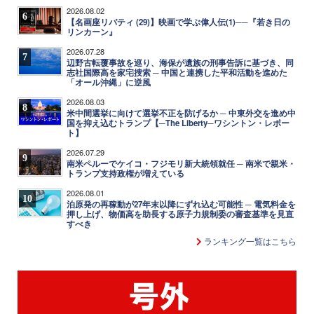
2026.08.02
6
【名画座リバティ (29)】映画で学ぶ偉人伝(1)──『若き日の
リンカーン』
2026.07.28
7
辺野古転覆事故を巡り、海保が遺族の刑事告訴に基づき、同
志社国際高を家宅捜索 ─ 中国と連携した平和活動を進めた
「オール沖縄」に逆風
2026.08.03
8
米中間選挙に向けて選挙不正を防げるか ─ 中東外交を進め中
国を抑え込むトランプ【─The Liberty─ワシントン・レポー
ト】
2026.07.29
9
南米ペルーでケイコ・フジモリ新大統領就任 ─ 南米で親米・
トランプ支持政権が増えている
2026.08.01
10
泊原発の再稼動が27年末以降にずれ込む可能性 ─ 電気料金を
押し上げ、物価高を助長する原子力規制委の審査基準を見直
すべき
ランキング一覧はこちら