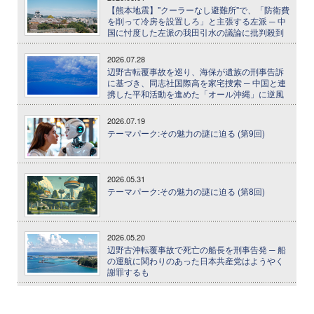
【熊本地震】"クーラーなし避難所"で、「防衛費
を削って冷房を設置しろ」と主張する左派 ─ 中
国に忖度した左派の我田引水の議論に批判殺到
2026.07.28
辺野古転覆事故を巡り、海保が遺族の刑事告訴
に基づき、同志社国際高を家宅捜索 ─ 中国と連
携した平和活動を進めた「オール沖縄」に逆風
2026.07.19
テーマパーク:その魅力の謎に迫る (第9回)
2026.05.31
テーマパーク:その魅力の謎に迫る (第8回)
2026.05.20
辺野古沖転覆事故で死亡の船長を刑事告発 ─ 船
の運航に関わりのあった日本共産党はようやく
謝罪するも