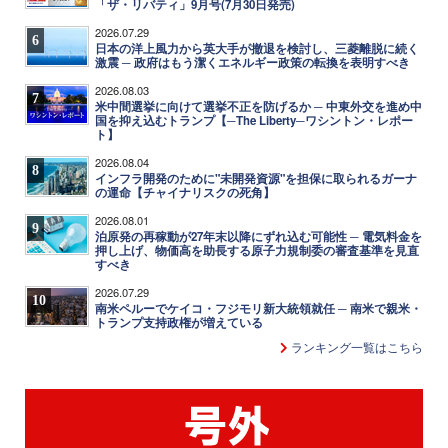
「ザ・リバティ」9月号(7月30日発売)
2026.07.29
6
日本の洋上風力から英大手が撤退を検討し、三菱離脱に続く
激震 ─ 政府はもう潔くエネルギー政策の転換を表明すべき
2026.08.03
7
米中間選挙に向けて選挙不正を防げるか ─ 中東外交を進め中
国を抑え込むトランプ【─The Liberty─ワシントン・レポー
ト】
2026.08.04
8
インフラ開発のために"未開発資源"を担保に取られるガーナ
の運命【チャイナリスクの死角】
2026.08.01
9
泊原発の再稼動が27年末以降にずれ込む可能性 ─ 電気料金を
押し上げ、物価高を助長する原子力規制委の審査基準を見直
すべき
2026.07.29
10
南米ペルーでケイコ・フジモリ新大統領就任 ─ 南米で親米・
トランプ支持政権が増えている
ランキング一覧はこちら