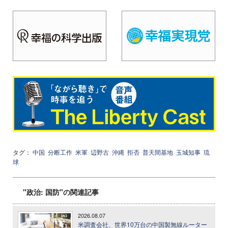
タグ：
中国
分断工作
米軍
辺野古
沖縄
拒否
普天間基地
玉城知事
琉
球
"政治: 国防"の関連記事
2026.08.07
米調査会社、世界10万台の中国製無線ルーター