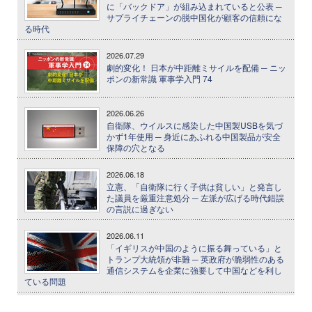
に「バックドア」が組み込まれていると公表 ─
サプライチェーンの脱中国化が顧客の信頼にな
る時代
2026.07.29
劇的変化！ 日本が中距離ミサイルを配備 ─ ニッ
ポンの新常識 軍事学入門 74
2026.06.26
自衛隊、ウイルスに感染した中国製USBを気づ
かず1年使用 ─ 身近にあふれる中国製品が安全
保障の穴となる
2026.06.18
立憲、「自衛隊に行く子供は貧しい」と発言し
た議員を厳重注意処分 ─ 左派が広げる時代錯誤
の言説に過ぎない
2026.06.11
「イギリスが中国のように振る舞っている」と
トランプ大統領が非難 ─ 英政府が脆弱性のある
通信システムを企業に強要して中国などを利し
ている問題