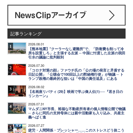
記事ランキング
2026.08.01
1
【熊本地震】"クーラーなし避難所"で、「防衛費を削って冷
房を設置しろ」と主張する左派 ─ 中国に忖度した左派の我田
引水の議論に批判殺到
2026.07.30
2
「コロナ対策の顔」ファウチ氏の「公の場の発言と矛盾する
日記公開」「公聴会で100回以上の黙秘権行使」が物議 ─ ト
ランプ政権の最終的な狙いは「中国の責任追及」にある
2026.08.02
3
【名画座リバティ (29)】映画で学ぶ偉人伝(1)──『若き日の
リンカーン』
2026.07.31
4
マムダニNY市長、裕福な不動産所有者の個人情報公開で物議
─ さらに同氏の支持母体には親中活動家も入り込み、共産主
義へばく進
2026.07.27
5
疲労・人間関係・プレッシャー……このストレスどう抜こう