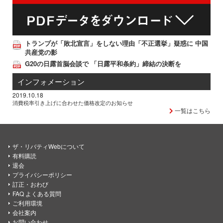
トランプが「敗北宣言」をしない理由「不正選挙」疑惑に 中国
共産党の影
G20の日露首脳会談で 「日露平和条約」締結の決断を
インフォメーション
2019.10.18
消費税率引き上げに合わせた価格改定のお知らせ
一覧はこちら
ザ・リバティWebについて
有料購読
退会
プライバシーポリシー
訂正・おわび
FAQ よくある質問
ご利用環境
会社案内
お問い合わせ