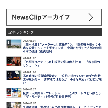
記事ランキング
2026.08.01
1
【熊本地震】"クーラーなし避難所"で、「防衛費を削って冷
房を設置しろ」と主張する左派 ─ 中国に忖度した左派の我田
引水の議論に批判殺到
2026.08.02
2
【名画座リバティ (29)】映画で学ぶ偉人伝(1)──『若き日の
リンカーン』
2026.08.06
3
高市政権の消費減税決定に、"公約に掲げていた"はずの与野
党が猛反発 ─ 一歩前進ではあるが「小さな政府」にはほど遠
い
2026.07.27
4
疲労・人間関係・プレッシャー……このストレスどう抜こう
「ザ・リバティ」9月号(7月30日発売)
2026.08.07
5
米調査会社、世界10万台の中国製無線ルーターに「バックド