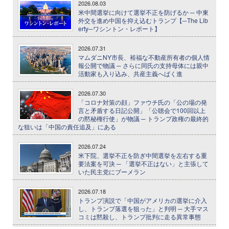
2026.08.03
米中間選挙に向けて選挙不正を防げるか ─ 中東
外交を進め中国を抑え込むトランプ【─The Lib
erty─ワシントン・レポート】
2026.07.31
マムダニNY市長、裕福な不動産所有者の個人情
報公開で物議 ─ さらに同氏の支持母体には親中
活動家も入り込み、共産主義へばく進
2026.07.30
「コロナ対策の顔」ファウチ氏の「公の場の発
言と矛盾する日記公開」「公聴会で100回以上
の黙秘権行使」が物議 ─ トランプ政権の最終的
な狙いは「中国の責任追及」にある
2026.07.24
米下院、選挙不正を防ぎ中間選挙を左右する重
要法案を可決 ─ 「選挙不正はない」と主張して
いた民主党にブーメラン
2026.07.18
トランプ演説で「中国がアメリカの選挙に介入
し、トランプ落選を狙った」と判明 ─ 大手マス
コミは黙殺し、トランプ批判に走る異常事態