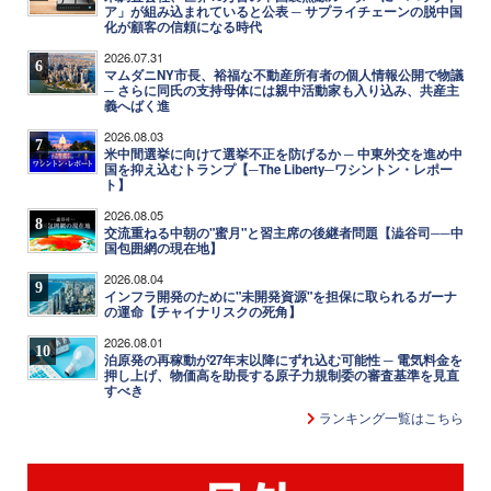
ア」が組み込まれていると公表 ─ サプライチェーンの脱中国
化が顧客の信頼になる時代
2026.07.31
6
マムダニNY市長、裕福な不動産所有者の個人情報公開で物議
─ さらに同氏の支持母体には親中活動家も入り込み、共産主
義へばく進
2026.08.03
7
米中間選挙に向けて選挙不正を防げるか ─ 中東外交を進め中
国を抑え込むトランプ【─The Liberty─ワシントン・レポー
ト】
2026.08.05
8
交流重ねる中朝の"蜜月"と習主席の後継者問題【澁谷司──中
国包囲網の現在地】
2026.08.04
9
インフラ開発のために"未開発資源"を担保に取られるガーナ
の運命【チャイナリスクの死角】
2026.08.01
10
泊原発の再稼動が27年末以降にずれ込む可能性 ─ 電気料金を
押し上げ、物価高を助長する原子力規制委の審査基準を見直
すべき
ランキング一覧はこちら