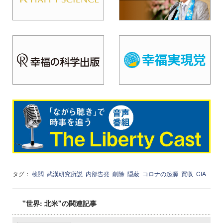
タグ：
検閲
武漢研究所説
内部告発
削除
隠蔽
コロナの起源
買収
CIA
"世界: 北米"の関連記事