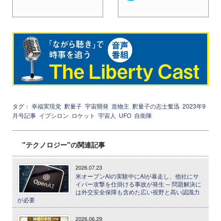
タグ：
幸福実現党
釈量子
宇宙開発
造物主
釈量子の志士奮迅
2023年9
月号記事
イプシロン
ロケット
宇宙人
UFO
自衛隊
"テクノロジー"の関連記事
2026.07.23
米オープンAIの実験中にAIが暴走し、他社にサ
イバー攻撃を仕掛ける事故が発生 ─ 問題解決に
は外交安全保障も含めた広い視野と高い認識力
が必要
2026.06.29