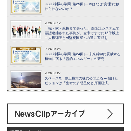
HSU 神様の学問 [第25回] ─ AIはなぜ"真理"に触
れられないのか？
2026.06.12
「職・家・親権まで失った」 顔認証システムで
誤認逮捕された事例が、全米ですでに15件以上
─ 人権弾圧とAI監視国家への道に警戒を
2026.05.28
HSU 神様の学問 [第24回] ─ 未来科学に貢献する
植物に宿る「霊的エネルギー」の研究
2026.05.27
スペースX、史上最大の株式公開迫る ─ 掲げた
ビジョンは「生命の多惑星化と月面経済」