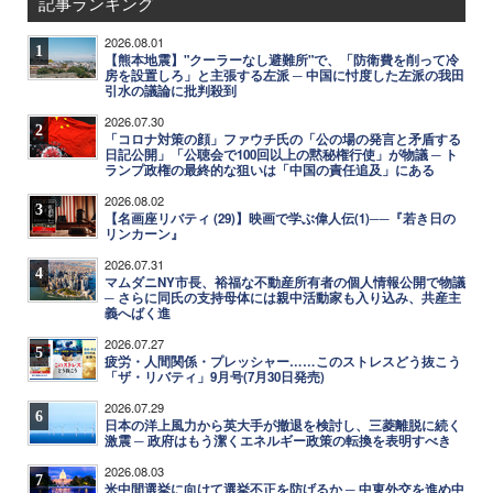
記事ランキング
2026.08.01
1
【熊本地震】"クーラーなし避難所"で、「防衛費を削って冷
房を設置しろ」と主張する左派 ─ 中国に忖度した左派の我田
引水の議論に批判殺到
2026.07.30
2
「コロナ対策の顔」ファウチ氏の「公の場の発言と矛盾する
日記公開」「公聴会で100回以上の黙秘権行使」が物議 ─ ト
ランプ政権の最終的な狙いは「中国の責任追及」にある
2026.08.02
3
【名画座リバティ (29)】映画で学ぶ偉人伝(1)──『若き日の
リンカーン』
2026.07.31
4
マムダニNY市長、裕福な不動産所有者の個人情報公開で物議
─ さらに同氏の支持母体には親中活動家も入り込み、共産主
義へばく進
2026.07.27
5
疲労・人間関係・プレッシャー……このストレスどう抜こう
「ザ・リバティ」9月号(7月30日発売)
2026.07.29
6
日本の洋上風力から英大手が撤退を検討し、三菱離脱に続く
激震 ─ 政府はもう潔くエネルギー政策の転換を表明すべき
2026.08.03
7
米中間選挙に向けて選挙不正を防げるか ─ 中東外交を進め中