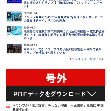
国を抑え込むトランプ【─The Liberty─ワシントン・レポー
ト】
2026.08.04
8
インフラ開発のために"未開発資源"を担保に取られるガーナ
の運命【チャイナリスクの死角】
2026.08.01
9
泊原発の再稼動が27年末以降にずれ込む可能性 ─ 電気料金を
押し上げ、物価高を助長する原子力規制委の審査基準を見直
すべき
2026.07.29
10
南米ペルーでケイコ・フジモリ新大統領就任 ─ 南米で親米・
トランプ支持政権が増えている
ランキング一覧はこちら
トランプが「敗北宣言」をしない理由「不正選挙」疑惑に 中国
共産党の影