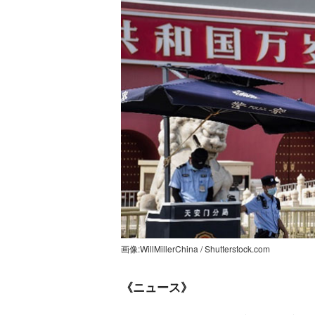
画像:WillMillerChina / Shutterstock.com
《ニュース》