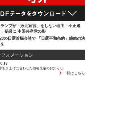
トランプが「敗北宣言」をしない理由「不正選
」疑惑に 中国共産党の影
20の日露首脳会談で 「日露平和条約」締結の決
断を
ンフォメーション
0.18
率引き上げに合わせた価格改定のお知らせ
一覧はこちら