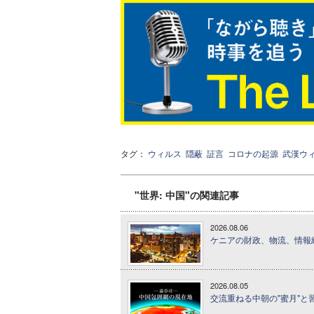
タグ：
ウィルス
隠蔽
証言
コロナの起源
武漢ウ
"世界: 中国"の関連記事
2026.08.06
ケニアの財政、物流、情報
2026.08.05
交流重ねる中朝の"蜜月"