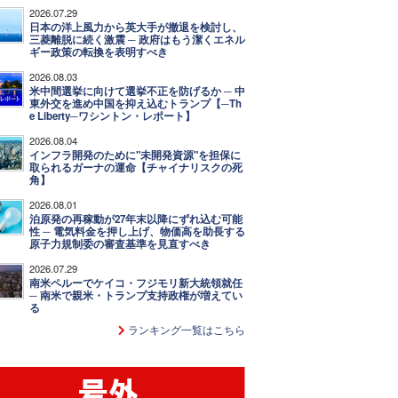
2026.07.29
日本の洋上風力から英大手が撤退を検討し、
三菱離脱に続く激震 ─ 政府はもう潔くエネル
ギー政策の転換を表明すべき
2026.08.03
米中間選挙に向けて選挙不正を防げるか ─ 中
東外交を進め中国を抑え込むトランプ【─Th
e Liberty─ワシントン・レポート】
2026.08.04
インフラ開発のために"未開発資源"を担保に
取られるガーナの運命【チャイナリスクの死
角】
2026.08.01
泊原発の再稼動が27年末以降にずれ込む可能
性 ─ 電気料金を押し上げ、物価高を助長する
原子力規制委の審査基準を見直すべき
2026.07.29
南米ペルーでケイコ・フジモリ新大統領就任
─ 南米で親米・トランプ支持政権が増えてい
る
ランキング一覧はこちら