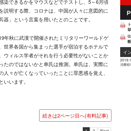
感染できるかをマウスなどでテストし、5～6月頃
を説明する際、コロナは、中国が人々に意図的に
兵器」という言葉を用いたとのことです。
挙
G
19年秋に武漢で開催されたミリタリーワールドゲ
、世界各国から集まった選手が宿泊するホテルで
イ
。ウィルス学者がそれを行う必要性がないことか
2019.1
ったのではないかと单氏は推測。单氏は、実際に
消費税
の人々が亡くなっていったことに罪悪感を覚え、
といいます。
続きは2ページ目へ(有料記事)
1
2
Next