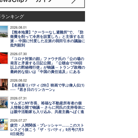
事ランキング
2026.08.01
【熊本地震】"クーラーなし避難所"で、「防
衛費を削って冷房を設置しろ」と主張する左
派 ─ 中国に忖度した左派の我田引水の議論に
批判殺到
2026.07.30
「コロナ対策の顔」ファウチ氏の「公の場の
発言と矛盾する日記公開」「公聴会で100回
以上の黙秘権行使」が物議 ─ トランプ政権の
最終的な狙いは「中国の責任追及」にある
2026.08.02
【名画座リバティ (29)】映画で学ぶ偉人伝(1)
──『若き日のリンカーン』
2026.07.31
マムダニNY市長、裕福な不動産所有者の個
人情報公開で物議 ─ さらに同氏の支持母体に
は親中活動家も入り込み、共産主義へばく進
2026.07.27
疲労・人間関係・プレッシャー……このスト
レスどう抜こう「ザ・リバティ」9月号(7月3
0日発売)