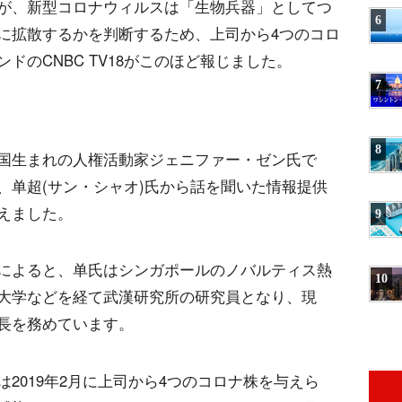
が、新型コロナウィルスは「生物兵器」としてつ
6
に拡散するかを判断するため、上司から4つのコロ
ドのCNBC TV18がこのほど報じました。
7
8
国生まれの人権活動家ジェニファー・ゼン氏で
、单超(サン・シャオ)氏から話を聞いた情報提供
えました。
9
によると、单氏はシンガポールのノバルティス熱
10
大学などを経て武漢研究所の研究員となり、現
長を務めています。
2019年2月に上司から4つのコロナ株を与えら