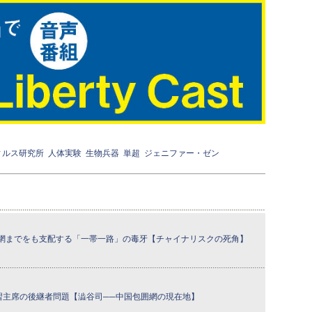
ィルス研究所
人体実験
生物兵器
単超
ジェニファー・ゼン
網までをも支配する「一帯一路」の毒牙【チャイナリスクの死角】
と習主席の後継者問題【澁谷司──中国包囲網の現在地】