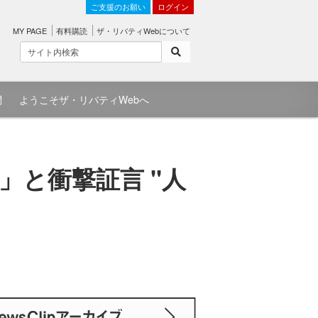
ご支援のお願い
ログイン
MY PAGE
有料購読
ザ・リバティWebについて
問
ようこそザ・リバティWebへ
と衝撃証言 "人