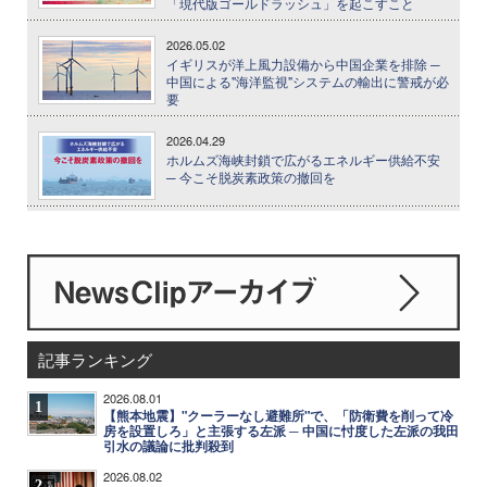
「現代版ゴールドラッシュ」を起こすこと
2026.05.02
イギリスが洋上風力設備から中国企業を排除 ─
中国による"海洋監視"システムの輸出に警戒が必
要
2026.04.29
ホルムズ海峡封鎖で広がるエネルギー供給不安
─ 今こそ脱炭素政策の撤回を
記事ランキング
2026.08.01
1
【熊本地震】"クーラーなし避難所"で、「防衛費を削って冷
房を設置しろ」と主張する左派 ─ 中国に忖度した左派の我田
引水の議論に批判殺到
2026.08.02
2