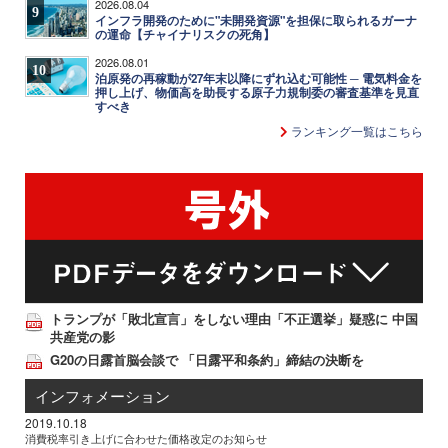
2026.08.04
9
インフラ開発のために"未開発資源"を担保に取られるガーナ
の運命【チャイナリスクの死角】
2026.08.01
10
泊原発の再稼動が27年末以降にずれ込む可能性 ─ 電気料金を
押し上げ、物価高を助長する原子力規制委の審査基準を見直
すべき
ランキング一覧はこちら
トランプが「敗北宣言」をしない理由「不正選挙」疑惑に 中国
共産党の影
G20の日露首脳会談で 「日露平和条約」締結の決断を
インフォメーション
2019.10.18
消費税率引き上げに合わせた価格改定のお知らせ