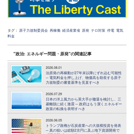
タグ：
原子力規制委員会
再稼働
経済産業省
原発
テロ対策
停電
電気
料金
"政治: エネルギー問題・原発"の関連記事
2026.08.01
泊原発の再稼動が27年末以降にずれ込む可能性
─ 電気料金を押し上げ、物価高を助長する原子
力規制委の審査基準を見直すべき
2026.07.29
日本の洋上風力から英大手が撤退を検討し、三
菱離脱に続く激震 ─ 政府はもう潔くエネルギー
政策の転換を表明すべき
2026.06.05
トランプ政権が石炭産業への大規模投資を発表
─ 真の狙いは総額2京円に及ぶ地下資源開発で