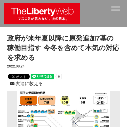
政府が来年夏以降に原発追加7基の
稼働目指す 今冬を含めて本気の対応
を求める
2022.08.24
友達に教える