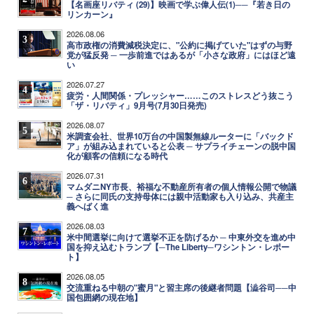
【名画座リバティ (29)】映画で学ぶ偉人伝(1)──『若き日の
リンカーン』
2026.08.06
3
高市政権の消費減税決定に、"公約に掲げていた"はずの与野
党が猛反発 ─ 一歩前進ではあるが「小さな政府」にはほど遠
い
2026.07.27
4
疲労・人間関係・プレッシャー……このストレスどう抜こう
「ザ・リバティ」9月号(7月30日発売)
2026.08.07
5
米調査会社、世界10万台の中国製無線ルーターに「バックド
ア」が組み込まれていると公表 ─ サプライチェーンの脱中国
化が顧客の信頼になる時代
2026.07.31
6
マムダニNY市長、裕福な不動産所有者の個人情報公開で物議
─ さらに同氏の支持母体には親中活動家も入り込み、共産主
義へばく進
2026.08.03
7
米中間選挙に向けて選挙不正を防げるか ─ 中東外交を進め中
国を抑え込むトランプ【─The Liberty─ワシントン・レポー
ト】
2026.08.05
8
交流重ねる中朝の"蜜月"と習主席の後継者問題【澁谷司──中
国包囲網の現在地】