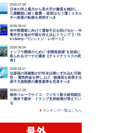
2026.07.29
日本の洋上風力から英大手が撤退を検討し、
三菱離脱に続く激震 ─ 政府はもう潔くエネル
ギー政策の転換を表明すべき
2026.08.03
米中間選挙に向けて選挙不正を防げるか ─ 中
東外交を進め中国を抑え込むトランプ【─Th
e Liberty─ワシントン・レポート】
2026.08.04
インフラ開発のために"未開発資源"を担保に
取られるガーナの運命【チャイナリスクの死
角】
2026.08.01
泊原発の再稼動が27年末以降にずれ込む可能
性 ─ 電気料金を押し上げ、物価高を助長する
原子力規制委の審査基準を見直すべき
2026.07.29
南米ペルーでケイコ・フジモリ新大統領就任
─ 南米で親米・トランプ支持政権が増えてい
る
ランキング一覧はこちら