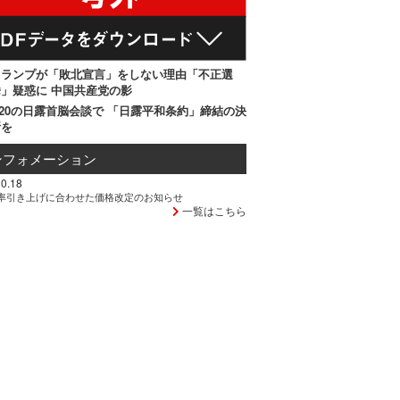
トランプが「敗北宣言」をしない理由「不正選
」疑惑に 中国共産党の影
20の日露首脳会談で 「日露平和条約」締結の決
断を
ンフォメーション
0.18
率引き上げに合わせた価格改定のお知らせ
一覧はこちら