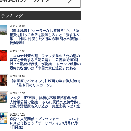
事ランキング
2026.08.01
【熊本地震】"クーラーなし避難所"で、「防
衛費を削って冷房を設置しろ」と主張する左
派 ─ 中国に忖度した左派の我田引水の議論に
批判殺到
2026.07.30
「コロナ対策の顔」ファウチ氏の「公の場の
発言と矛盾する日記公開」「公聴会で100回
以上の黙秘権行使」が物議 ─ トランプ政権の
最終的な狙いは「中国の責任追及」にある
2026.08.02
【名画座リバティ (29)】映画で学ぶ偉人伝(1)
──『若き日のリンカーン』
2026.07.31
マムダニNY市長、裕福な不動産所有者の個
人情報公開で物議 ─ さらに同氏の支持母体に
は親中活動家も入り込み、共産主義へばく進
2026.07.27
疲労・人間関係・プレッシャー……このスト
レスどう抜こう「ザ・リバティ」9月号(7月3
0日発売)