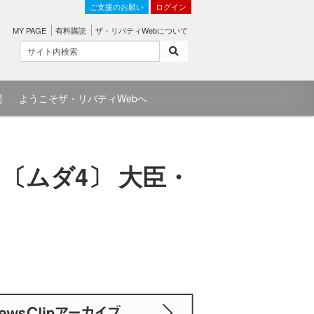
ご支援のお願い
ログイン
MY PAGE
有料購読
ザ・リバティWebについて
問
ようこそザ・リバティWebへ
〔ムダ4〕 大臣・