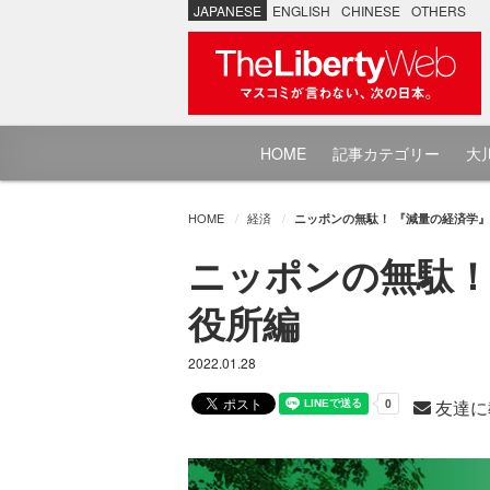
JAPANESE
ENGLISH
CHINESE
OTHERS
HOME
記事カテゴリー
大川
HOME
経済
ニッポンの無駄！ 『減量の経済学』と
ニッポンの無駄！ 
役所編
2022.01.28
友達に