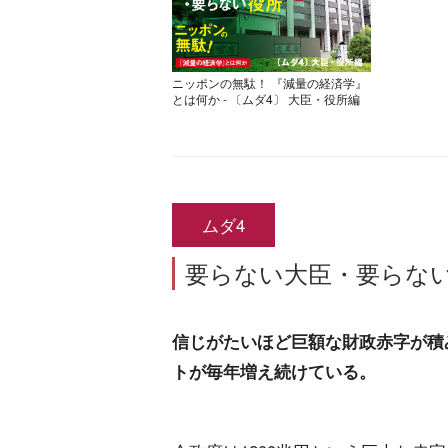
ニッポンの無駄！ 『減量の経済学』
とは何か - 〔ムダ4〕 大臣・役所編
ムダ4
要らない大臣・要らな
信じがたいほど巨額な財政赤字が積
トが毎年増え続けている。