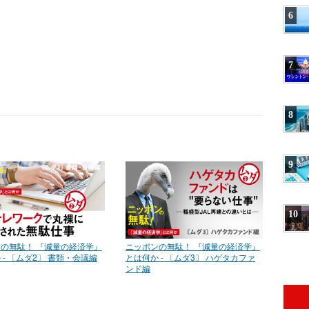
6
7
8
9
10
の無駄！ 『減量の経済学』
ニッポンの無駄！ 『減量の経済学』
 - 〔ムダ2〕 書類・会議編
とは何か - 〔ムダ3〕 ハゲタカファ
ンド編