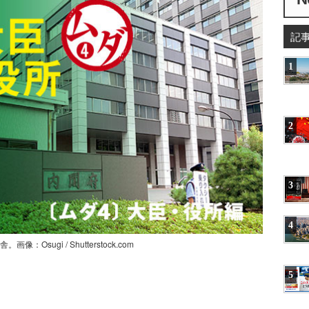
記
1
2
3
4
ugi / Shutterstock.com
5