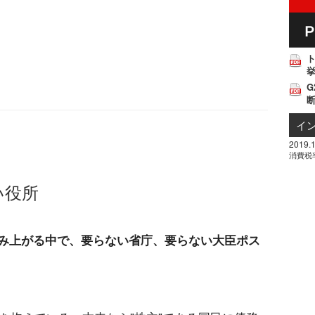
挙
G
イ
2019.1
消費税
い役所
み上がる中で、要らない省庁、要らない大臣ポス