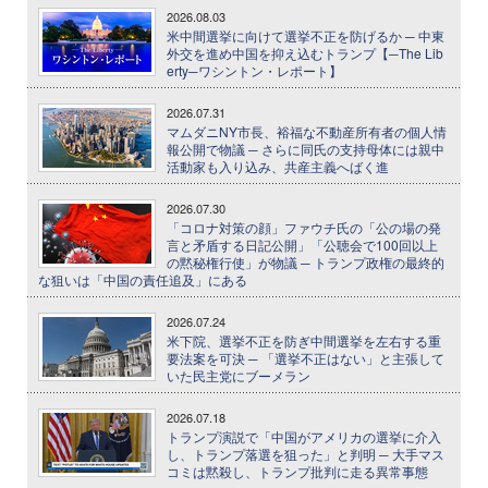
2026.08.03
米中間選挙に向けて選挙不正を防げるか ─ 中東
外交を進め中国を抑え込むトランプ【─The Lib
erty─ワシントン・レポート】
2026.07.31
マムダニNY市長、裕福な不動産所有者の個人情
報公開で物議 ─ さらに同氏の支持母体には親中
活動家も入り込み、共産主義へばく進
2026.07.30
「コロナ対策の顔」ファウチ氏の「公の場の発
言と矛盾する日記公開」「公聴会で100回以上
の黙秘権行使」が物議 ─ トランプ政権の最終的
な狙いは「中国の責任追及」にある
2026.07.24
米下院、選挙不正を防ぎ中間選挙を左右する重
要法案を可決 ─ 「選挙不正はない」と主張して
いた民主党にブーメラン
2026.07.18
トランプ演説で「中国がアメリカの選挙に介入
し、トランプ落選を狙った」と判明 ─ 大手マス
コミは黙殺し、トランプ批判に走る異常事態