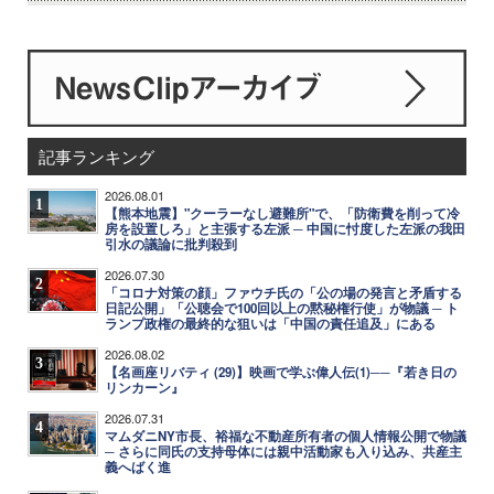
記事ランキング
2026.08.01
1
【熊本地震】"クーラーなし避難所"で、「防衛費を削って冷
房を設置しろ」と主張する左派 ─ 中国に忖度した左派の我田
引水の議論に批判殺到
2026.07.30
2
「コロナ対策の顔」ファウチ氏の「公の場の発言と矛盾する
日記公開」「公聴会で100回以上の黙秘権行使」が物議 ─ ト
ランプ政権の最終的な狙いは「中国の責任追及」にある
2026.08.02
3
【名画座リバティ (29)】映画で学ぶ偉人伝(1)──『若き日の
リンカーン』
2026.07.31
4
マムダニNY市長、裕福な不動産所有者の個人情報公開で物議
─ さらに同氏の支持母体には親中活動家も入り込み、共産主
義へばく進