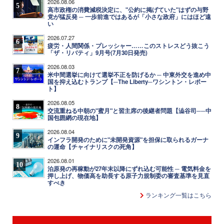
2026.08.06
5
高市政権の消費減税決定に、"公約に掲げていた"はずの与野
党が猛反発 ─ 一歩前進ではあるが「小さな政府」にはほど遠
い
2026.07.27
6
疲労・人間関係・プレッシャー……このストレスどう抜こう
「ザ・リバティ」9月号(7月30日発売)
2026.08.03
7
米中間選挙に向けて選挙不正を防げるか ─ 中東外交を進め中
国を抑え込むトランプ【─The Liberty─ワシントン・レポー
ト】
2026.08.05
8
交流重ねる中朝の"蜜月"と習主席の後継者問題【澁谷司──中
国包囲網の現在地】
2026.08.04
9
インフラ開発のために"未開発資源"を担保に取られるガーナ
の運命【チャイナリスクの死角】
2026.08.01
10
泊原発の再稼動が27年末以降にずれ込む可能性 ─ 電気料金を
押し上げ、物価高を助長する原子力規制委の審査基準を見直
すべき
ランキング一覧はこちら