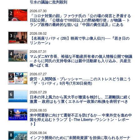
引水の議論に批判殺到
2026.07.30
2
「コロナ対策の顔」ファウチ氏の「公の場の発言と矛盾する
日記公開」「公聴会で100回以上の黙秘権行使」が物議 ─ ト
ランプ政権の最終的な狙いは「中国の責任追及」にある
2026.08.02
3
【名画座リバティ (29)】映画で学ぶ偉人伝(1)──『若き日の
リンカーン』
2026.07.31
4
マムダニNY市長、裕福な不動産所有者の個人情報公開で物議
─ さらに同氏の支持母体には親中活動家も入り込み、共産主
義へばく進
2026.07.27
5
疲労・人間関係・プレッシャー……このストレスどう抜こう
「ザ・リバティ」9月号(7月30日発売)
2026.07.29
6
日本の洋上風力から英大手が撤退を検討し、三菱離脱に続く
激震 ─ 政府はもう潔くエネルギー政策の転換を表明すべき
2026.08.03
7
米中間選挙に向けて選挙不正を防げるか ─ 中東外交を進め中
国を抑え込むトランプ【─The Liberty─ワシントン・レポー
ト】
2026.08.04
8
インフラ開発のために"未開発資源"を担保に取られるガーナ