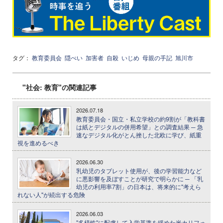
タグ：
教育委員会
隠ぺい
加害者
自殺
いじめ
母親の手記
旭川市
"社会: 教育"の関連記事
2026.07.18
教育委員会・国立・私立学校の約9割が「教科書
は紙とデジタルの併用希望」との調査結果 ─ 急
速なデジタル化がとん挫した北欧に学び、紙重
視を進めるべき
2026.06.30
乳幼児のタブレット使用が、後の学習能力など
に悪影響を及ぼすことが研究で明らかに ─ 「乳
幼児の利用率7割」の日本は、将来的に"考えら
れない人"が続出する危険
2026.06.03
"多様性"に配慮して入学基準を緩めた米カリフォ