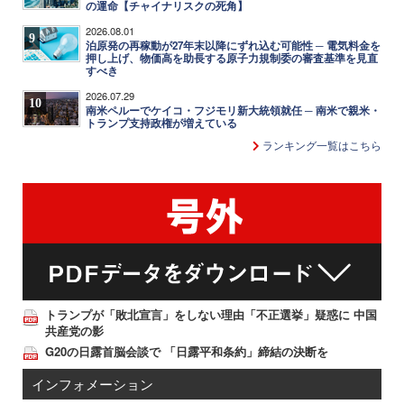
の運命【チャイナリスクの死角】
2026.08.01
9
泊原発の再稼動が27年末以降にずれ込む可能性 ─ 電気料金を
押し上げ、物価高を助長する原子力規制委の審査基準を見直
すべき
2026.07.29
10
南米ペルーでケイコ・フジモリ新大統領就任 ─ 南米で親米・
トランプ支持政権が増えている
ランキング一覧はこちら
トランプが「敗北宣言」をしない理由「不正選挙」疑惑に 中国
共産党の影
G20の日露首脳会談で 「日露平和条約」締結の決断を
インフォメーション