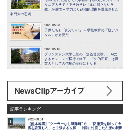
ルニア大学で「中学数学レベルに満たない学
生」が激増 ─ 学力より政治的理由を優先させた
名門大の悲劇
2026.05.28
子供たちも「紙がいい」 ─ 学校教育の「脱デジ
タル」が必要だ
2026.05.16
プリンストン大学伝統の「無監督試験」、AIに
よるカンニング横行で終了 ─ 「知的正直」は職
業人としての信用の基礎にもなる
記事ランキング
2026.08.01
1
【熊本地震】"クーラーなし避難所"で、「防衛費を削って冷
房を設置しろ」と主張する左派 ─ 中国に忖度した左派の我田