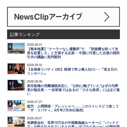
記事ランキング
2026.08.01
1
【熊本地震】"クーラーなし避難所"で、「防衛費を削って冷
房を設置しろ」と主張する左派 ─ 中国に忖度した左派の我田
引水の議論に批判殺到
2026.08.02
2
【名画座リバティ (29)】映画で学ぶ偉人伝(1)──『若き日の
リンカーン』
2026.08.06
3
高市政権の消費減税決定に、"公約に掲げていた"はずの与野
党が猛反発 ─ 一歩前進ではあるが「小さな政府」にはほど遠
い
2026.07.27
4
疲労・人間関係・プレッシャー……このストレスどう抜こう
「ザ・リバティ」9月号(7月30日発売)
2026.08.07
5
米調査会社、世界10万台の中国製無線ルーターに「バックド
ア」が組み込まれていると公表 ─ サプライチェーンの脱中国