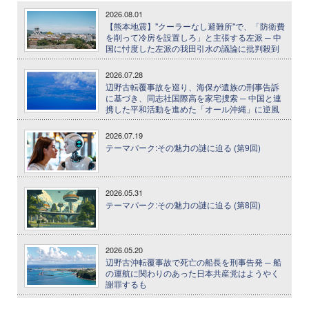
2026.08.01
【熊本地震】"クーラーなし避難所"で、「防衛費
を削って冷房を設置しろ」と主張する左派 ─ 中
国に忖度した左派の我田引水の議論に批判殺到
2026.07.28
辺野古転覆事故を巡り、海保が遺族の刑事告訴
に基づき、同志社国際高を家宅捜索 ─ 中国と連
携した平和活動を進めた「オール沖縄」に逆風
2026.07.19
テーマパーク:その魅力の謎に迫る (第9回)
2026.05.31
テーマパーク:その魅力の謎に迫る (第8回)
2026.05.20
辺野古沖転覆事故で死亡の船長を刑事告発 ─ 船
の運航に関わりのあった日本共産党はようやく
謝罪するも