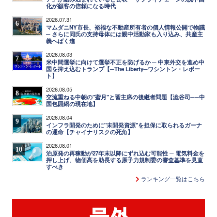
化が顧客の信頼になる時代
2026.07.31
6
マムダニNY市長、裕福な不動産所有者の個人情報公開で物議
─ さらに同氏の支持母体には親中活動家も入り込み、共産主
義へばく進
2026.08.03
7
米中間選挙に向けて選挙不正を防げるか ─ 中東外交を進め中
国を抑え込むトランプ【─The Liberty─ワシントン・レポー
ト】
2026.08.05
8
交流重ねる中朝の"蜜月"と習主席の後継者問題【澁谷司──中
国包囲網の現在地】
2026.08.04
9
インフラ開発のために"未開発資源"を担保に取られるガーナ
の運命【チャイナリスクの死角】
2026.08.01
10
泊原発の再稼動が27年末以降にずれ込む可能性 ─ 電気料金を
押し上げ、物価高を助長する原子力規制委の審査基準を見直
すべき
ランキング一覧はこちら