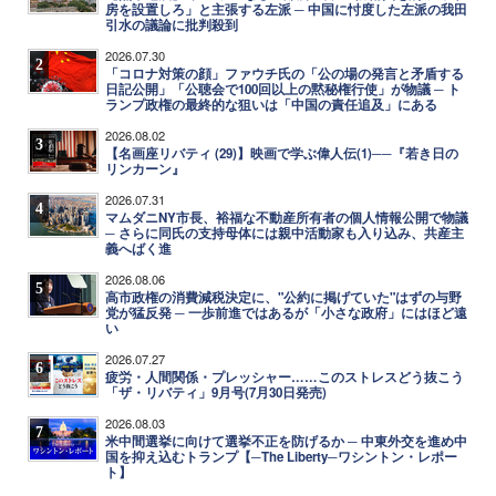
房を設置しろ」と主張する左派 ─ 中国に忖度した左派の我田
引水の議論に批判殺到
2026.07.30
2
「コロナ対策の顔」ファウチ氏の「公の場の発言と矛盾する
日記公開」「公聴会で100回以上の黙秘権行使」が物議 ─ ト
ランプ政権の最終的な狙いは「中国の責任追及」にある
2026.08.02
3
【名画座リバティ (29)】映画で学ぶ偉人伝(1)──『若き日の
リンカーン』
2026.07.31
4
マムダニNY市長、裕福な不動産所有者の個人情報公開で物議
─ さらに同氏の支持母体には親中活動家も入り込み、共産主
義へばく進
2026.08.06
5
高市政権の消費減税決定に、"公約に掲げていた"はずの与野
党が猛反発 ─ 一歩前進ではあるが「小さな政府」にはほど遠
い
2026.07.27
6
疲労・人間関係・プレッシャー……このストレスどう抜こう
「ザ・リバティ」9月号(7月30日発売)
2026.08.03
7
米中間選挙に向けて選挙不正を防げるか ─ 中東外交を進め中
国を抑え込むトランプ【─The Liberty─ワシントン・レポー
ト】