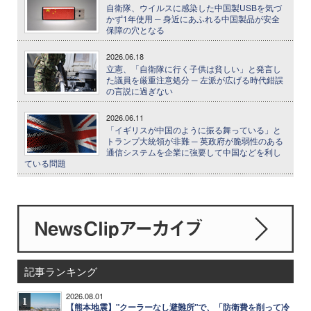
自衛隊、ウイルスに感染した中国製USBを気づ
かず1年使用 ─ 身近にあふれる中国製品が安全
保障の穴となる
2026.06.18
立憲、「自衛隊に行く子供は貧しい」と発言し
た議員を厳重注意処分 ─ 左派が広げる時代錯誤
の言説に過ぎない
2026.06.11
「イギリスが中国のように振る舞っている」と
トランプ大統領が非難 ─ 英政府が脆弱性のある
通信システムを企業に強要して中国などを利し
ている問題
記事ランキング
2026.08.01
1
【熊本地震】"クーラーなし避難所"で、「防衛費を削って冷