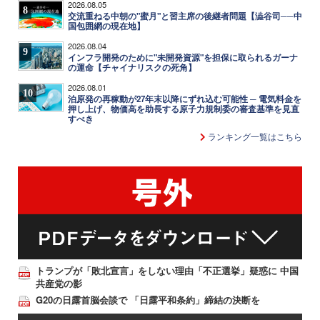
2026.08.05
8
交流重ねる中朝の"蜜月"と習主席の後継者問題【澁谷司──中
国包囲網の現在地】
2026.08.04
9
インフラ開発のために"未開発資源"を担保に取られるガーナ
の運命【チャイナリスクの死角】
2026.08.01
10
泊原発の再稼動が27年末以降にずれ込む可能性 ─ 電気料金を
押し上げ、物価高を助長する原子力規制委の審査基準を見直
すべき
ランキング一覧はこちら
トランプが「敗北宣言」をしない理由「不正選挙」疑惑に 中国
共産党の影
G20の日露首脳会談で 「日露平和条約」締結の決断を