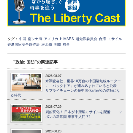
タグ：
中国
南シナ海
アメリカ
HIMARS
超党派委員会
台湾
ミサイル
香港国家安全維持法
潜水艦
尖閣
有事
"政治: 国防"の関連記事
2026.08.07
米調査会社、世界10万台の中国製無線ルーター
に「バックドア」が組み込まれていると公表 ─
サプライチェーンの脱中国化が顧客の信頼にな
る時代
2026.07.29
劇的変化！ 日本が中距離ミサイルを配備 ─ ニッ
ポンの新常識 軍事学入門 74
2026.06.26