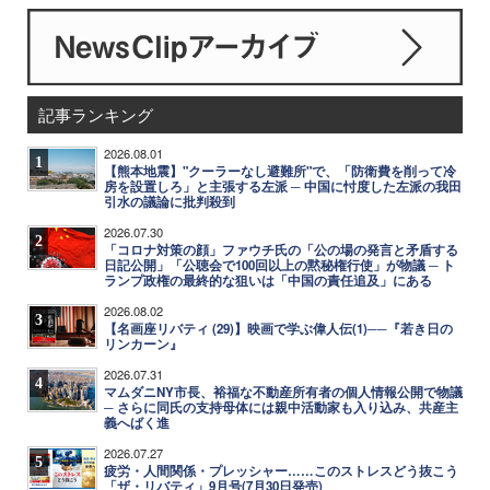
記事ランキング
2026.08.01
1
【熊本地震】"クーラーなし避難所"で、「防衛費を削って冷
房を設置しろ」と主張する左派 ─ 中国に忖度した左派の我田
引水の議論に批判殺到
2026.07.30
2
「コロナ対策の顔」ファウチ氏の「公の場の発言と矛盾する
日記公開」「公聴会で100回以上の黙秘権行使」が物議 ─ ト
ランプ政権の最終的な狙いは「中国の責任追及」にある
2026.08.02
3
【名画座リバティ (29)】映画で学ぶ偉人伝(1)──『若き日の
リンカーン』
2026.07.31
4
マムダニNY市長、裕福な不動産所有者の個人情報公開で物議
─ さらに同氏の支持母体には親中活動家も入り込み、共産主
義へばく進
2026.07.27
5
疲労・人間関係・プレッシャー……このストレスどう抜こう
「ザ・リバティ」9月号(7月30日発売)