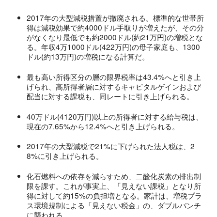
2017年の大型減税措置が撤廃される。標準的な世帯所
得は減税効果で約4000ドル手取りが増えたが、その分
がなくなり最低でも約2000ドル(約21万円)の増税とな
る。年収4万1000ドル(422万円)の母子家庭も、1300
ドル(約13万円)の増税になる計算だ。
最も高い所得区分の層の限界税率は43.4%へと引き上
げられ、高所得者層に対するキャピタルゲインおよび
配当に対する課税も、同レートに引き上げられる。
40万ドル(4120万円)以上の所得者に対する給与税は、
現在の7.65%から12.4%へと引き上げられる。
2017年の大型減税で21%に下げられた法人税は、2
8%に引き上げられる。
化石燃料への依存を減らすため、二酸化炭素の排出制
限を課す。これが事実上、「見えない課税」となり所
得に対して約15%の負担増となる。家計は、増税プラ
ス環境規制による「見えない税金」の、ダブルパンチ
に襲われる。