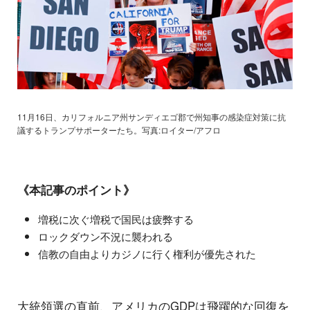
11月16日、カリフォルニア州サンディエゴ郡で州知事の感染症対策に抗
議するトランプサポーターたち。写真:ロイター/アフロ
《本記事のポイント》
増税に次ぐ増税で国民は疲弊する
ロックダウン不況に襲われる
信教の自由よりカジノに行く権利が優先された
大統領選の直前、アメリカのGDPは飛躍的な回復を