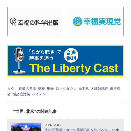
タグ：
信教の自由
増税
集会
ロックダウン
民主党
大統領就任
低所得
者
感染症対策
バイデン
"世界: 北米"の関連記事
2026.08.03
米中間選挙に向けて選挙不正を防げるか ─ 中東