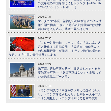
外交を進め中国を抑え込むトランプ【─The Lib
erty─ワシントン・レポート】
2026.07.31
マムダニNY市長、裕福な不動産所有者の個人情
報公開で物議 ─ さらに同氏の支持母体には親中
活動家も入り込み、共産主義へばく進
2026.07.30
「コロナ対策の顔」ファウチ氏の「公の場の発
言と矛盾する日記公開」「公聴会で100回以上
の黙秘権行使」が物議 ─ トランプ政権の最終的
な狙いは「中国の責任追及」にある
2026.07.24
米下院、選挙不正を防ぎ中間選挙を左右する重
要法案を可決 ─ 「選挙不正はない」と主張して
いた民主党にブーメラン
2026.07.18
トランプ演説で「中国がアメリカの選挙に介入
し、トランプ落選を狙った」と判明 ─ 大手マス
コミは黙殺し、トランプ批判に走る異常事態