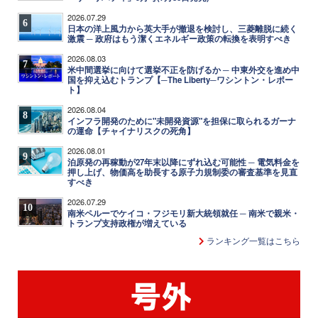
2026.07.29
6
日本の洋上風力から英大手が撤退を検討し、三菱離脱に続く
激震 ─ 政府はもう潔くエネルギー政策の転換を表明すべき
2026.08.03
7
米中間選挙に向けて選挙不正を防げるか ─ 中東外交を進め中
国を抑え込むトランプ【─The Liberty─ワシントン・レポー
ト】
2026.08.04
8
インフラ開発のために"未開発資源"を担保に取られるガーナ
の運命【チャイナリスクの死角】
2026.08.01
9
泊原発の再稼動が27年末以降にずれ込む可能性 ─ 電気料金を
押し上げ、物価高を助長する原子力規制委の審査基準を見直
すべき
2026.07.29
10
南米ペルーでケイコ・フジモリ新大統領就任 ─ 南米で親米・
トランプ支持政権が増えている
ランキング一覧はこちら