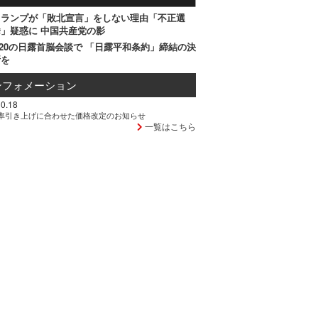
トランプが「敗北宣言」をしない理由「不正選
」疑惑に 中国共産党の影
20の日露首脳会談で 「日露平和条約」締結の決
断を
ンフォメーション
0.18
率引き上げに合わせた価格改定のお知らせ
一覧はこちら