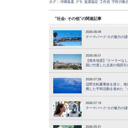
タグ：
沖縄返還
デモ
返還協定
工作員
宇田川敬
"社会: その他"の関連記事
2026.08.09
テーマパーク:その魅力の謎に
2026.08.01
【熊本地震】"クーラーなし
国に忖度した左派の我田引
2026.07.28
辺野古転覆事故を巡り、海
携した平和活動を進めた「
2026.07.19
テーマパーク:その魅力の謎に
2026.05.31