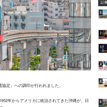
記
1
2
3
4
5
縄返還協定」への調印が行われました。
952年からアメリカに統治されてきた沖縄が、日
6