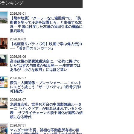
事ランキング
2026.08.01
【熊本地震】"クーラーなし避難所"で、「防
衛費を削って冷房を設置しろ」と主張する左
派 ─ 中国に忖度した左派の我田引水の議論に
批判殺到
2026.08.02
【名画座リバティ (29)】映画で学ぶ偉人伝(1)
──『若き日のリンカーン』
2026.08.06
高市政権の消費減税決定に、"公約に掲げて
いた"はずの与野党が猛反発 ─ 一歩前進では
あるが「小さな政府」にはほど遠い
2026.07.27
疲労・人間関係・プレッシャー……このスト
レスどう抜こう「ザ・リバティ」9月号(7月3
0日発売)
2026.08.07
米調査会社、世界10万台の中国製無線ルータ
ーに「バックドア」が組み込まれていると公
表 ─ サプライチェーンの脱中国化が顧客の信
頼になる時代
2026.07.31
マムダニNY市長、裕福な不動産所有者の個