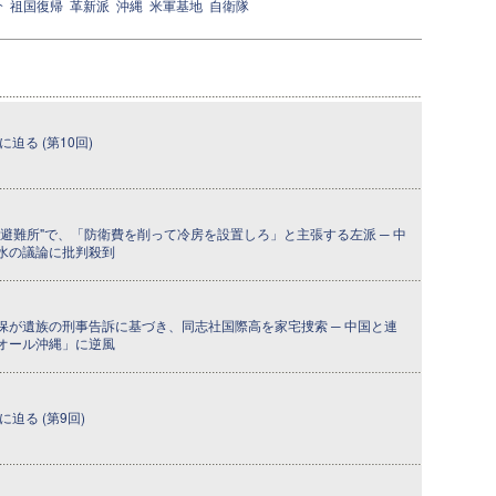
介
祖国復帰
革新派
沖縄
米軍基地
自衛隊
迫る (第10回)
避難所"で、「防衛費を削って冷房を設置しろ」と主張する左派 ─ 中
水の議論に批判殺到
保が遺族の刑事告訴に基づき、同志社国際高を家宅捜索 ─ 中国と連
オール沖縄」に逆風
迫る (第9回)