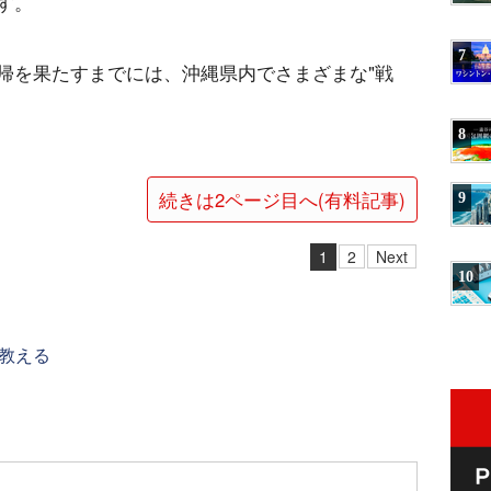
す。
7
帰を果たすまでには、沖縄県内でさまざまな"戦
8
続きは2ページ目へ(有料記事)
9
1
2
Next
10
教える