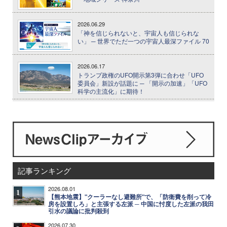
2026.06.29
「神を信じられないと、宇宙人も信じられな
い」 ─ 世界でただ一つの宇宙人最深ファイル 70
2026.06.17
トランプ政権のUFO開示第3弾に合わせ「UFO
委員会」新設が話題に ─ 「開示の加速」「UFO
科学の主流化」に期待！
記事ランキング
2026.08.01
1
【熊本地震】"クーラーなし避難所"で、「防衛費を削って冷
房を設置しろ」と主張する左派 ─ 中国に忖度した左派の我田
引水の議論に批判殺到
2026.07.30