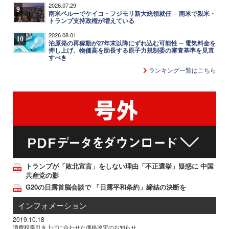
2026.07.29
9
南米ペルーでケイコ・フジモリ新大統領就任 ─ 南米で親米・
トランプ支持政権が増えている
2026.08.01
10
泊原発の再稼動が27年末以降にずれ込む可能性 ─ 電気料金を
押し上げ、物価高を助長する原子力規制委の審査基準を見直
すべき
ランキング一覧はこちら
トランプが「敗北宣言」をしない理由「不正選挙」疑惑に 中国
共産党の影
G20の日露首脳会談で 「日露平和条約」締結の決断を
インフォメーション
2019.10.18
消費税率引き上げに合わせた価格改定のお知らせ