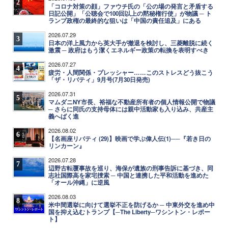
2
「コロナ対策の顔」ファウチ氏の「公の場の発言と矛盾する
日記公開」「公聴会で100回以上の黙秘権行使」が物議 ─ ト
ランプ政権の最終的な狙いは「中国の責任追及」にある
2026.07.29
3
日本の洋上風力から英大手が撤退を検討し、三菱離脱に続く
激震 ─ 政府はもう潔くエネルギー政策の転換を表明すべき
2026.07.27
4
疲労・人間関係・プレッシャー……このストレスどう抜こう
「ザ・リバティ」9月号(7月30日発売)
2026.07.31
5
マムダニNY市長、裕福な不動産所有者の個人情報公開で物議
─ さらに同氏の支持母体には親中活動家も入り込み、共産主
義へばく進
2026.08.02
6
【名画座リバティ (29)】映画で学ぶ偉人伝(1)──『若き日の
リンカーン』
2026.07.28
7
辺野古転覆事故を巡り、海保が遺族の刑事告訴に基づき、同
志社国際高を家宅捜索 ─ 中国と連携した平和活動を進めた
「オール沖縄」に逆風
2026.08.03
8
米中間選挙に向けて選挙不正を防げるか ─ 中東外交を進め中
国を抑え込むトランプ【─The Liberty─ワシントン・レポー
ト】