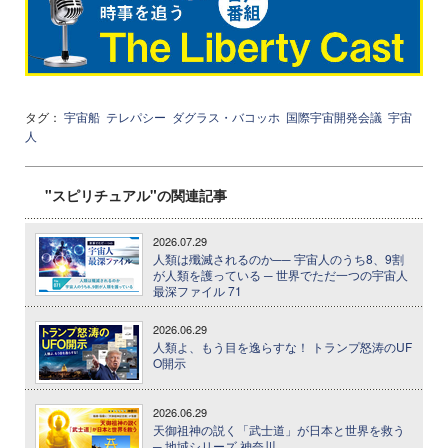
タグ：
宇宙船
テレパシー
ダグラス・バコッホ
国際宇宙開発会議
宇宙
人
"スピリチュアル"の関連記事
2026.07.29
人類は殲滅されるのか── 宇宙人のうち8、9割
が人類を護っている ─ 世界でただ一つの宇宙人
最深ファイル 71
2026.06.29
人類よ、もう目を逸らすな！ トランプ怒涛のUF
O開示
2026.06.29
天御祖神の説く「武士道」が日本と世界を救う
─ 地域シリーズ 神奈川