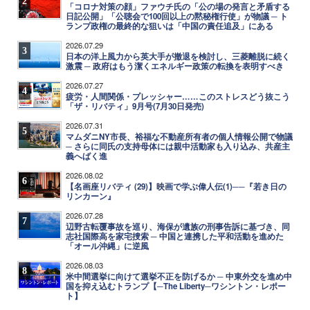
2
「コロナ対策の顔」ファウチ氏の「公の場の発言と矛盾する
日記公開」「公聴会で100回以上の黙秘権行使」が物議 ─ ト
ランプ政権の最終的な狙いは「中国の責任追及」にある
2026.07.29
3
日本の洋上風力から英大手が撤退を検討し、三菱離脱に続く
激震 ─ 政府はもう潔くエネルギー政策の転換を表明すべき
2026.07.27
4
疲労・人間関係・プレッシャー……このストレスどう抜こう
「ザ・リバティ」9月号(7月30日発売)
2026.07.31
5
マムダニNY市長、裕福な不動産所有者の個人情報公開で物議
─ さらに同氏の支持母体には親中活動家も入り込み、共産主
義へばく進
2026.08.02
6
【名画座リバティ (29)】映画で学ぶ偉人伝(1)──『若き日の
リンカーン』
2026.07.28
7
辺野古転覆事故を巡り、海保が遺族の刑事告訴に基づき、同
志社国際高を家宅捜索 ─ 中国と連携した平和活動を進めた
「オール沖縄」に逆風
2026.08.03
8
米中間選挙に向けて選挙不正を防げるか ─ 中東外交を進め中
国を抑え込むトランプ【─The Liberty─ワシントン・レポー
ト】