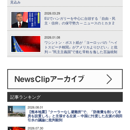
見込み
2026.03.29
EUでハンガリーを中心に台頭する「自由・民
主・信仰」の保守勢力 ─ ニュースのミカタ 2
2026.01.08
ワシントン・ポスト紙が「ヨーロッパの『ヘイ
トスピーチ検閲』がアメリカよりひどい」と批
判 ─ "民主主義国"で進む常軌を逸した言論統制
記事ランキング
2026.08.01
1
【熊本地震】"クーラーなし避難所"で、「防衛費を削って冷
房を設置しろ」と主張する左派 ─ 中国に忖度した左派の我田
引水の議論に批判殺到
2026.07.30