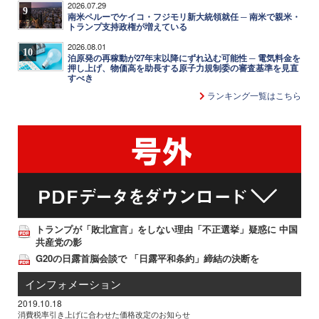
2026.07.29
9
南米ペルーでケイコ・フジモリ新大統領就任 ─ 南米で親米・
トランプ支持政権が増えている
2026.08.01
10
泊原発の再稼動が27年末以降にずれ込む可能性 ─ 電気料金を
押し上げ、物価高を助長する原子力規制委の審査基準を見直
すべき
ランキング一覧はこちら
トランプが「敗北宣言」をしない理由「不正選挙」疑惑に 中国
共産党の影
G20の日露首脳会談で 「日露平和条約」締結の決断を
インフォメーション
2019.10.18
消費税率引き上げに合わせた価格改定のお知らせ