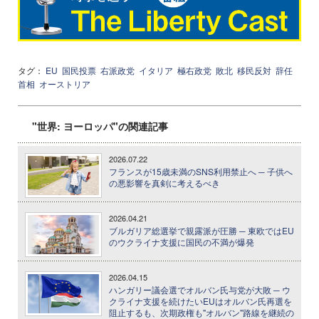
タグ：
EU
国民投票
右派政党
イタリア
極右政党
敗北
移民反対
辞任
首相
オーストリア
"世界: ヨーロッパ"の関連記事
2026.07.22
フランスが15歳未満のSNS利用禁止へ ─ 子供へ
の悪影響を真剣に考えるべき
2026.04.21
ブルガリア総選挙で親露派が圧勝 ─ 東欧ではEU
のウクライナ支援に国民の不満が爆発
2026.04.15
ハンガリー議会選でオルバン氏与党が大敗 ─ ウ
クライナ支援を続けたいEUはオルバン氏再選を
阻止するも、次期政権も"オルバン"路線を継続の