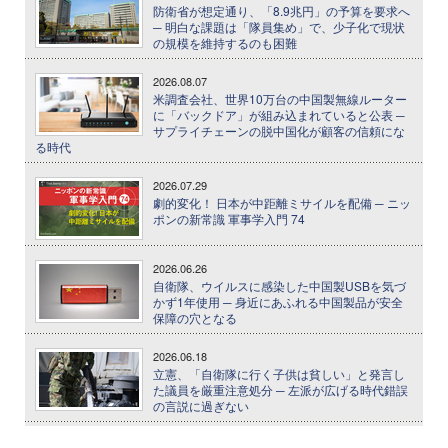
防衛省が想定通り、「8.9兆円」の予算を要求へ
─ 明白な課題は「隊員集め」で、少子化で現状
の規模を維持するのも困難
2026.08.07
米調査会社、世界10万台の中国製無線ルーター
に「バックドア」が組み込まれていると公表 ─
サプライチェーンの脱中国化が顧客の信頼にな
る時代
2026.07.29
劇的変化！ 日本が中距離ミサイルを配備 ─ ニッ
ポンの新常識 軍事学入門 74
2026.06.26
自衛隊、ウイルスに感染した中国製USBを気づ
かず1年使用 ─ 身近にあふれる中国製品が安全
保障の穴となる
2026.06.18
立憲、「自衛隊に行く子供は貧しい」と発言し
た議員を厳重注意処分 ─ 左派が広げる時代錯誤
の言説に過ぎない