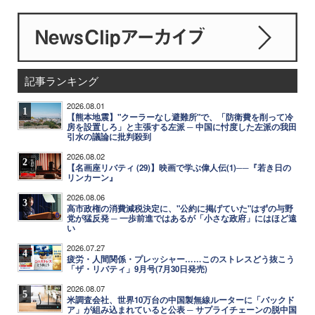
記事ランキング
2026.08.01
1
【熊本地震】"クーラーなし避難所"で、「防衛費を削って冷
房を設置しろ」と主張する左派 ─ 中国に忖度した左派の我田
引水の議論に批判殺到
2026.08.02
2
【名画座リバティ (29)】映画で学ぶ偉人伝(1)──『若き日の
リンカーン』
2026.08.06
3
高市政権の消費減税決定に、"公約に掲げていた"はずの与野
党が猛反発 ─ 一歩前進ではあるが「小さな政府」にはほど遠
い
2026.07.27
4
疲労・人間関係・プレッシャー……このストレスどう抜こう
「ザ・リバティ」9月号(7月30日発売)
2026.08.07
5
米調査会社、世界10万台の中国製無線ルーターに「バックド
ア」が組み込まれていると公表 ─ サプライチェーンの脱中国