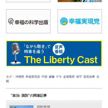
タグ：
沖縄県
幸福実現党
中国
威嚇
デモ
金城竜郎
保守
翁長知事
尖
閣
"政治: 国防"の関連記事
2026.08.08