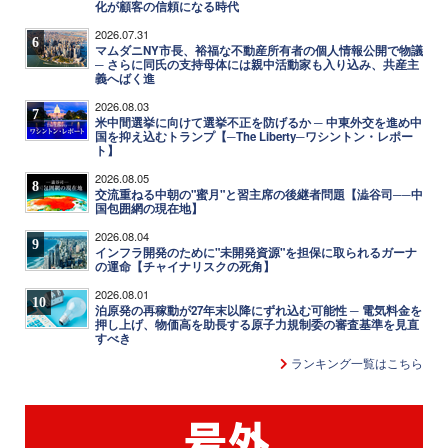
化が顧客の信頼になる時代
2026.07.31
6
マムダニNY市長、裕福な不動産所有者の個人情報公開で物議
─ さらに同氏の支持母体には親中活動家も入り込み、共産主
義へばく進
2026.08.03
7
米中間選挙に向けて選挙不正を防げるか ─ 中東外交を進め中
国を抑え込むトランプ【─The Liberty─ワシントン・レポー
ト】
2026.08.05
8
交流重ねる中朝の"蜜月"と習主席の後継者問題【澁谷司──中
国包囲網の現在地】
2026.08.04
9
インフラ開発のために"未開発資源"を担保に取られるガーナ
の運命【チャイナリスクの死角】
2026.08.01
10
泊原発の再稼動が27年末以降にずれ込む可能性 ─ 電気料金を
押し上げ、物価高を助長する原子力規制委の審査基準を見直
すべき
ランキング一覧はこちら