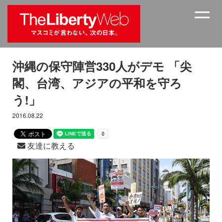
沖縄の保守陣営330人がデモ 「尖
閣、台湾、アジアの平和を守ろ
う!」
2016.08.22
友達に教える