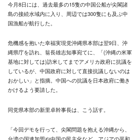
今月8日には、過去最多の15隻の中国公船が尖閣諸
島の接続水域内に入り、周辺では300隻にも及ぶ中
国漁船が航行した。
危機感を抱いた幸福実現党沖縄県本部は翌9日、沖
縄県庁を訪れ、翁長雄志知事宛てに、「(沖縄の米軍
基地に対しては)訪米してまでアメリカ政府に抗議を
しているが、中国政府に対して直接抗議しないのは
おかしい」と指摘。中国への抗議を日本政府に働き
かけるよう要請した。
同党県本部の新里卓幹事長は、こう話す。
「今回デモを行って、尖閣問題を抱える沖縄から、
台湾の国連加盟や中国の民主化など、アジアの平和