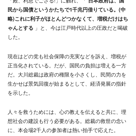
「殿、利息でござる!」に触れ、「
日本政府は、国
民から国債というかたちで1千兆円借りている。(中
略)これに利子がほとんどつかなくて、増税だけはち
ゃんとする
」と、今は江戸時代以上の圧政だと喝破
した。
現在はどの党も社会保障の充実などを訴え、増税が
正当化されている。だが、国民の負担は増える一方
だ。大川総裁は政府の権限を小さくし、民間の力を
生かせば景気回復が始まるとして、経済発展の指針
を示した。
人々を救うためには、心の教えを伝えると共に、理
想社会の建設も行う必要がある。総裁の救世の念い
に、本会場2千人の参加者は熱い拍手で応えた。