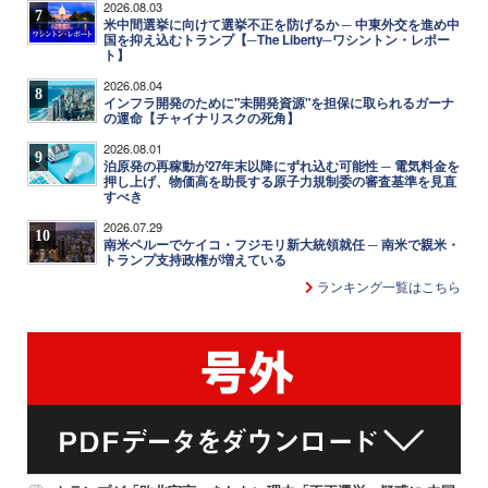
2026.08.03
7
米中間選挙に向けて選挙不正を防げるか ─ 中東外交を進め中
国を抑え込むトランプ【─The Liberty─ワシントン・レポー
ト】
2026.08.04
8
インフラ開発のために"未開発資源"を担保に取られるガーナ
の運命【チャイナリスクの死角】
2026.08.01
9
泊原発の再稼動が27年末以降にずれ込む可能性 ─ 電気料金を
押し上げ、物価高を助長する原子力規制委の審査基準を見直
すべき
2026.07.29
10
南米ペルーでケイコ・フジモリ新大統領就任 ─ 南米で親米・
トランプ支持政権が増えている
ランキング一覧はこちら