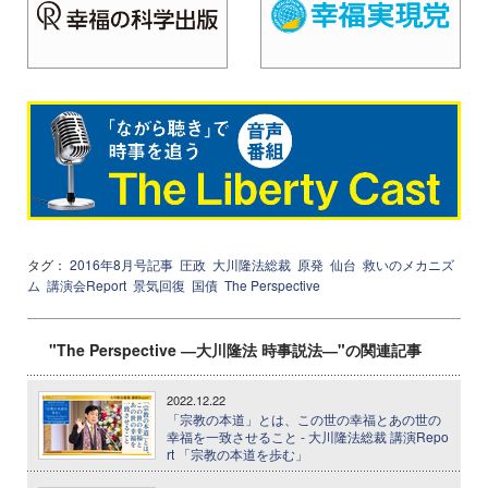
タグ：
2016年8月号記事
圧政
大川隆法総裁
原発
仙台
救いのメカニズ
ム
講演会Report
景気回復
国債
The Perspective
"The Perspective ―大川隆法 時事説法―"の関連記事
2022.12.22
「宗教の本道」とは、この世の幸福とあの世の
幸福を一致させること - 大川隆法総裁 講演Repo
rt 「宗教の本道を歩む」