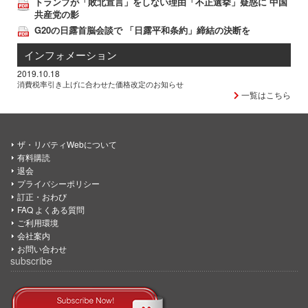
トランプが「敗北宣言」をしない理由「不正選挙」疑惑に 中国
共産党の影
G20の日露首脳会談で 「日露平和条約」締結の決断を
インフォメーション
2019.10.18
消費税率引き上げに合わせた価格改定のお知らせ
一覧はこちら
ザ・リバティWebについて
有料購読
退会
プライバシーポリシー
訂正・おわび
FAQ よくある質問
ご利用環境
会社案内
お問い合わせ
subscribe