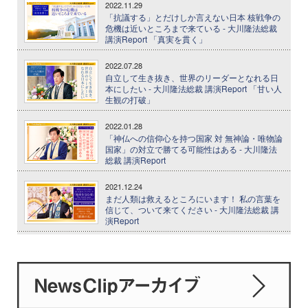
2022.11.29
「抗議する」とだけしか言えない日本 核戦争の
危機は近いところまで来ている - 大川隆法総裁
講演Report 「真実を貫く」
2022.07.28
自立して生き抜き、世界のリーダーとなれる日
本にしたい - 大川隆法総裁 講演Report 「甘い人
生観の打破」
2022.01.28
「神仏への信仰心を持つ国家 対 無神論・唯物論
国家」の対立で勝てる可能性はある - 大川隆法
総裁 講演Report
2021.12.24
まだ人類は救えるところにいます！ 私の言葉を
信じて、ついて来てください - 大川隆法総裁 講
演Report