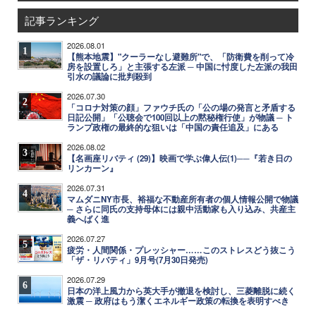
記事ランキング
2026.08.01
1
【熊本地震】"クーラーなし避難所"で、「防衛費を削って冷
房を設置しろ」と主張する左派 ─ 中国に忖度した左派の我田
引水の議論に批判殺到
2026.07.30
2
「コロナ対策の顔」ファウチ氏の「公の場の発言と矛盾する
日記公開」「公聴会で100回以上の黙秘権行使」が物議 ─ ト
ランプ政権の最終的な狙いは「中国の責任追及」にある
2026.08.02
3
【名画座リバティ (29)】映画で学ぶ偉人伝(1)──『若き日の
リンカーン』
2026.07.31
4
マムダニNY市長、裕福な不動産所有者の個人情報公開で物議
─ さらに同氏の支持母体には親中活動家も入り込み、共産主
義へばく進
2026.07.27
5
疲労・人間関係・プレッシャー……このストレスどう抜こう
「ザ・リバティ」9月号(7月30日発売)
2026.07.29
6
日本の洋上風力から英大手が撤退を検討し、三菱離脱に続く
激震 ─ 政府はもう潔くエネルギー政策の転換を表明すべき