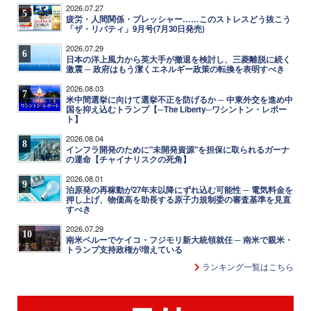
2026.07.27
5
疲労・人間関係・プレッシャー……このストレスどう抜こう
「ザ・リバティ」9月号(7月30日発売)
2026.07.29
6
日本の洋上風力から英大手が撤退を検討し、三菱離脱に続く
激震 ─ 政府はもう潔くエネルギー政策の転換を表明すべき
2026.08.03
7
米中間選挙に向けて選挙不正を防げるか ─ 中東外交を進め中
国を抑え込むトランプ【─The Liberty─ワシントン・レポー
ト】
2026.08.04
8
インフラ開発のために"未開発資源"を担保に取られるガーナ
の運命【チャイナリスクの死角】
2026.08.01
9
泊原発の再稼動が27年末以降にずれ込む可能性 ─ 電気料金を
押し上げ、物価高を助長する原子力規制委の審査基準を見直
すべき
2026.07.29
10
南米ペルーでケイコ・フジモリ新大統領就任 ─ 南米で親米・
トランプ支持政権が増えている
ランキング一覧はこちら