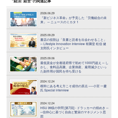
"経済: 経営"の関連記事
2026.06.29
『新ビジネス革命』が予見した「労働組合の未
来」 ─ ニュースのミカタ 1
2025.09.29
書店の役割は「良書と読者を出会わせること」
─ Lifestyle Innovation Interview 有隣堂 松信 健
太郎氏インタビュー
2025.09.06
最低賃金が全都道府県で初めて1000円超え ─ し
かし、食料品高騰、企業倒産、雇用減少といっ
た副作用が国民を待ち受ける
2024.12.24
根幹にある考え方こそ成功の原点 ──小宮 一慶
氏 Special interview
2024.12.24
HSU 神様の学問 [第7回] - ドラッカーの煌めき ─
─信仰心に基づく自由と繁栄のマネジメント思
想