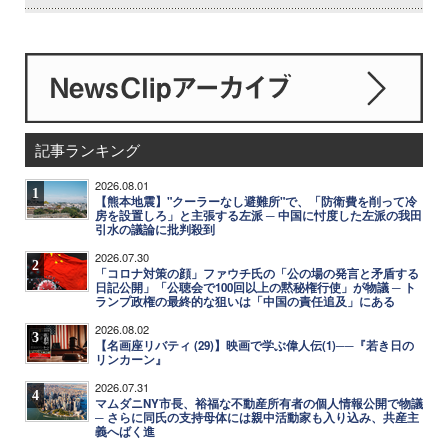
記事ランキング
2026.08.01
1
【熊本地震】"クーラーなし避難所"で、「防衛費を削って冷
房を設置しろ」と主張する左派 ─ 中国に忖度した左派の我田
引水の議論に批判殺到
2026.07.30
2
「コロナ対策の顔」ファウチ氏の「公の場の発言と矛盾する
日記公開」「公聴会で100回以上の黙秘権行使」が物議 ─ ト
ランプ政権の最終的な狙いは「中国の責任追及」にある
2026.08.02
3
【名画座リバティ (29)】映画で学ぶ偉人伝(1)──『若き日の
リンカーン』
2026.07.31
4
マムダニNY市長、裕福な不動産所有者の個人情報公開で物議
─ さらに同氏の支持母体には親中活動家も入り込み、共産主
義へばく進